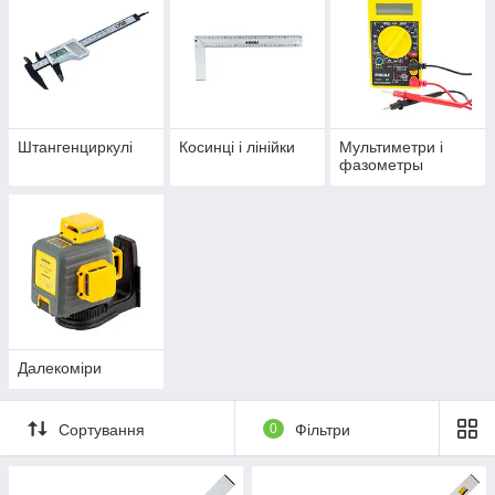
Штангенциркулі
Косинці і лінійки
Мультиметри і
фазометры
Далекоміри
Сортування
0
Фільтри