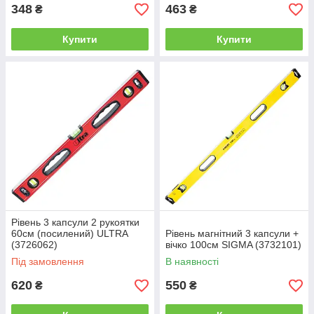
348
463
₴
₴
Купити
Купити
Рівень 3 капсули 2 рукоятки
60см (посилений) ULTRA
Рівень магнітний 3 капсули +
(3726062)
вічко 100см SIGMA (3732101)
Під замовлення
В наявності
620
550
₴
₴