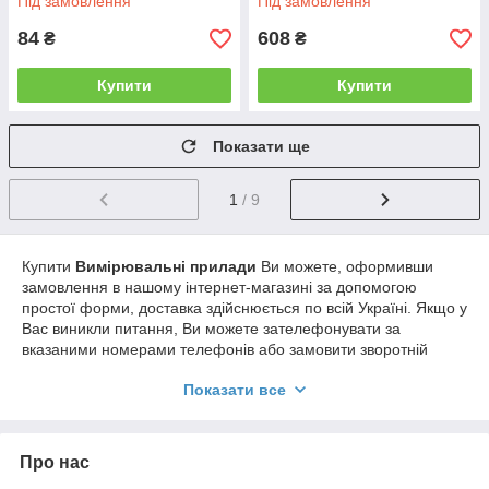
Під замовлення
Під замовлення
84
608
₴
₴
Купити
Купити
Показати ще
1
/ 9
Купити
Вимірювальні прилади
Ви можете, оформивши
замовлення в нашому інтернет-магазині за допомогою
простої форми, доставка здійснюється по всій Україні. Якщо у
Вас виникли питання, Ви можете зателефонувати за
вказаними номерами телефонів або замовити зворотній
дзвінок. Фахівці нашого інтернет-магазину нададуть Вам
Показати все
докладні консультації та допоможуть зробити правильний
вибір.
Про нас