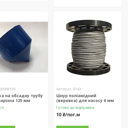
00008130
8143
а на обсадну трубу
Шнур поліамідний
арізна 125 мм
(веревка) для насосу 6 мм
сті
Готово до відправки
10 ₴/пог.м