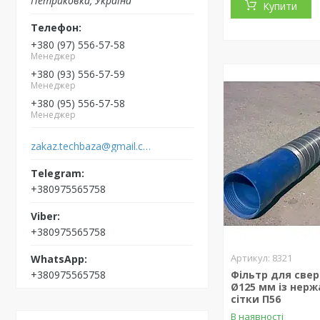
Петриковка, Україна
Купити
+380 (97) 556-57-58
Менеджер
+380 (93) 556-57-59
Менеджер
+380 (95) 556-57-58
Менеджер
zakaz.techbaza@gmail.com
+380975565758
+380975565758
8321
+380975565758
Фільтр для све
Ø125 мм із нерж
сітки П56
В наявності