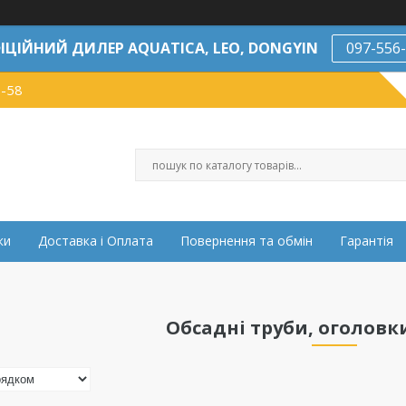
ІЦІЙНИЙ ДИЛЕР AQUATICA, LEO, DONGYIN
097-556
7-58
ки
Доставка і Оплата
Повернення та обмін
Гарантія
Обсадні труби, оголовк