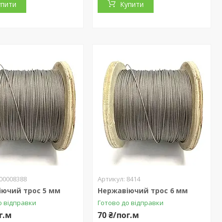
упити
Купити
00008388
8414
іючий трос 5 мм
Нержавіючий трос 6 мм
о відправки
Готово до відправки
г.м
70 ₴/пог.м