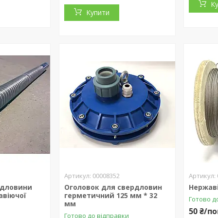
К
Купити
00008352
рдловини
Оголовок для свердловин
Нержав
авіючої
герметичний 125 мм * 32
Готово д
мм
50 ₴/по
Готово до відправки