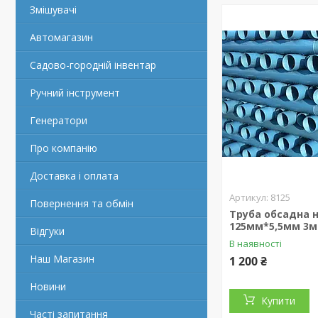
Змішувачі
Автомагазин
Садово-городній інвентар
Ручний інструмент
Генератори
Про компанію
Доставка і оплата
8125
Повернення та обмін
Труба обсадна 
125мм*5,5мм 3м
Відгуки
В наявності
Наш Магазин
1 200 ₴
Новини
Купити
Часті запитання