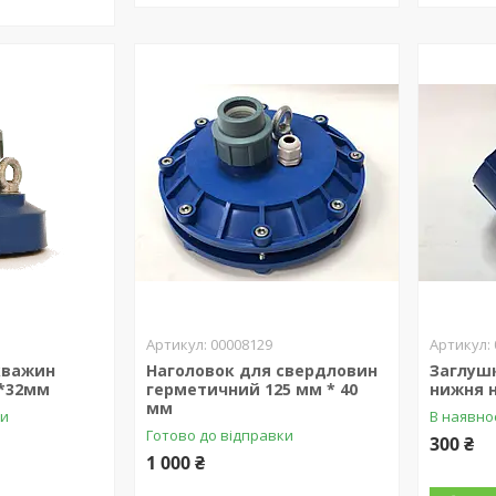
00008129
кважин
Наголовок для свердловин
Заглушк
*32мм
герметичний 125 мм * 40
нижня н
мм
ки
В наявно
Готово до відправки
300 ₴
1 000 ₴