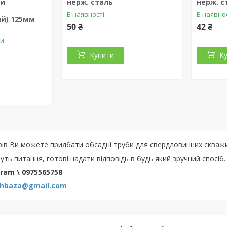
ни
нерж. сталь
нерж. с
В наявності
В наявно
й) 125мм
50 ₴
42 ₴
ки
Купити
К
арів Ви можете придбати обсадні труби для свердловинних скважи
уть питання, готові надати відповідь в будь який зручний спосіб.
gram \ 0975565758
chbaza@gmail.com