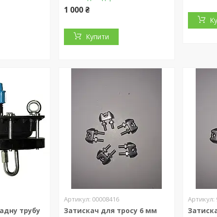
1 000 ₴
К
Купити
00008416
адну трубу
Затискач для тросу 6 мм
Затиска