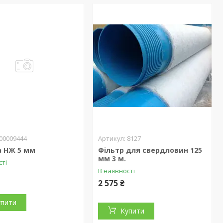
00009444
8127
а НЖ 5 мм
Фільтр для свердловин 125
мм 3 м.
сті
В наявності
2 575 ₴
упити
Купити