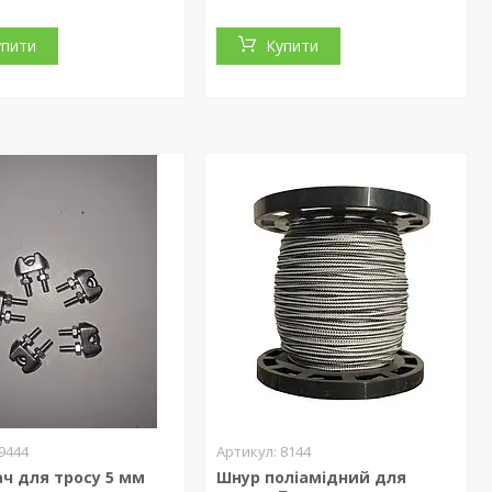
упити
Купити
9444
8144
ч для тросу 5 мм
Шнур поліамідний для