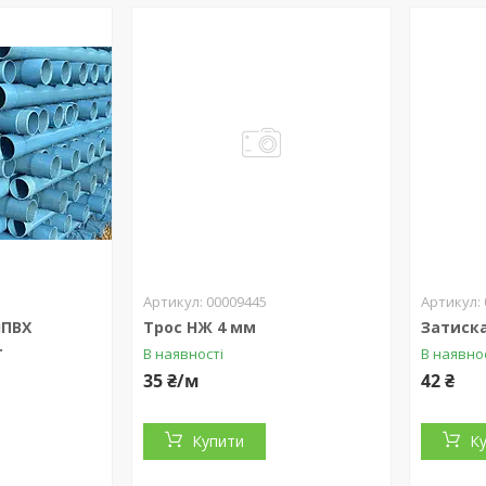
00009445
нПВХ
Трос НЖ 4 мм
Затиск
.
В наявності
В наявно
35 ₴/м
42 ₴
Купити
К