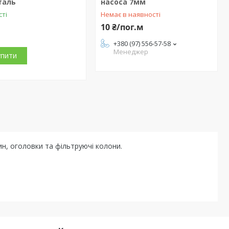
таль
насоса 7мм
сті
Немає в наявності
10 ₴/пог.м
+380 (97) 556-57-58
Менеджер
упити
н, оголовки та фільтруючі колони.