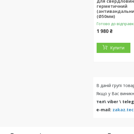
для свердлови
герметичний
(антивандальни
(Ø50мм)
Готово до відправ
1 980 ₴
Купити
В даній групі тов
Якщо у Вас виникн
тел\ viber \ tele
e-mail:
zakaz.te