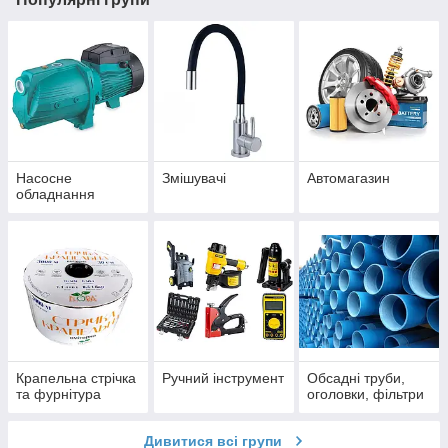
Насосне
Змішувачі
Автомагазин
обладнання
Крапельна стрічка
Ручний інструмент
Обсадні труби,
та фурнітура
оголовки, фільтри
Дивитися всі групи