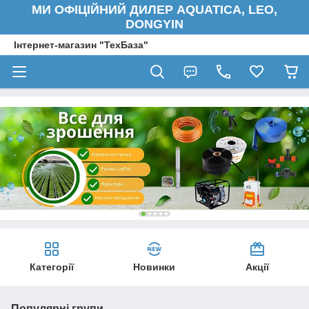
МИ ОФІЦІЙНИЙ ДИЛЕР AQUATICA, LEO,
DONGYIN
Інтернет-магазин "ТехБаза"
Категорії
Новинки
Акції
Популярні групи