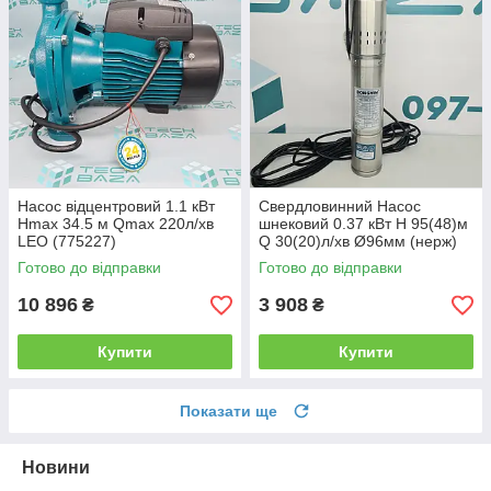
Насос відцентровий 1.1 кВт
Свердловинний Насос
Hmax 34.5 м Qmax 220л/хв
шнековий 0.37 кВт H 95(48)м
LEO (775227)
Q 30(20)л/хв Ø96мм (нерж)
DONGYIN 4QGD1.2-50-0.37
Готово до відправки
Готово до відправки
(777211)
10 896
3 908
₴
₴
Купити
Купити
Показати ще
Новини