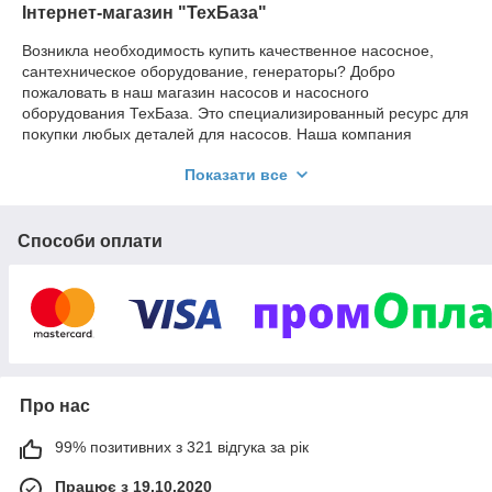
Інтернет-магазин "ТехБаза"
Возникла необходимость купить качественное насосное,
сантехническое оборудование, генераторы? Добро
пожаловать в наш магазин насосов и насосного
оборудования ТехБаза. Это специализированный ресурс для
покупки любых деталей для насосов. Наша компания
занимает лидирующие позиции на рынке, больше 10 лет
Показати все
специализируясь на продаже оборудования от лучших
производителей:
«LEO»;
Способи оплати
«Aquatica»;
«Sigma»;
«Wetron»;
«Dongyin»;
«TAU».
Мы сотрудничаем с производственными предприятиями,
Про нас
фермерскими хозяйствами, а также бытовыми
потребителями Днепра, Одессы и других городов Украины.
99% позитивних з 321 відгука за рік
Являясь официальным дистрибьютором ведущих
Працює з 19.10.2020