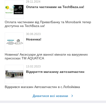
29.11.2024
Оплата частинами на TechBaza.ua!
Оплата частинами від ПриватБанку та Monobank тепер
доступна на TechBaza.ua!
30.06.2023
Новинка!
Новинка! Аксесуари для ванної кімнати на вакуумних
присосках ТМ AQUATICA
13.02.2023
Відкриття магазину автозапчастин
Відкрився магазин Автозапчастин в с.Лобойківка
Дивитися всі новини