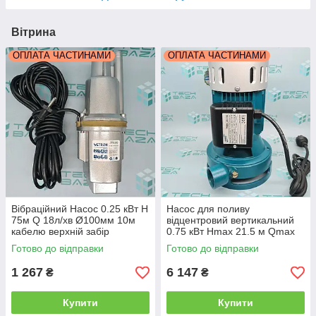
Вітрина
ОПЛАТА ЧАСТИНАМИ
ОПЛАТА ЧАСТИНАМИ
Вібраційний Насос 0.25 кВт H
Насос для поливу
75м Q 18л/хв Ø100мм 10м
відцентровий вертикальний
кабелю верхній забір
0.75 кВт Hmax 21.5 м Qmax
WETRON (WVM60) (778382)
190л/хв LEO (БЦПН)
Готово до відправки
Готово до відправки
1 267
6 147
₴
₴
Купити
Купити