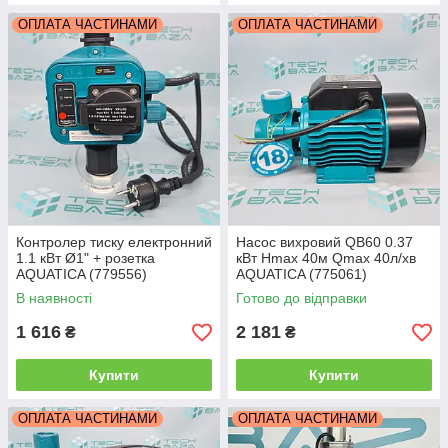
ОПЛАТА ЧАСТИНАМИ
ОПЛАТА ЧАСТИНАМИ
Контролер тиску електронний
Насос вихровий QB60 0.37
1.1 кВт Ø1" + розетка
кВт Hmax 40м Qmax 40л/хв
AQUATICA (779556)
AQUATICA (775061)
В наявності
Готово до відправки
1 616
2 181
₴
₴
Купити
Купити
ОПЛАТА ЧАСТИНАМИ
ОПЛАТА ЧАСТИНАМИ