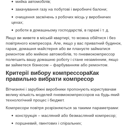
мийка автомобілів;
закачування газу на побутові і виробничі балони;
очищення засмічень з робочих місць у виробничих
цехах;
роботи в домашньому господарстві, в гаражі і т. д.
Якщо ви живете в міській квартирі, то можна обійтися і без
повітряного компресора. Але, якщо у вас приватний будинок,
гараж, домашня майстерня або ви плануєте займатися
ремонтом або мийкою автомобілів, то пневмокомпрессор
полегшить вашу домашню роботу і стане незамінним, якщо
ви займетеся бізнесом – фарбуванням або ремонтом.
Критерії вибору компрессораКак
правильно вибрати компресор
Вітчизняні і зарубіжні виробники пропонують користувачам
велику кількість моделей пневмокомпрессоров на будь-який
технологічний процес і бюджет.
Компресори повітря розрізняються за такими параметрами:
конструкція – масляний або безмасляний компресор;
поршневий, гвинтових і спіральних;