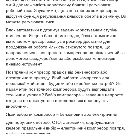
який дає можливість користувачу бачити і регулювати
робочий тиск. Зауважимо, що в повітряних компресорах
відсутня функція регулювання кількості обертів в хвилину. Ви
можете регулювати тиск.
Блок автоматики підтримує задану користувачем ступінь
стиснення. Якщо в балоні тиск падає, блок автоматично
включає компресор, закачує в ресивер достатню для
продовження роботи кількість стиснутого повітря, що
направляється з повітряного компресора на підключений за
допомогою швидкороз'ємних або різьбових коннекторів
пневмоінструмент.
Повітряний компресор працює від бензинового або
електричного приводу. Який вибрати компресор для
невеликої майстерні, будинки або виробничих потреб? Які
параметри повітряного компресора будуть відповідати
технічним умовам? Вибір компресора – завдання непросте,
якщо ви не орієнтуєтеся в моделях, які пропонують
виробники.
Який вибрати компресор – бензиновий або електричний
Для побутових потреб, СТО, автомийки, фарбувальної
камери правильний вибір – електричний компресор повітря,
оскільки електродвигун: