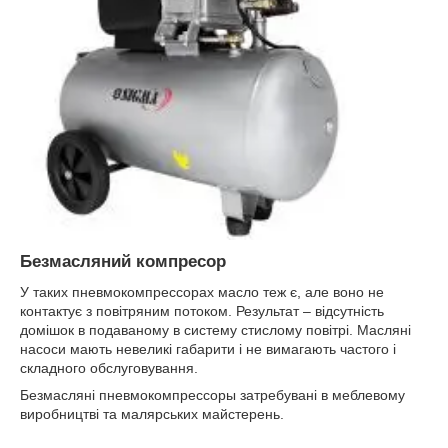
Безмасляний компресор
У таких пневмокомпрессорах масло теж є, але воно не
контактує з повітряним потоком. Результат – відсутність
домішок в подаваному в систему стислому повітрі. Масляні
насоси мають невеликі габарити і не вимагають частого і
складного обслуговування.
Безмасляні пневмокомпрессоры затребувані в меблевому
виробництві та малярських майстерень.