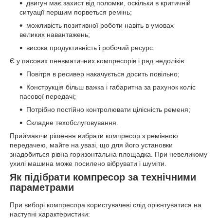
двигун має захист від поломки, оскільки в критичній
ситуації першим порветься ремінь;
можливість позитивної роботи навіть в умовах
великих навантажень;
висока продуктивність і робочий ресурс.
Є у пасових пневматичних компресорів і ряд недоліків:
Повітря в ресивер накачується досить повільно;
Конструкція більш важка і габаритна за рахунок коліс
пасової передачі;
Потрібно постійно контролювати цілісність ременя;
Складне техобслуговування.
Приймаючи рішення вибрати компресор з ремінною
передачею, майте на увазі, що для його установки
знадобиться рівна горизонтальна площадка. При невеликому
ухилі машина може посилено вібрувати і шуміти.
Як підібрати компресор за технічними
параметрами
При виборі компресора користувачеві слід орієнтуватися на
наступні характеристики: