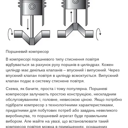
Поршневий компресор
В компресорі поршневого типу стиснення повітря
відбувається за рахунок руху поршнів в циліндрах. Кожен
циліндр має декілька клапанів – впускний і випускний. Через
впускний клапан повітря в циліндр всмоктується. Випускний
клапан подає в систему стиснене повітря.
Схема, як бачите, проста і тому популярна. Поршневі
компресори залучають простою конструкцією, нескладним
обслуговуванням і, головне, невисокою ціною. Якщо потрібно
підібрати компресор з технологічними характеристиками,
придатними для побутових потреб або завдань невеликого
виробництва, то поршневий агрегат буде правильним
вибором. Але майте на увазі, що встановлювати такий
компресор повітря можна в приміщеннях, оснащених