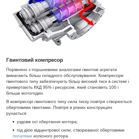
Гвинтовий компресор
Порівняно з поршневими аналогами гвинтові агрегати
вимагають більш складного обслуговування. Компресори
гвинтового типу забезпечують більш високий тиск в системі і
привертають ККД 95% і ресурсом, який становить 100 і
більше мотогодин.
В компресорі гвинтового типу сила тиску повітря створюється
обертовими гвинтами. Повітря в різних конструкціях
рухається:
уздовж осі обертання мотора;
під дією відцентрової сили, створюваної обертовими
лопатями
колісного ротора.