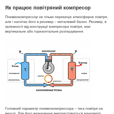
Як працює повітряний компресор
Пневмокомпрессор не тільки перекачує атмосферне повітря,
але і нагнітає його в ресивер – металевий балон. Ресивер, в
залежності від конструкції компресора повітря, має
вертикальне або горизонтальне розташування.
Головний параметр пневмокомпрессора – тиск повітря на
виході. Для його визначення використовується манометр,