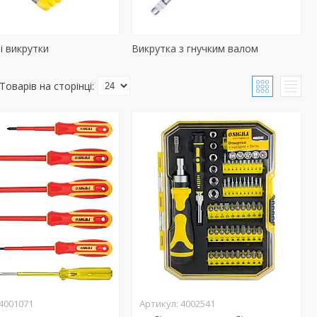
і викрутки
Викрутка з гнучким валом
4001071
4002541