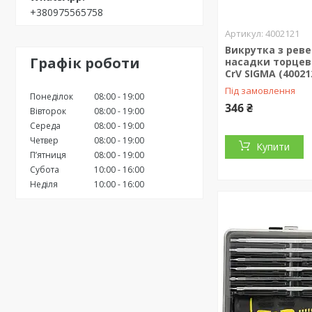
+380975565758
4002121
Викрутка з рев
Графік роботи
насадки торцеві
CrV SIGMA (40021
Під замовлення
Понеділок
08:00
19:00
346 ₴
Вівторок
08:00
19:00
Середа
08:00
19:00
Четвер
08:00
19:00
Купити
Пʼятниця
08:00
19:00
Субота
10:00
16:00
Неділя
10:00
16:00