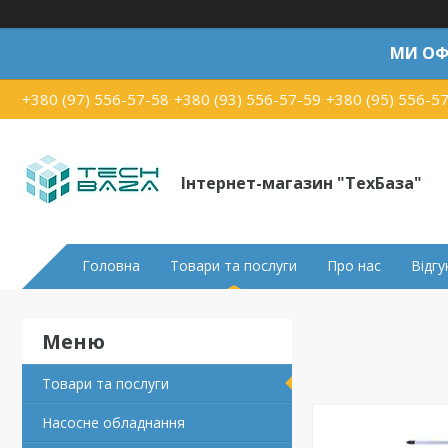
МИ ОФ
+380 (97) 556-57-58
+380 (93) 556-57-59
+380 (95) 556-5
Інтернет-магазин "ТехБаза"
Головна
Товари та послуги
Про нас
Відгу
Товари та послуги
Насосне обладнання