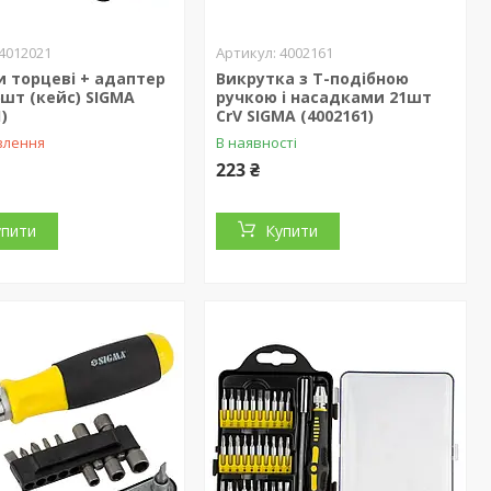
4012021
4002161
 торцеві + адаптер
Викрутка з Т-подібною
26шт (кейс) SIGMA
ручкою і насадками 21шт
)
CrV SIGMA (4002161)
влення
В наявності
223 ₴
упити
Купити