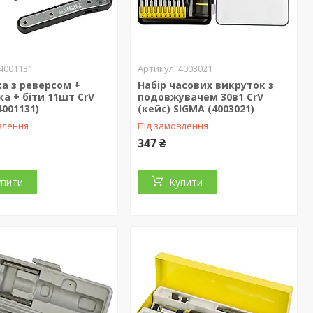
4001131
4003021
а з реверсом +
Набір часових викруток з
ка + біти 11шт CrV
подовжувачем 30в1 CrV
4001131)
(кейс) SIGMA (4003021)
влення
Під замовлення
347 ₴
упити
Купити