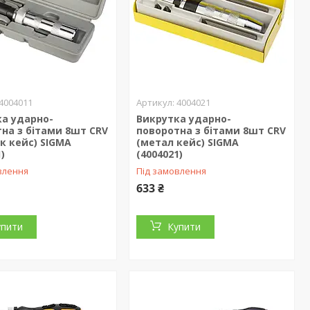
4004011
4004021
ка ударно-
Викрутка ударно-
на з бітами 8шт CRV
поворотна з бітами 8шт CRV
к кейс) SIGMA
(метал кейс) SIGMA
)
(4004021)
влення
Під замовлення
633 ₴
упити
Купити