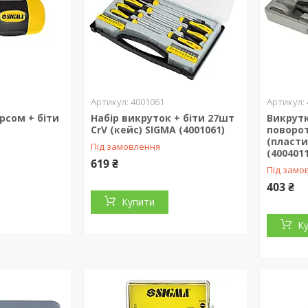
4001061
рсом + біти
Набір викруток + біти 27шт
Викрут
CrV (кейс) SIGMA (4001061)
поворот
(пласти
Під замовлення
(4004011
619 ₴
Під замо
403 ₴
Купити
К