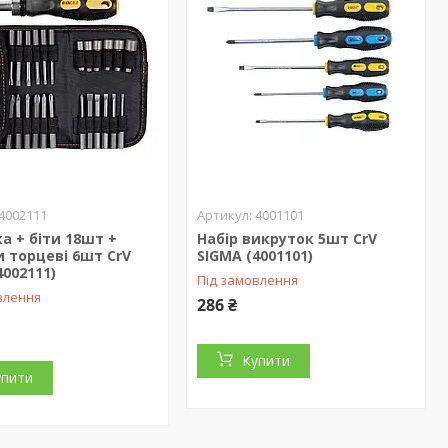
4002111
4001101
а + біти 18шт +
Набір викруток 5шт СrV
 торцеві 6шт CrV
SIGMA (4001101)
4002111)
Під замовлення
влення
286 ₴
Купити
упити