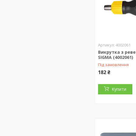
4002061
Викрутка з реве
SIGMA (4002061)
Під замовлення
182 ₴
Купити