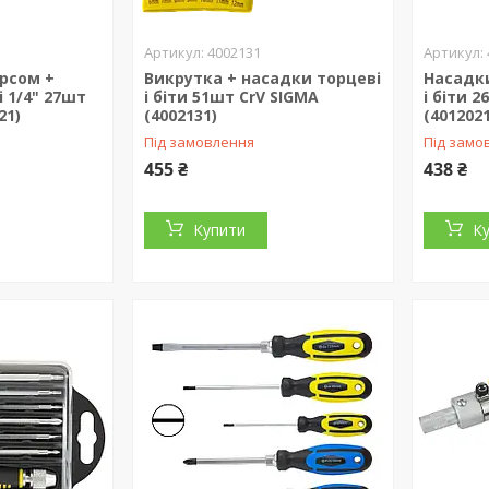
4002131
ерсом +
Викрутка + насадки торцеві
Насадки
 1/4" 27шт
і біти 51шт CrV SIGMA
і біти 
21)
(4002131)
(4012021
Під замовлення
Під замо
455 ₴
438 ₴
Купити
К