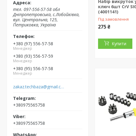
Набір викруток 
ключ 6шт CrV S
тел. 097-556-57-58 обл
(4001141)
Дніпропетровська, с.Лобойківка,
Під замовлення
вул. Центральна, 125,
Петриковка, Україна
275 ₴
+380 (97) 556-57-58
Купити
Менеджер
+380 (93) 556-57-59
Менеджер
+380 (95) 556-57-58
Менеджер
zakaz.techbaza@gmail.com
+380975565758
+380975565758