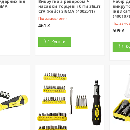
ударних під
Викрутка з реверсом +
Набір д
IGMA
насадки торцеві і біти 36шт
викруто
CrV (кейс) SIGMA (4002511)
індикат
(4001071
Під замовлення
Під замо
461 ₴
509 ₴
Купити
К