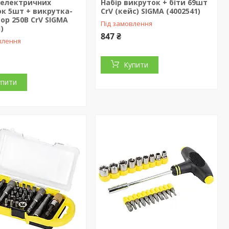
іелектричних
Набір викруток + біти 69шт
к 5шт + викрутка-
CrV (кейс) SIGMA (4002541)
ор 250В CrV SIGMA
Під замовлення
)
847 ₴
влення
Купити
упити