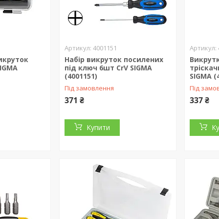
4001151
икруток
Набір викруток посилених
Викрутк
SIGMA
під ключ 6шт CrV SIGMA
тріскач
(4001151)
SIGMA (
Під замовлення
Під замо
371 ₴
337 ₴
Купити
К