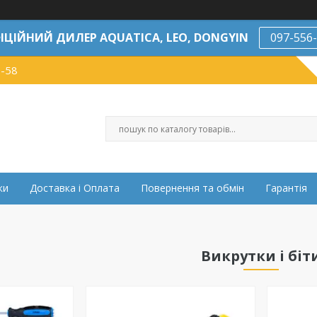
ІЦІЙНИЙ ДИЛЕР AQUATICA, LEO, DONGYIN
097-556
7-58
ки
Доставка і Оплата
Повернення та обмін
Гарантія
Викрутки і біт