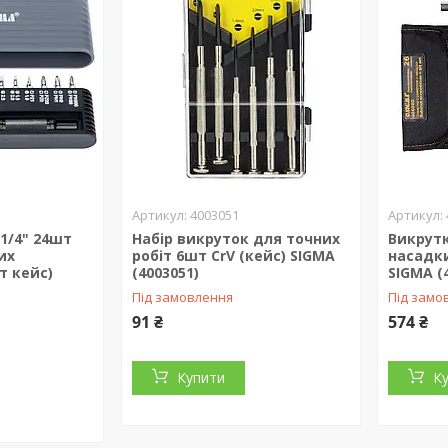
4003051
 1/4" 24шт
Набір викруток для точних
Викрутк
их
робіт 6шт CrV (кейс) SIGMA
насадки
т кейс)
(4003051)
SIGMA (
Під замовлення
Під замо
91 ₴
574 ₴
Купити
К