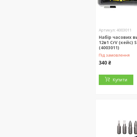
4003011
Набір часових в
12в1 CrV (кейс) 
(4003011)
Під замовлення
340 ₴
Купити