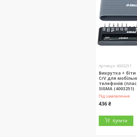
4003251
Викрутка + біти
CrV для мобільн
телефонів (плас
SIGMA (4003251)
Під замовлення
436 ₴
Купити