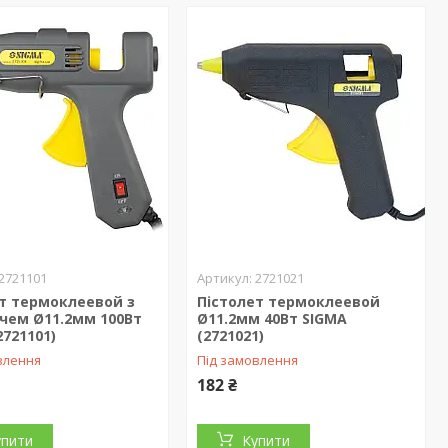
2721101
2721021
т термоклеевой з
Пістолет термоклеевой
чем Ø11.2мм 100Вт
Ø11.2мм 40Вт SIGMA
2721101)
(2721021)
влення
Під замовлення
182 ₴
упити
Купити