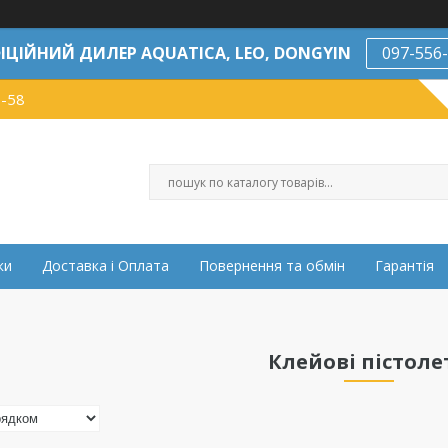
ІЦІЙНИЙ ДИЛЕР AQUATICA, LEO, DONGYIN
097-556
7-58
ки
Доставка і Оплата
Повернення та обмін
Гарантія
Клейові пістоле