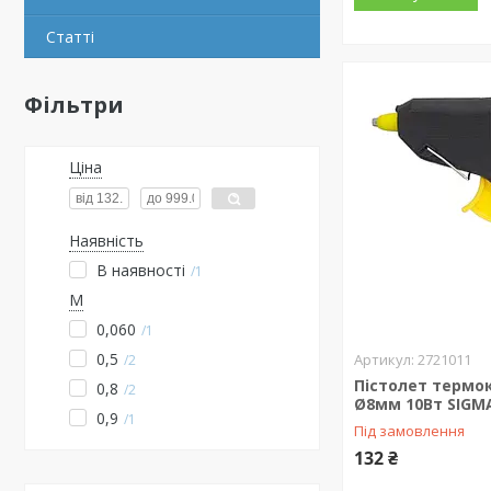
Статті
Фільтри
Ціна
Наявність
В наявності
1
М
0,060
1
0,5
2721011
2
Пістолет термо
0,8
2
Ø8мм 10Вт SIGMA
0,9
1
Під замовлення
132 ₴