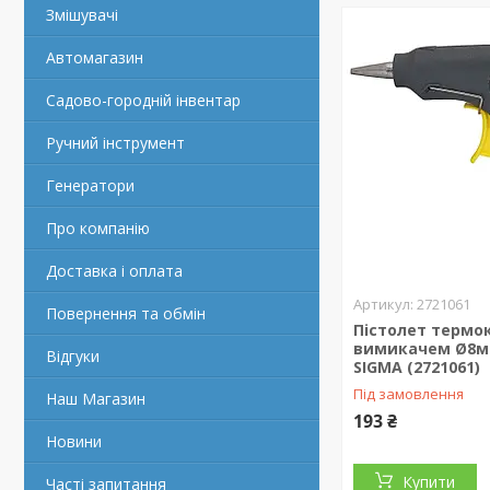
Змішувачі
Автомагазин
Садово-городній інвентар
Ручний інструмент
Генератори
Про компанію
Доставка і оплата
2721061
Повернення та обмін
Пістолет термо
вимикачем Ø8м
Відгуки
SIGMA (2721061)
Під замовлення
Наш Магазин
193 ₴
Новини
Купити
Часті запитання