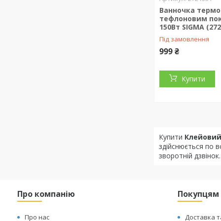
Ванночка термо
тефлоновим по
150Вт SIGMA (272
Під замовлення
999 ₴
Купити
Купити
Клейовий
здійснюється по в
зворотній дзвінок
Про компанію
Покупцям
Про нас
Доставка т