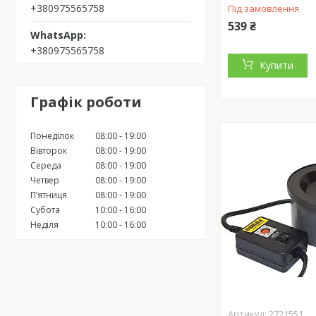
+380975565758
Під замовлення
539 ₴
+380975565758
Купити
Графік роботи
Понеділок
08:00
19:00
Вівторок
08:00
19:00
Середа
08:00
19:00
Четвер
08:00
19:00
Пʼятниця
08:00
19:00
Субота
10:00
16:00
Неділя
10:00
16:00
2721551