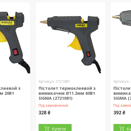
2721081
клеевой з
Пістолет термоклеевой з
Пістоле
м 20Вт
вимикачем Ø11.2мм 60Вт
вимика
SIGMA (2721081)
SIGMA (
Під замовлення
Під замо
328 ₴
392 ₴
Купити
К