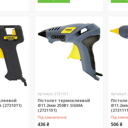
2721151
клеевой
Пістолет термоклеевой
Пістол
 (2721011)
Ø11.2мм 250Вт SIGMA
Ø11.2мм
(2721151)
(2721111
Під замовлення
Під замо
436 ₴
506 ₴