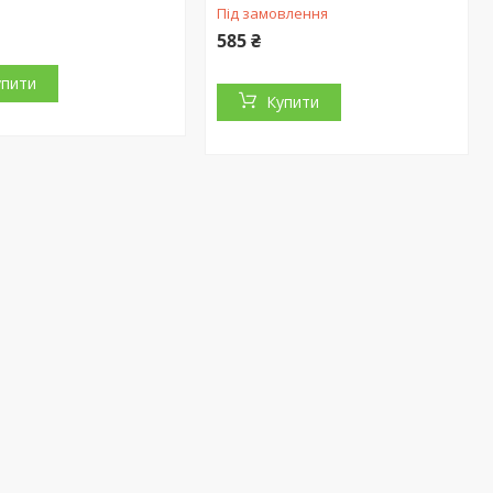
Під замовлення
585 ₴
упити
Купити