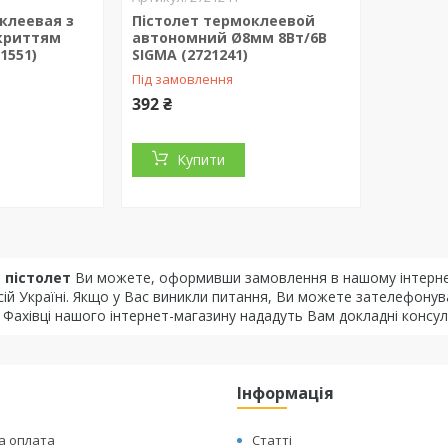
клеевая з
Пістолет термоклеевой
криттям
автономний Ø8мм 8Вт/6В
1551)
SIGMA (2721241)
Під замовлення
392 ₴
Купити
 пістолет
Ви можете, оформивши замовлення в нашому інтерне
сій Україні. Якщо у Вас виникли питання, Ви можете зателефон
. Фахівці нашого інтернет-магазину нададуть Вам докладні консу
Інформація
а оплата
Статті