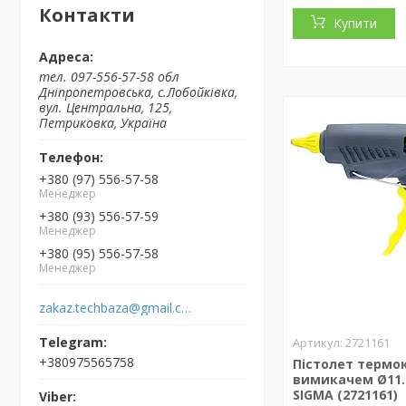
Контакти
Купити
тел. 097-556-57-58 обл
Дніпропетровська, с.Лобойківка,
вул. Центральна, 125,
Петриковка, Україна
+380 (97) 556-57-58
Менеджер
+380 (93) 556-57-59
Менеджер
+380 (95) 556-57-58
Менеджер
zakaz.techbaza@gmail.com
2721161
+380975565758
Пістолет термо
вимикачем Ø11.
SIGMA (2721161)