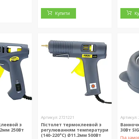
Купити
К
2721221
клеевой з
Пістолет термоклеевой з
Ванноч
2мм 250Вт
регулюванням температури
30Вт SI
(140-220°C) Ø11.2мм 500Вт
Під замо