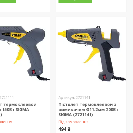
2721111
2721141
ет термоклеевой
Пістолет термоклеевой з
 150Вт SIGMA
вимикачем Ø11.2мм 200Вт
)
SIGMA (2721141)
влення
Під замовлення
494 ₴