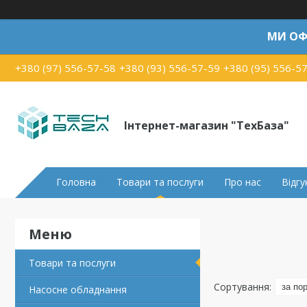
МИ ОФ
+380 (97) 556-57-58
+380 (93) 556-57-59
+380 (95) 556-5
Інтернет-магазин "ТехБаза"
Головна
Товари та послуги
Про нас
Відгу
Товари та послуги
Насосне обладнання