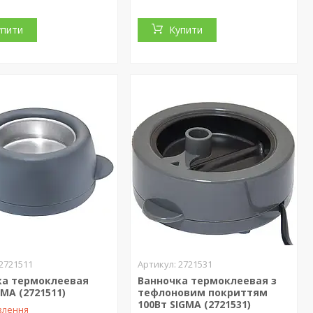
упити
Купити
2721511
2721531
ка термоклеевая
Ванночка термоклеевая з
GMA (2721511)
тефлоновим покриттям
100Вт SIGMA (2721531)
влення