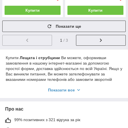
Купити
Купити
Показати ще
1
/ 3
Купити
Лещата і струбцини
Ви можете, оформивши
замовлення в нашому інтернет-магазині за допомогою
простої форми, доставка здійснюється по всій Україні. Якщо у
Вас виникли питання, Ви можете зателефонувати за
вказаними номерами телефонів або замовити зворотній
дзвінок. Фахівці нашого інтернет-магазину нададуть Вам
Показати все
докладні консультації та допоможуть зробити правильний
вибір.
Про нас
99% позитивних з 321 відгука за рік