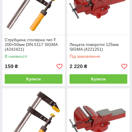
Струбцина столярна тип F
200×50мм DIN 5117 SIGMA
Лещата поворотні 125мм
(4242421)
SIGMA (4221251)
В наявності
Під замовлення
159
2 220
₴
₴
Купити
Купити