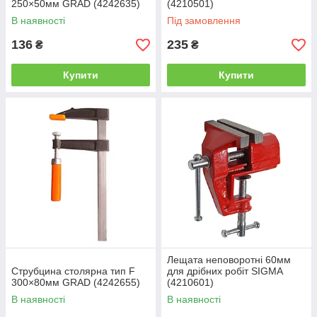
250×50мм GRAD (4242635)
(4210501)
В наявності
Під замовлення
136
235
₴
₴
Купити
Купити
Лещата неповоротні 60мм
Струбцина столярна тип F
для дрібних робіт SIGMA
300×80мм GRAD (4242655)
(4210601)
В наявності
В наявності