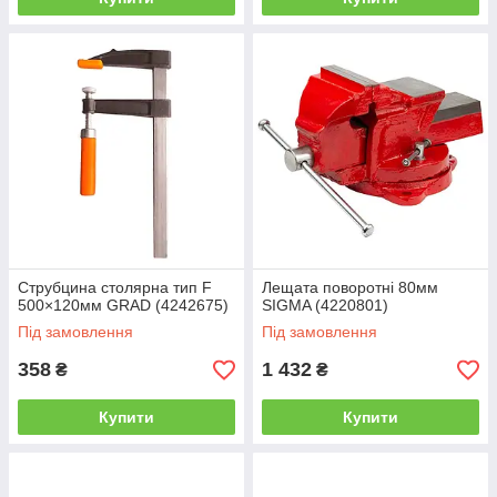
Струбцина столярна тип F
Лещата поворотні 80мм
500×120мм GRAD (4242675)
SIGMA (4220801)
Під замовлення
Під замовлення
358
1 432
₴
₴
Купити
Купити