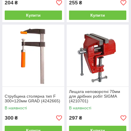
204
255
₴
₴
Купити
Купити
Лещата неповоротні 70мм
Струбцина столярна тип F
для дрібних робіт SIGMA
300×120мм GRAD (4242665)
(4210701)
В наявності
В наявності
300
297
₴
₴
Купити
Купити