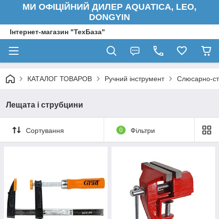
МИ ОФІЦІЙНИЙ ДИЛЕР AQUATICA, LEO,
DONGYIN
Інтернет-магазин "ТехБаза"
КАТАЛОГ ТОВАРОВ
Ручний інструмент
Слюсарно-ст
Лещата і струбцини
Сортування
0
Фільтри