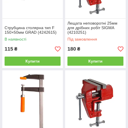
Лещата неповоротні 25мм
Струбцина столярна тип F
для дрібних робіт SIGMA
150×50мм GRAD (4242615)
(4210251)
В наявності
Під замовлення
115
180
₴
₴
Купити
Купити