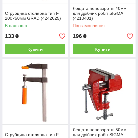
Лещата неповоротні 40мм
Струбцина столярна тип F
для дрібних робіт SIGMA
200×50мм GRAD (4242625)
(4210401)
В наявності
Під замовлення
133
196
₴
₴
Купити
Купити
Лещата неповоротні 50мм
Струбцина столярна тип F
для дрібних робіт SIGMA