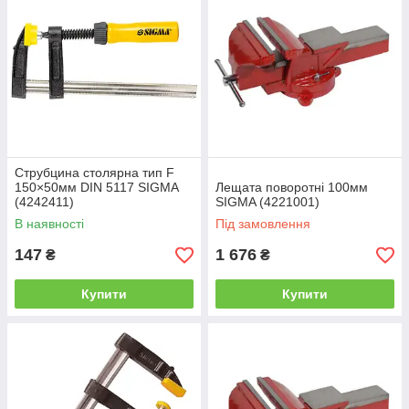
Струбцина столярна тип F
150×50мм DIN 5117 SIGMA
Лещата поворотні 100мм
(4242411)
SIGMA (4221001)
В наявності
Під замовлення
147
1 676
₴
₴
Купити
Купити