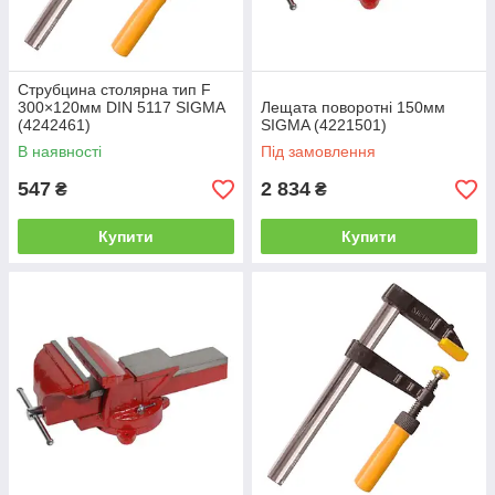
Струбцина столярна тип F
300×120мм DIN 5117 SIGMA
Лещата поворотні 150мм
(4242461)
SIGMA (4221501)
В наявності
Під замовлення
547
2 834
₴
₴
Купити
Купити