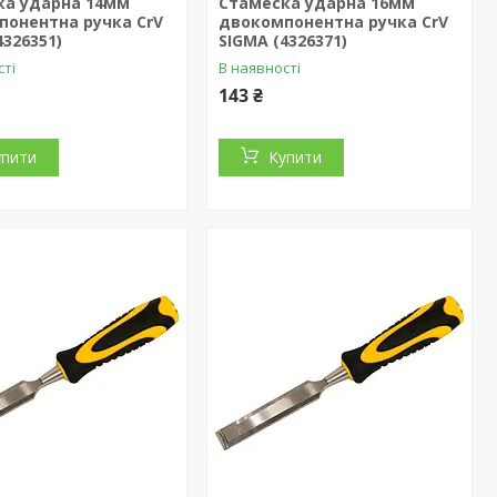
ка ударна 14мм
Стамеска ударна 16мм
понентна ручка CrV
двокомпонентна ручка CrV
4326351)
SIGMA (4326371)
сті
В наявності
143 ₴
упити
Купити