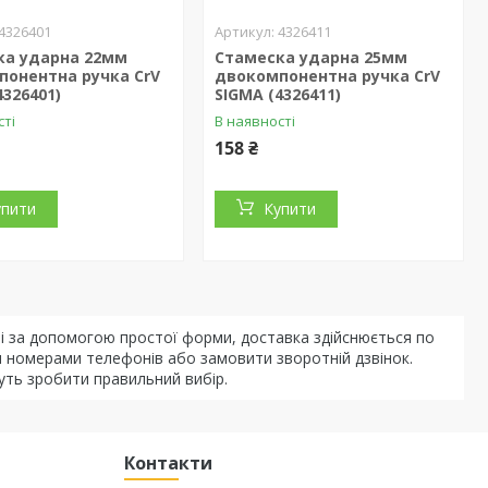
4326401
4326411
ка ударна 22мм
Стамеска ударна 25мм
понентна ручка CrV
двокомпонентна ручка CrV
4326401)
SIGMA (4326411)
сті
В наявності
158 ₴
упити
Купити
 за допомогою простої форми, доставка здійснюється по
и номерами телефонів або замовити зворотній дзвінок.
уть зробити правильний вибір.
Контакти