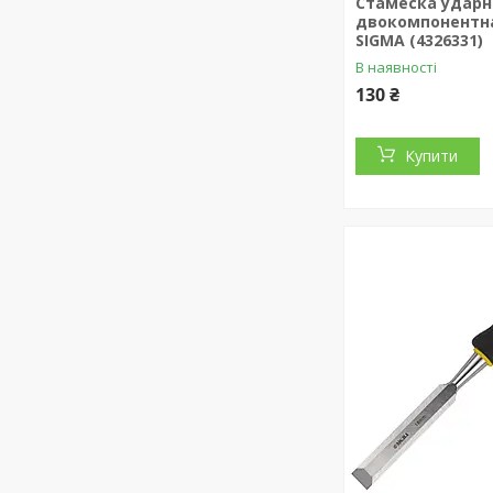
Стамеска ударн
двокомпонентна
SIGMA (4326331)
В наявності
130 ₴
Купити