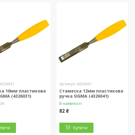
4326031
4326041
ка 10мм пластикова
Стамеска 12мм пластикова
IGMA (4326031)
ручка SIGMA (4326041)
сті
В наявності
82 ₴
упити
Купити