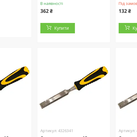
В наявності
Під замо
362 ₴
132 ₴
Купити
К
4326341