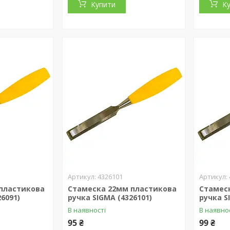
Купити
К
4326101
пластикова
Стамеска 22мм пластикова
Стамес
26091)
ручка SIGMA (4326101)
ручка S
В наявності
В наявно
95 ₴
99 ₴