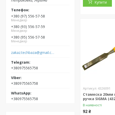
Петриковка, Україна
Купити
+380 (97) 556-57-58
Менеджер
+380 (93) 556-57-59
Менеджер
+380 (95) 556-57-58
Менеджер
zakaz.techbaza@gmail.com
+380975565758
+380975565758
4326091
Стамеска 20мм 
+380975565758
ручка SIGMA (43
В наявності
92 ₴