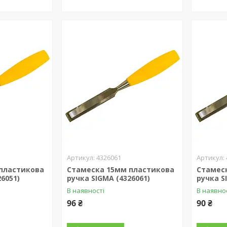
4326061
пластикова
Стамеска 15мм пластикова
Стамес
26051)
ручка SIGMA (4326061)
ручка S
В наявності
В наявно
96 ₴
90 ₴