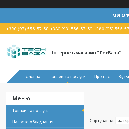
МИ ОФ
+380 (97) 556-57-58
+380 (93) 556-57-59
+380 (95) 556-5
Інтернет-магазин "ТехБаза"
Головна
Товари та послуги
Про нас
Відгу
Товари та послуги
Насосне обладнання