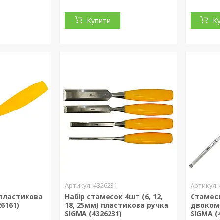
Купити
К
4326231
пластикова
Набір стамесок 4шт (6, 12,
Стамес
26161)
18, 25мм) пластикова ручка
двоком
SIGMA (4326231)
SIGMA (