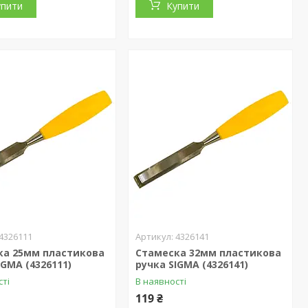
упити
Купити
4326111
4326141
ка 25мм пластикова
Стамеска 32мм пластикова
IGMA (4326111)
ручка SIGMA (4326141)
сті
В наявності
119 ₴