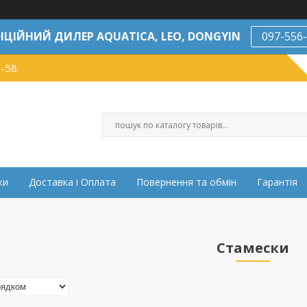
ІЦІЙНИЙ ДИЛЕР AQUATICA, LEO, DONGYIN
097-556
7-58
ки
Доставка і Оплата
Повернення та обмін
Гарантія
Стамески