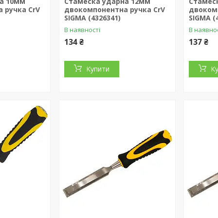
а 10мм
Стамеска ударна 12мм
Стамес
 ручка CrV
двокомпонентна ручка CrV
двоком
SIGMA (4326341)
SIGMA (
В наявності
В наявно
134 ₴
137 ₴
Купити
К