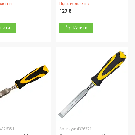
влення
Під замовлення
127 ₴
упити
Купити
4326351
4326371