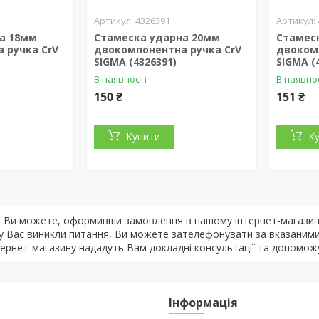
4326391
а 18мм
Стамеска ударна 20мм
Стамес
 ручка CrV
двокомпонентна ручка CrV
двоком
SIGMA (4326391)
SIGMA (
В наявності
В наявно
150 ₴
151 ₴
Купити
К
и
Ви можете, оформивши замовлення в нашому інтернет-магазині
о у Вас виникли питання, Ви можете зателефонувати за вказаним
тернет-магазину нададуть Вам докладні консультації та допомож
Інформація