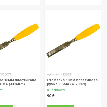
4326071
4326081
ка 16мм пластикова
Стамеска 18мм пластикова
IGMA (4326071)
ручка SIGMA (4326081)
сті
В наявності
90 ₴