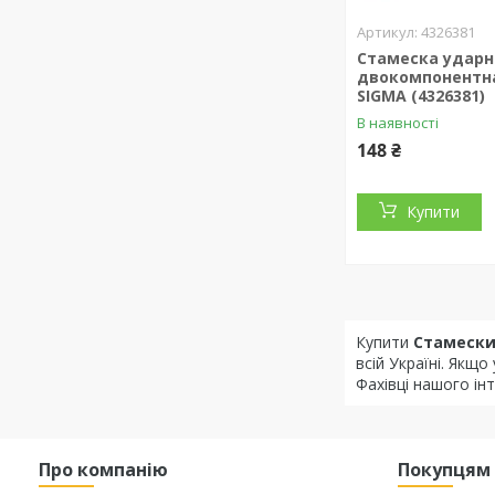
4326381
Стамеска ударн
двокомпонентна
SIGMA (4326381)
В наявності
148 ₴
Купити
Купити
Стамеск
всій Україні. Якщ
Фахівці нашого ін
Про компанію
Покупцям