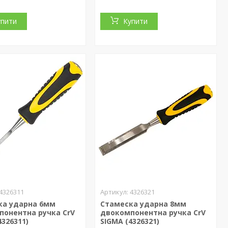
упити
Купити
4326311
4326321
ка ударна 6мм
Стамеска ударна 8мм
понентна ручка CrV
двокомпонентна ручка CrV
4326311)
SIGMA (4326321)