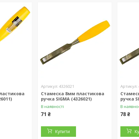
4326021
ластикова
Стамеска 8мм пластикова
Стамес
26011)
ручка SIGMA (4326021)
ручка S
В наявності
В наявно
71 ₴
78 ₴
Купити
К