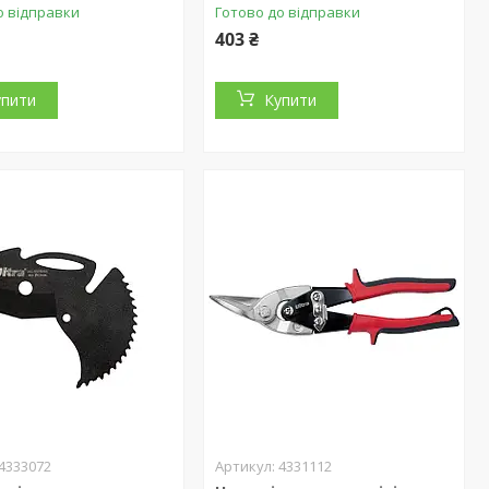
о відправки
Готово до відправки
403 ₴
упити
Купити
4333072
4331112