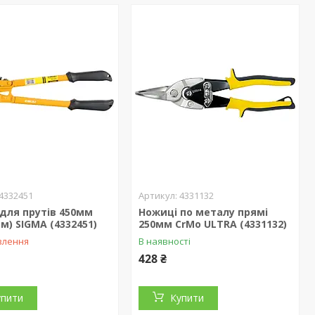
4332451
4331132
для прутів 450мм
Ножиці по металу прямі
м) SIGMA (4332451)
250мм CrMo ULTRA (4331132)
влення
В наявності
428 ₴
упити
Купити