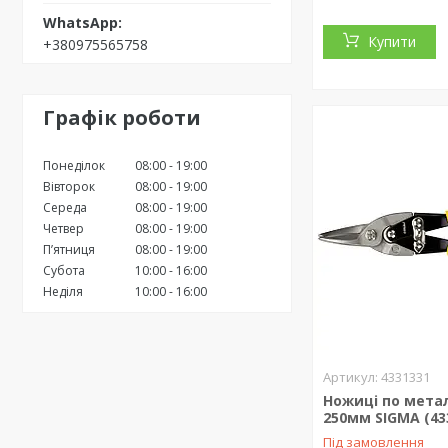
Купити
+380975565758
Графік роботи
Понеділок
08:00
19:00
Вівторок
08:00
19:00
Середа
08:00
19:00
Четвер
08:00
19:00
Пʼятниця
08:00
19:00
Субота
10:00
16:00
Неділя
10:00
16:00
4331331
Ножиці по мета
250мм SIGMA (43
Під замовлення