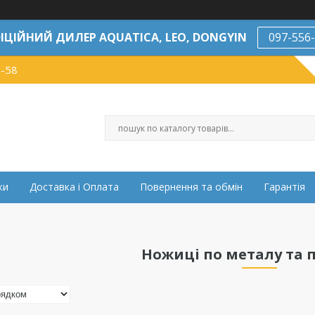
ІЦІЙНИЙ ДИЛЕР AQUATICA, LEO, DONGYIN
097-556
7-58
ки
Доставка і Оплата
Повернення та обмін
Гарантія
Ножиці по металу та 