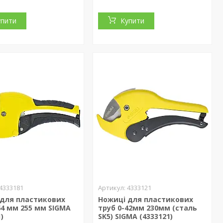
упити
Купити
4333181
4333121
 для пластикових
Ножиці для пластикових
64 мм 255 мм SIGMA
труб 0-42мм 230мм (сталь
)
SK5) SIGMA (4333121)