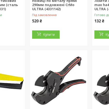
стикових
Ножиці по металу прямі
Лізити 
мм (сталь
290мм подовжені CrMo
max ha4
131)
ULTRA (4331142)
ULTRA (
ки
Під замовлення
Готово д
520 ₴
132 ₴
Купити
К