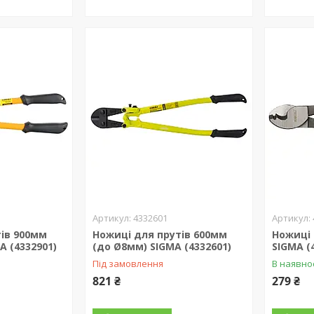
4332601
тів 900мм
Ножиці для прутів 600мм
Ножиці
A (4332901)
(до Ø8мм) SIGMA (4332601)
SIGMA (
Під замовлення
В наявно
821 ₴
279 ₴