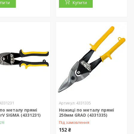
упити
Купити
4331231
4331335
по металу прямі
Ножиці по металу прямі
rV SIGMA (4331231)
250мм GRAD (4331335)
сті
Під замовлення
152 ₴