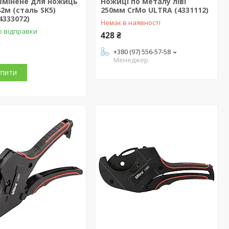
змінене для ножиць
Ножиці по металу ліві
2м (сталь SK5)
250мм CrMo ULTRA (4331112)
4333072)
Немає в наявності
о відправки
428 ₴
+380 (97) 556-57-58
Менеджер
упити