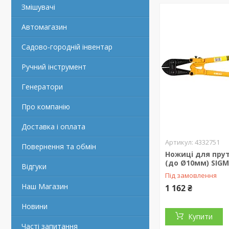
Змішувачі
Автомагазин
Садово-городній інвентар
Ручний інструмент
Генератори
Про компанію
Доставка і оплата
4332751
Повернення та обмін
Ножиці для пру
(до Ø10мм) SIGM
Відгуки
Під замовлення
Наш Магазин
1 162 ₴
Новини
Купити
Часті запитання