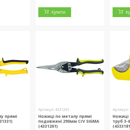
Купити
К
4331261
лу прямі
Ножиці по металу прямі
Ножиці
31331)
подовжені 290мм CrV SIGMA
труб 3-
(4331261)
(4333181