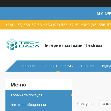
МИ ОФ
+380 (97) 556-57-58
+380 (93) 556-57-59
+380 (95) 556-5
Інтернет-магазин "ТехБаза"
Головна
Товари та послуги
Про нас
Відгу
Товари та послуги
Насосне обладнання