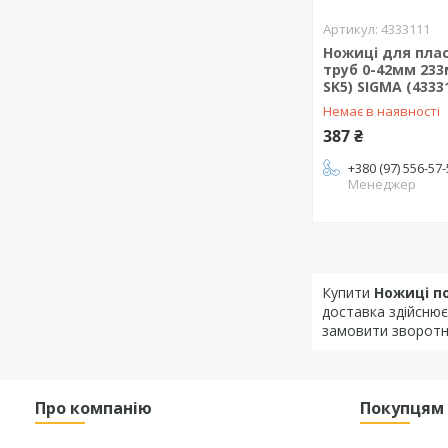
4333111
Ножиці для пла
труб 0-42мм 233
SK5) SIGMA (4333
Немає в наявності
387 ₴
+380 (97) 556-57
Менеджер
Купити
Ножиці п
доставка здійснює
замовити зворотні
Про компанію
Покупцям