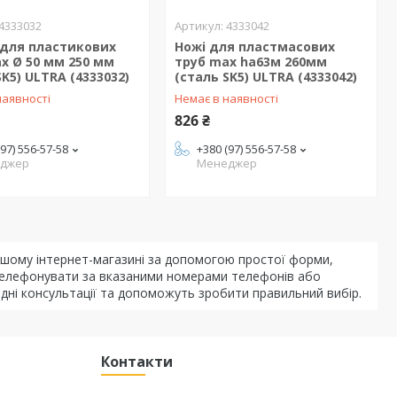
4333032
4333042
 для пластикових
Ножі для пластмасових
x Ø 50 мм 250 мм
труб max ha63м 260мм
SK5) ULTRA (4333032)
(сталь SK5) ULTRA (4333042)
наявності
Немає в наявності
826 ₴
(97) 556-57-58
+380 (97) 556-57-58
джер
Менеджер
ому інтернет-магазині за допомогою простої форми,
зателефонувати за вказаними номерами телефонів або
адні консультації та допоможуть зробити правильний вибір.
Контакти