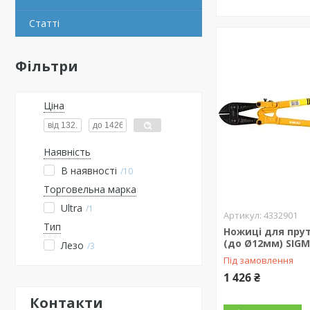
Статті
Фільтри
Ціна
Наявність
В наявності
10
Торговельна марка
Ultra
1
4332901
Тип
Ножиці для пру
(до Ø12мм) SIGM
Лезо
3
Під замовлення
1 426 ₴
Контакти