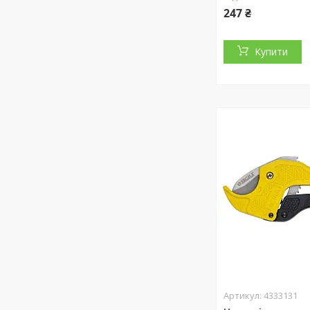
247 ₴
Купити
4333131