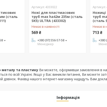
4333022
стикових
Ножі для пластмасових
Ножиці
мм (сталь
труб max ha42м 235м (сталь
труб ma
111)
SK5) ULTRA (433302)
(сталь 
Немає в наявності
Немає в 
569 ₴
713 ₴
-58
+380 (97) 556-57-58
+380 
Менеджер
Мене
о металу та пластику
Ви можете, оформивши замовлення в наш
ться по всій Україні. Якщо у Вас виникли питання, Ви можете 
й дзвінок. Фахівці нашого інтернет-магазину нададуть Вам докл
Інформація