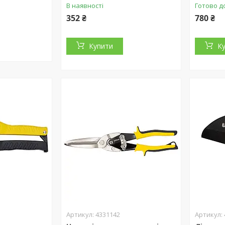
В наявності
Готово д
352 ₴
780 ₴
Купити
К
4331142