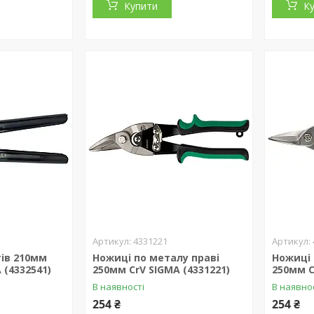
Купити
К
4331221
тів 210мм
Ножиці по металу праві
Ножиці 
 (4332541)
250мм CrV SIGMA (4331221)
250мм C
В наявності
В наявно
254 ₴
254 ₴