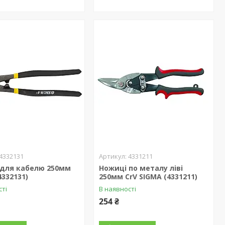
4332131
4331211
 для кабелю 250мм
Ножиці по металу ліві
4332131)
250мм CrV SIGMA (4331211)
сті
В наявності
254 ₴