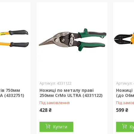
4331122
тів 750мм
Ножиці по металу праві
Ножиці 
A (4332751)
250мм CrMo ULTRA (4331122)
(до О6м
Під замовлення
Під замо
428 ₴
599 ₴
Купити
К