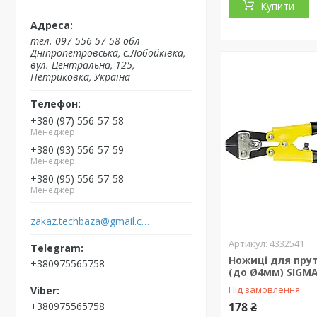
Купити
тел. 097-556-57-58 обл
Дніпропетровська, с.Лобойківка,
вул. Центральна, 125,
Петриковка, Україна
+380 (97) 556-57-58
Менеджер
+380 (93) 556-57-59
Менеджер
+380 (95) 556-57-58
Менеджер
zakaz.techbaza@gmail.com
4332541
Ножиці для пру
+380975565758
(до Ø4мм) SIGMA
Під замовлення
+380975565758
178 ₴