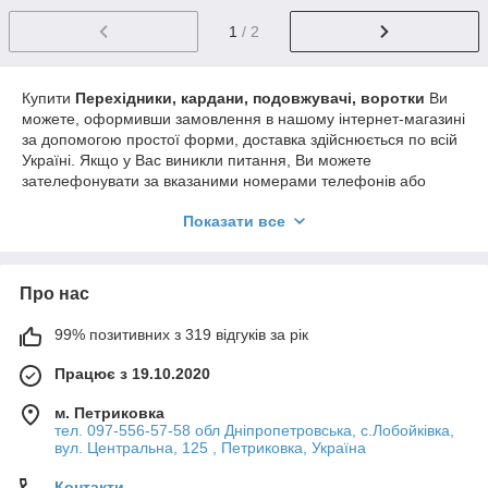
1
/ 2
Купити
Перехідники, кардани, подовжувачі, воротки
Ви
можете, оформивши замовлення в нашому інтернет-магазині
за допомогою простої форми, доставка здійснюється по всій
Україні. Якщо у Вас виникли питання, Ви можете
зателефонувати за вказаними номерами телефонів або
замовити зворотній дзвінок. Фахівці нашого інтернет-магазину
Показати все
нададуть Вам докладні консультації та допоможуть зробити
правильний вибір.
Про нас
99% позитивних з 319 відгуків за рік
Працює з 19.10.2020
м. Петриковка
тел. 097-556-57-58 обл Дніпропетровська, с.Лобойківка,
вул. Центральна, 125 , Петриковка, Україна
Контакти