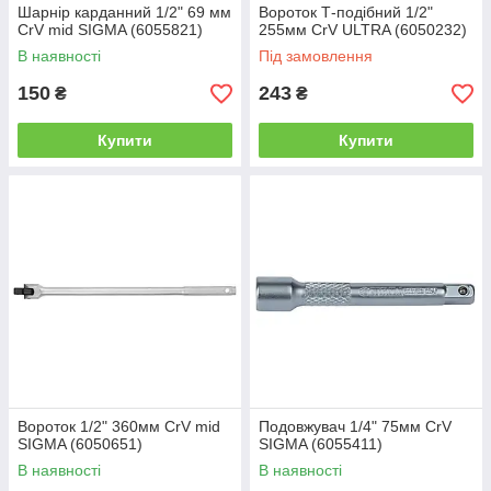
Шарнір карданний 1/2" 69 мм
Вороток Т-подібний 1/2"
CrV mid SIGMA (6055821)
255мм CrV ULTRA (6050232)
В наявності
Під замовлення
150
243
₴
₴
Купити
Купити
Вороток 1/2" 360мм CrV mid
Подовжувач 1/4" 75мм CrV
SIGMA (6050651)
SIGMA (6055411)
В наявності
В наявності