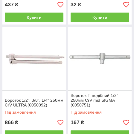
437
32
₴
₴
Купити
Купити
Вороток Т-подібний 1/2"
Вороток 1/2", 3/8", 1/4" 250мм
250мм CrV mid SIGMA
CrV ULTRA (6050092)
(6050751)
Під замовлення
Під замовлення
866
167
₴
₴