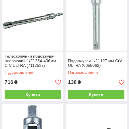
Телескопічний подовжувач
плаваючий 1/2" 254-406мм
Подовжувач 1/2" 127 мм CrV
CrV ULTRA (711253z)
ULTRA (6055062)
Під замовлення
Під замовлення
716
138
₴
₴
Купити
Купити