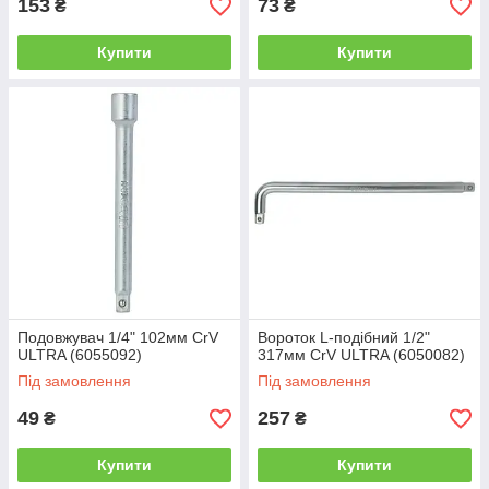
153
73
₴
₴
Купити
Купити
Подовжувач 1/4" 102мм CrV
Вороток L-подібний 1/2"
ULTRA (6055092)
317мм CrV ULTRA (6050082)
Під замовлення
Під замовлення
49
257
₴
₴
Купити
Купити