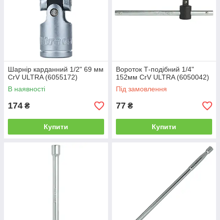
Шарнір карданний 1/2" 69 мм
Вороток Т-подібний 1/4"
CrV ULTRA (6055172)
152мм CrV ULTRA (6050042)
В наявності
Під замовлення
174
77
₴
₴
Купити
Купити