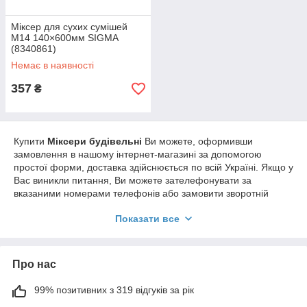
Міксер для сухих сумішей
М14 140×600мм SIGMA
(8340861)
Немає в наявності
357
₴
Купити
Міксери будівельні
Ви можете, оформивши
замовлення в нашому інтернет-магазині за допомогою
простої форми, доставка здійснюється по всій Україні. Якщо у
Вас виникли питання, Ви можете зателефонувати за
вказаними номерами телефонів або замовити зворотній
дзвінок. Фахівці нашого інтернет-магазину нададуть Вам
Показати все
докладні консультації та допоможуть зробити правильний
вибір.
Про нас
99% позитивних з 319 відгуків за рік