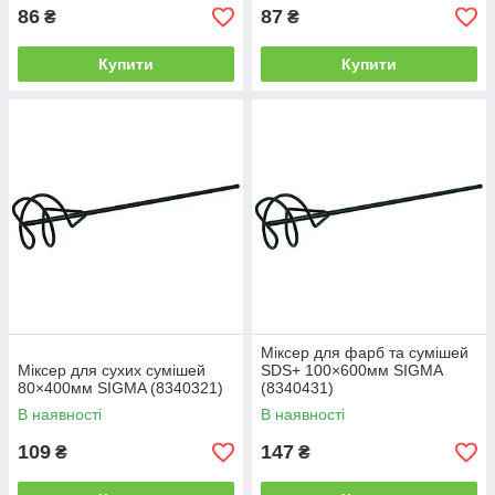
86
87
₴
₴
Купити
Купити
Міксер для фарб та сумішей
Міксер для сухих сумішей
SDS+ 100×600мм SIGMA
80×400мм SIGMA (8340321)
(8340431)
В наявності
В наявності
109
147
₴
₴