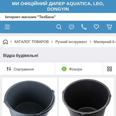
МИ ОФІЦІЙНИЙ ДИЛЕР AQUATICA, LEO,
DONGYIN
Інтернет-магазин "ТехБаза"
КАТАЛОГ ТОВАРОВ
Ручний інструмент
Малярний й 
Відра будівельні
Сортування
0
Фільтри