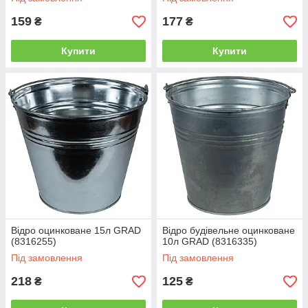
159
177
₴
₴
Купити
Купити
Відро оцинковане 15л GRAD
Відро будівельне оцинковане
(8316255)
10л GRAD (8316335)
Під замовлення
Під замовлення
218
125
₴
₴