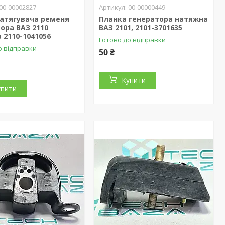
00-00002827
00-00000449
натягувача ременя
Планка генератора натяжна
ора ВАЗ 2110
ВАЗ 2101, 2101-3701635
 2110-1041056
Готово до відправки
о відправки
50 ₴
Купити
упити