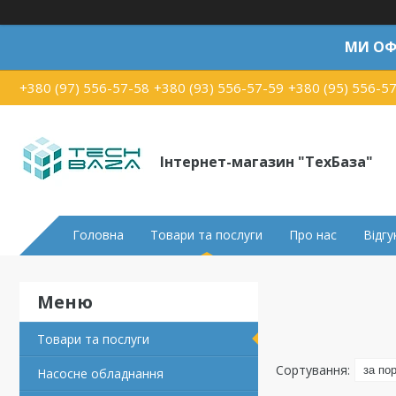
МИ ОФ
+380 (97) 556-57-58
+380 (93) 556-57-59
+380 (95) 556-5
Інтернет-магазин "ТехБаза"
Головна
Товари та послуги
Про нас
Відгу
Товари та послуги
Насосне обладнання