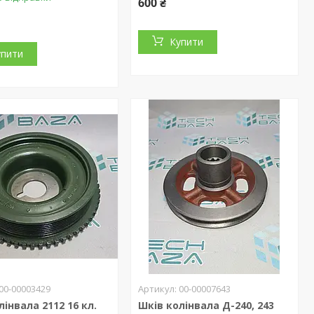
600 ₴
Купити
упити
00-00003429
00-00007643
лінвала 2112 16 кл.
Шків колінвала Д-240, 243