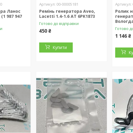
00
00-00005181
ора Ланос
Ремінь генератора Aveo,
Ролик 
 (1 987 947
Lacetti 1.4-1.6 АТ 6PK1873
генерат
Вологда
Готово до відправки
ки
Готово д
450 ₴
1 146 ₴
Купити
К