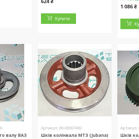
624 ₴
1 086 ₴
Купити
К
66
00-00007492
го валу ВАЗ
Шків колінвала МТЗ (Jubana)
Шків ко