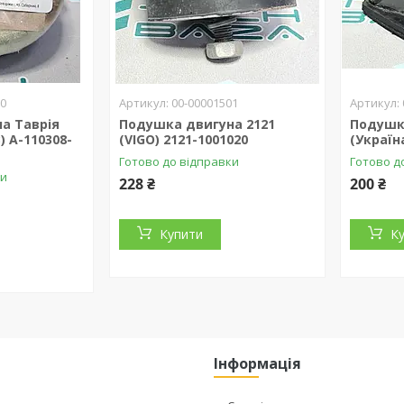
10
00-00001501
а Таврія
Подушка двигуна 2121
Подушк
) А-110308-
(VIGO) 2121-1001020
(Україн
Готово до відправки
Готово д
ки
228 ₴
200 ₴
Купити
К
Інформація