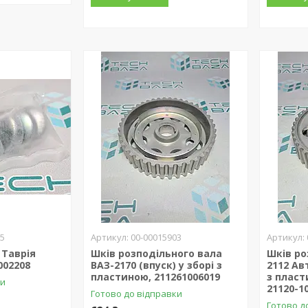
05
00-00015903
 Таврія
Шків розподільного вала
Шків ро
002208
ВАЗ-2170 (впуск) у зборі з
2112 Ав
пластиною, 211261006019
з пласт
ки
21120-1
Готово до відправки
Готово д