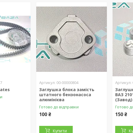
37
00-00000804
Gates
Заглушка блока замість
Заглуш
штатного бензонасоса
ВАЗ 210
ки
алюмінієва
(Завод)
Готово до відправки
Готово д
100 ₴
150 ₴
Купити
К