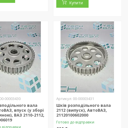
Купити
00-00003430
00-00003431
зподільного вала
Шків розподільного вала
тоВАЗ, впуск (у зборі
2112 (випуск), АвтоВАЗ,
иною), ВАЗ 2110-2112,
21120100602000
006019
Готово до відправки
о відправки