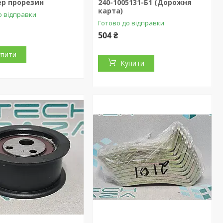
р прорезин
240-1005131-Б1 (Дорожня
карта)
о відправки
Готово до відправки
504 ₴
упити
Купити