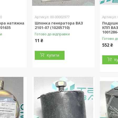
50
00-00002977
ора натяжна
Шпонка генератора ВАЗ
Подушк
701635
2101-07 (10205710)
КПП ВАЗ
1001286
ки
Готово до відправки
Готово д
11 ₴
552 ₴
Купити
К