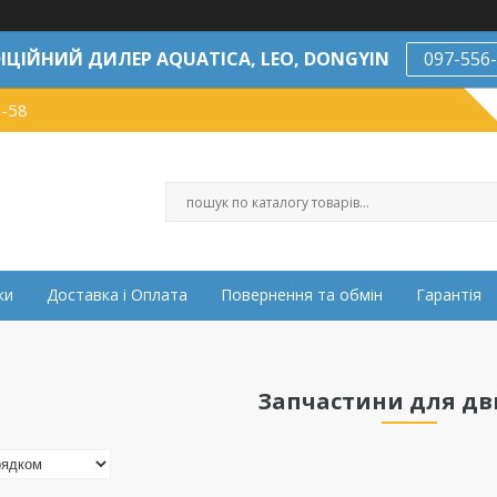
ІЦІЙНИЙ ДИЛЕР AQUATICA, LEO, DONGYIN
097-556
7-58
ки
Доставка і Оплата
Повернення та обмін
Гарантія
Запчастини для дв