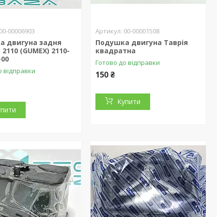
00-00006903
00-00001508
а двигуна задня
Подушка двигуна Таврія
 2110 (GUMEX) 2110-
квадратна
-00
Готово до відправки
о відправки
150 ₴
Купити
упити