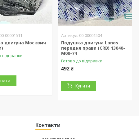
00-00001511
00-00001504
а двигуна Москвич
Подушка двигуна Lanos
а)
передня права (CRB) 13040-
M09-74
о відправки
Готово до відправки
492 ₴
упити
Купити
Контакти