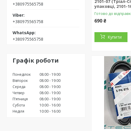
2101-07 (Тріал-С
+380975565758
упаковці, 2101-1
Готово до відправ
690 ₴
+380975565758
Купити
+380975565758
Графік роботи
Понеділок
08:00
19:00
Вівторок
08:00
19:00
Середа
08:00
19:00
Четвер
08:00
19:00
Пʼятниця
08:00
19:00
Субота
10:00
16:00
Неділя
10:00
16:00