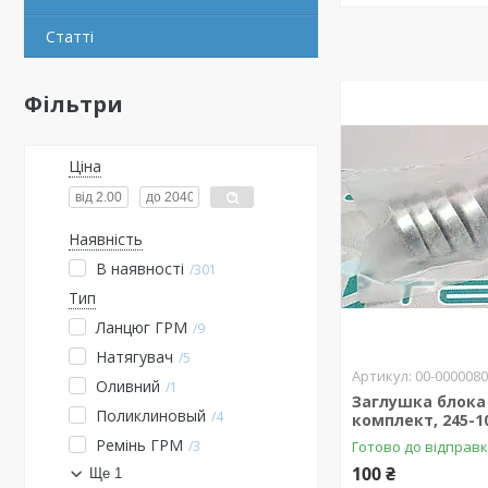
Статті
Фільтри
Ціна
Наявність
В наявності
301
Тип
Ланцюг ГРМ
9
Натягувач
5
00-000008
Оливний
1
Заглушка блока
Поликлиновый
4
комплект, 245-1
Ремінь ГРМ
3
Готово до відправ
100 ₴
Ще 1