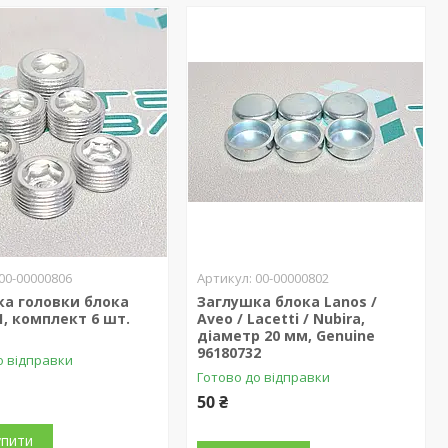
00-00000806
00-00000802
ка головки блока
Заглушка блока Lanos /
1, комплект 6 шт.
Aveo / Lacetti / Nubira,
діаметр 20 мм, Genuine
96180732
о відправки
Готово до відправки
50 ₴
упити