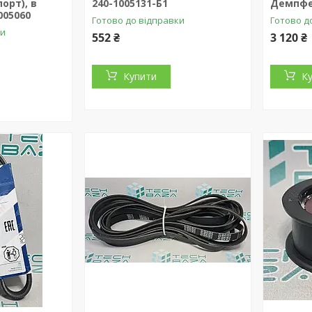
порт), в
240-1005131-Б1
Демпфе
005060
Готово до відправки
Готово д
ки
552 ₴
3 120 ₴
Купити
К