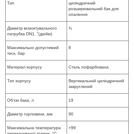
Тип
циліндричний
розширювальний бак для
опалення
Діаметр всмоктувального
¾
патрубка DN1, "(дюйм)
Максимально допустимий
8
тиск, бар
Матеріал корпусу
Сталь пофарбована
Тип корпусу
Вертикальний циліндричний
закруглений
Об'єм бака, л
19
Діаметр горловини, мм
90
Максимальна температура
+99
перекачуваної рідини, °C