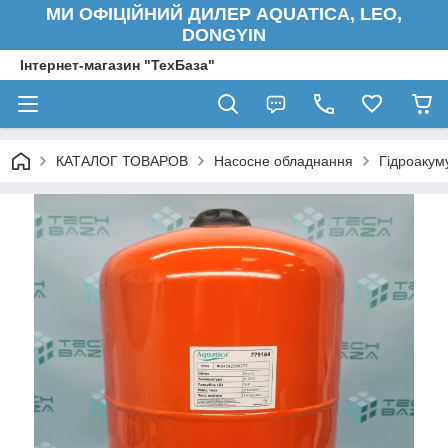
МИ ОФІЦІЙНИЙ ДИЛЕР AQUATICA, LEO,
DONGYIN
Інтернет-магазин "ТехБаза"
КАТАЛОГ ТОВАРОВ
Насосне обладнання
Гідроакум