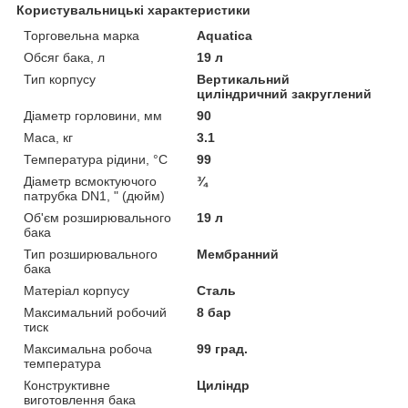
Користувальницькі характеристики
Торговельна марка
Aquatica
Обсяг бака, л
19 л
Тип корпусу
Вертикальний
циліндричний закруглений
Діаметр горловини, мм
90
Маса, кг
3.1
Температура рідини, °C
99
Діаметр всмоктуючого
¾
патрубка DN1, " (дюйм)
Об'єм розширювального
19 л
бака
Тип розширювального
Мембранний
бака
Матеріал корпусу
Сталь
Максимальний робочий
8 бар
тиск
Максимальна робоча
99 град.
температура
Конструктивне
Циліндр
виготовлення бака