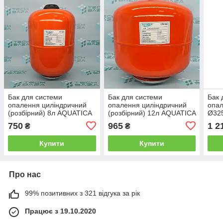
Бак для системи
Бак для системи
Бак 
опалення циліндричний
опалення циліндричний
опал
(розбірний) 8л AQUATICA
(розбірний) 12л AQUATICA
Ø325
(779162)
(779163)
750
965
1 2
₴
₴
Купити
Купити
Про нас
99% позитивних з 321 відгука за рік
Працює з 19.10.2020