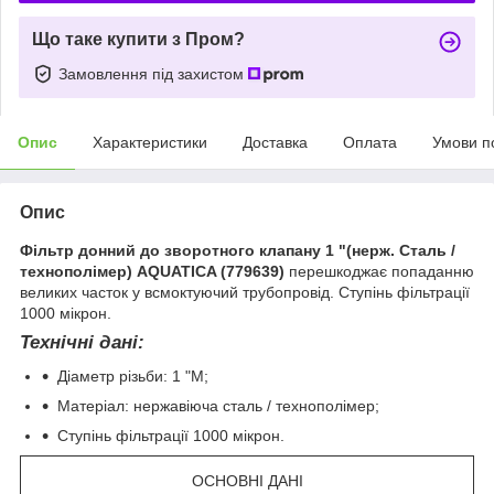
Що таке купити з Пром?
Замовлення під захистом
Опис
Характеристики
Доставка
Оплата
Умови п
Опис
Фільтр донний до зворотного клапану 1 "(нерж. Сталь /
технополімер) AQUATICA (779639)
перешкоджає попаданню
великих часток у всмоктуючий трубопровід. Ступінь фільтрації
1000 мікрон.
Технічні дані:
Діаметр різьби: 1 "М;
Матеріал: нержавіюча сталь / технополімер;
Ступінь фільтрації 1000 мікрон.
ОСНОВНІ ДАНІ