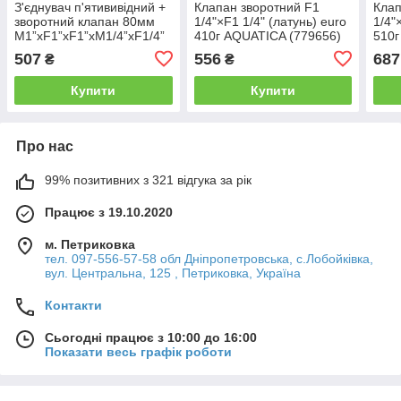
З'єднувач п'ятививідний +
Клапан зворотний F1
Клап
зворотний клапан 80мм
1/4"×F1 1/4" (латунь) euro
1/4"
M1”xF1”xF1”xM1/4”xF1/4”
410г AQUATICA (779656)
510г
Silver 480г AQUATICA
507
556
687
₴
₴
(779601)
Купити
Купити
Про нас
99% позитивних з 321 відгука за рік
Працює з 19.10.2020
м. Петриковка
тел. 097-556-57-58 обл Дніпропетровська, с.Лобойківка,
вул. Центральна, 125 , Петриковка, Україна
Контакти
Сьогодні працює з 10:00 до 16:00
Показати весь графік роботи