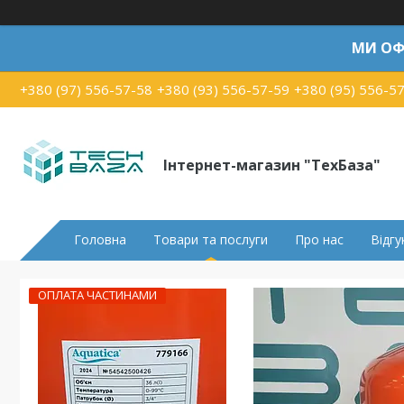
МИ ОФ
+380 (97) 556-57-58
+380 (93) 556-57-59
+380 (95) 556-5
Інтернет-магазин "ТехБаза"
Головна
Товари та послуги
Про нас
Відгу
ОПЛАТА ЧАСТИНАМИ