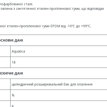
пофарбованої сталі;
овлена з синтетичної етилен-пропіленової гуми, що відповідає
ої етилен-пропіленової гуми EPDM від -10ºС до +99ºС;
ОСНОВНІ ДАНІ
Aquatica
18
ЕХНІЧНІ ДАНІ
циліндричний розширювальний бак для опалення
¾
8