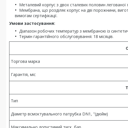
Металевий корпус з двох сталевих половин легованої 
Мембрана, що розділяє корпус на дві порожнини, вигот
вимогам сертифікації.
Умови застосування:
Діапазон робочих температур з мембраною із синтетичн
Термін гарантійного обслуговування: 18 місяців.
Торгова марка
Гарантія, міс
Т
Тип
Діаметр всмоктувального патрубка DN1, "(дюйм)
Максимально допустимий тиск, бар