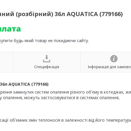
ий (розбірний) 36л AQUATICA (779166)
 купити будь-який товар не покидаючи сайту.
Специфікація
Інформація для замов
36л AQUATICA (779166)
ення замкнутих систем опалення різного об'єму в котеджах, ж
му опалення, можуть застосовуватися в системах опалення,
ції об'ємних змін теплоносія в залежності від його температури