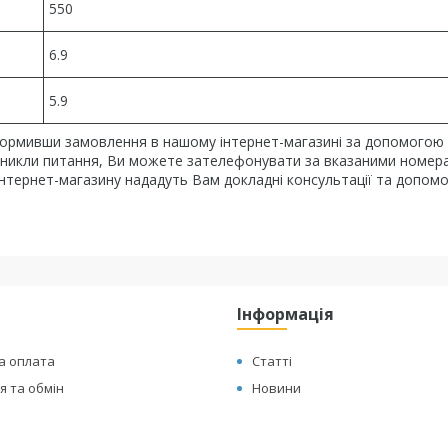
550
6.9
5.9
ормивши замовлення в нашому інтернет-магазині за допомогою 
 виникли питання, Ви можете зателефонувати за вказаними номер
 інтернет-магазину нададуть Вам докладні консультації та допом
Інформація
а оплата
Статті
 та обмін
Новини