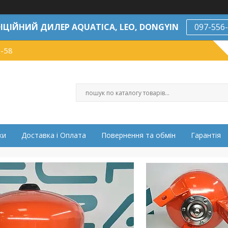
ІЦІЙНИЙ ДИЛЕР AQUATICA, LEO, DONGYIN
097-556
7-58
ки
Доставка і Оплата
Повернення та обмін
Гарантія