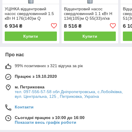
УЦІНКА відцентровий
Відцентровий насос
Відц
насос свердловинний 1.5
свердловинний 1.1 кВт H
свер
кВт H 176(140)м Q
134(105)м Q 55(33)л/хв
51(3
55(33)л/хв Ø102мм
Ø102мм DONGYIN
Ø10
6 934
8 516
6 1
₴
₴
DONGYIN 4SDm2/25
4SDm2/19 (777124)
4SDm
(777125)
Купити
Купити
Про нас
99% позитивних з 321 відгука за рік
Працює з 19.10.2020
м. Петриковка
тел. 097-556-57-58 обл Дніпропетровська, с.Лобойківка,
вул. Центральна, 125 , Петриковка, Україна
Контакти
Сьогодні працює з 10:00 до 16:00
Показати весь графік роботи