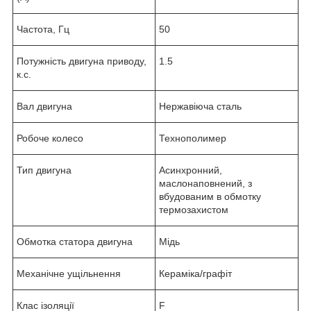
Частота, Гц
50
Потужність двигуна приводу,
1.5
к.с.
Вал двигуна
Нержавіюча сталь
Робоче колесо
Технополимер
Тип двигуна
Асинхронний,
маслонаповнений, з
вбудованим в обмотку
термозахистом
Обмотка статора двигуна
Мідь
Механічне ущільнення
Кераміка/графіт
Клас ізоляції
F