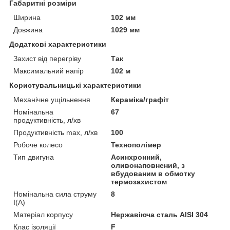
Габаритні розміри
Ширина
102 мм
Довжина
1029 мм
Додаткові характеристики
Захист від перегріву
Так
Максимальний напір
102 м
Користувальницькі характеристики
Механічне ущільнення
Кераміка/графіт
Номінальна
67
продуктивність, л/хв
Продуктивність max, л/хв
100
Робоче колесо
Технополімер
Тип двигуна
Асинхронний,
оливонаповнений, з
вбудованим в обмотку
термозахистом
Номінальна сила струму
8
I(А)
Матеріал корпусу
Нержавіюча сталь AISI 304
Клас ізоляції
F