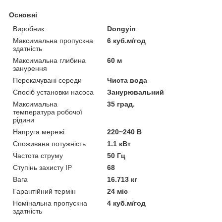
Основні
Виробник
Dongyin
Максимальна пропускна
6 куб.м/год
здатність
Максимальна глибина
60 м
занурення
Перекачувані середи
Чиста вода
Спосіб установки насоса
Занурювальний
Максимальна
35 град.
температура робочої
рідини
Напруга мережі
220~240 В
Споживана потужність
1.1 кВт
Частота струму
50 Гц
Ступінь захисту IP
68
Вага
16.713 кг
Гарантійний термін
24 міс
Номінальна пропускна
4 куб.м/год
здатність