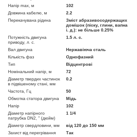
Напір max, м
102
Довжина кабелю, м
2.2
Перекачувана рідина
Зміст абразивосодержащих
домішок (піску, глини, вапна
і. д.): не більше 0.25%
Потужність двигуна
1.5 л. с.
приводу, л. с.
Вал двигуна
Нержавіюча сталь
Кількість фаз
Однофазний
Тип
Відцентрові
Номінальний напір, м
72
Діаметр твердих частинок
0.2
в підвішеному стані, мм
Частота, Гц
50
Обмотка статора двигуна
Мідь
Напір
102
Діаметр напірного
1 1/4
патрубка DN2, " (дюйм)
Діаметр свердловини, мм
від 120 до 150 мм
Захист від перегрівання
Так