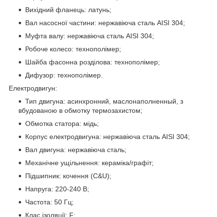
Вихідний фланець: латунь;
Вал насосної частини: нержавіюча сталь AISI 304;
Муфта валу: нержавіюча сталь AISI 304;
Робоче колесо: технополімер;
Шайба фасонна розділова: технополімер;
Дифузор: технополімер.
Електродвигун:
Тип двигуна: асинхронний, маслонаполненный, з
вбудованою в обмотку термозахистом;
Обмотка статора: мідь;
Корпус електродвигуна: нержавіюча сталь AISI 304;
Вал двигуна: нержавіюча сталь;
Механічне ущільнення: кераміка/графіт;
Підшипник: кочення (C&U);
Напруга: 220-240 В;
Частота: 50 Гц;
Клас ізоляції: F;