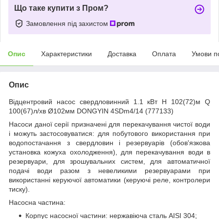
Що таке купити з Пром?
Замовлення під захистом
Опис
Характеристики
Доставка
Оплата
Умови п
Опис
Відцентровий насос свердловинний 1.1 кВт H 102(72)м Q
100(67)л/хв Ø102мм DONGYIN 4SDm4/14 (777133)
Насоси даної серії призначені для перекачування чистої води
і можуть застосовуватися: для побутового використання при
водопостачання з свердловин і резервуарів (обов'язкова
установка кожуха охолодження), для перекачування води в
резервуари, для зрошувальних систем, для автоматичної
подачі води разом з невеликими резервуарами при
використанні керуючої автоматики (керуючі реле, контролери
тиску).
Насосна частина:
Корпус насосної частини: нержавіюча сталь AISI 304;