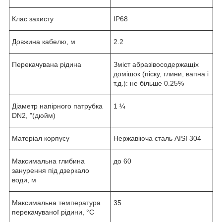
Клас захисту
IP68
Довжина кабелю, м
2.2
Перекачувана рідина
Зміст абразівосодержащіх
домішок (піску, глини, вапна і
т.д.): не більше 0.25%
Діаметр напірного патрубка
1 ¼
DN2, "(дюйм)
Матеріал корпусу
Нержавіюча сталь AISI 304
Максимальна глибина
до 60
занурення під дзеркало
води, м
Максимальна температура
35
перекачуваної рідини, °C