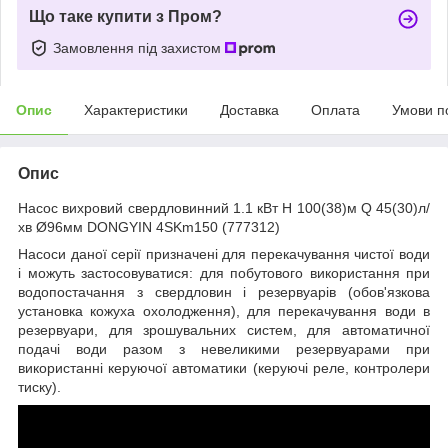
Що таке купити з Пром?
Замовлення під захистом
Опис
Характеристики
Доставка
Оплата
Умови п
Опис
Насос вихровий свердловинний 1.1 кВт H 100(38)м Q 45(30)л/
хв Ø96мм DONGYIN 4SKm150 (777312)
Насоси даної серії призначені для перекачування чистої води
і можуть застосовуватися: для побутового використання при
водопостачання з свердловин і резервуарів (обов'язкова
установка кожуха охолодження), для перекачування води в
резервуари, для зрошувальних систем, для автоматичної
подачі води разом з невеликими резервуарами при
використанні керуючої автоматики (керуючі реле, контролери
тиску).