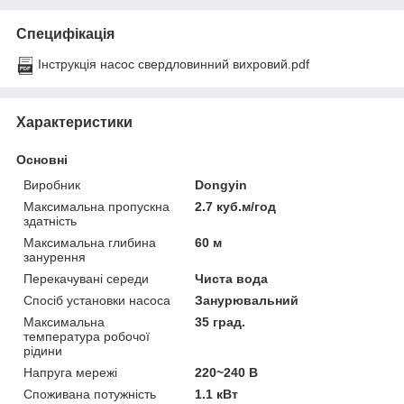
Специфікація
Інструкція насос свердловинний вихровий.pdf
Характеристики
Основні
Виробник
Dongyin
Максимальна пропускна
2.7 куб.м/год
здатність
Максимальна глибина
60 м
занурення
Перекачувані середи
Чиста вода
Спосіб установки насоса
Занурювальний
Максимальна
35 град.
температура робочої
рідини
Напруга мережі
220~240 В
Споживана потужність
1.1 кВт