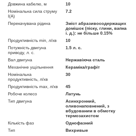
Довжина кабелю, м
10
Номінальна сила струму
7.2
I(А)
Перекачувана рідина
Зміст абразивосодержащих
домішок (піску, глини, вапна
і. д.): не більше 0.15%
Продуктивність min, л/хв
10
Потужність двигуна
1.5 л. с.
приводу, л. с.
Вал двигуна
Нержавіюча сталь
Механічне ущільнення
Кераміка/графіт
Номінальна
30
продуктивність, л/хв
Продуктивність max, л/хв
45
Робоче колесо
Латунь
Тип двигуна
Асинхронний,
оливонаповнений, з
вбудованим в обмотку
термозахистом
Кількість фаз
Однофазний
Тип
Вихривые