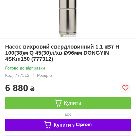
Насос вихровий свердловинний 1.1 кВт H
100(38)м Q 45(30)л/хв Ø96мм DONGYIN
4SKm150 (777312)
Готово до відправки
Код: 777312
Роздріб
6 880
₴
Купити
або
Купити з