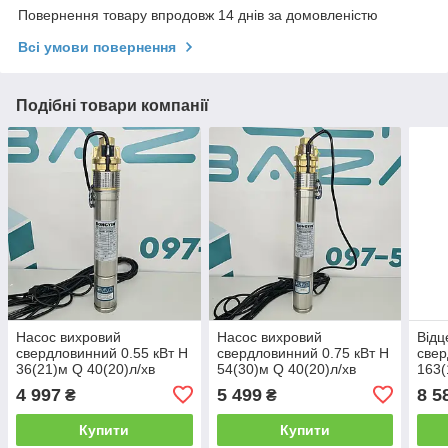
Повернення товару впродовж 14 днів за домовленістю
Всі умови повернення
Подібні товари компанії
Насос вихровий
Насос вихровий
Відц
свердловинний 0.55 кВт H
свердловинний 0.75 кВт H
свер
36(21)м Q 40(20)л/хв
54(30)м Q 40(20)л/хв
163(
Ø75мм DONGYIN 3SKm75
Ø75мм DONGYIN
Ø80
4 997
5 499
8 5
₴
₴
(777301)
3SKm100 (777302)
3SDm
Купити
Купити