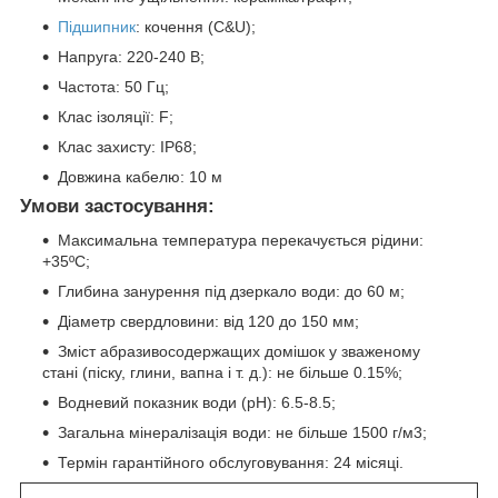
Підшипник
: кочення (C&U);
Напруга: 220-240 В;
Частота: 50 Гц;
Клас ізоляції: F;
Клас захисту: IP68;
Довжина кабелю: 10 м
Умови застосування:
Максимальна температура перекачується рідини:
+35ºС;
Глибина занурення під дзеркало води: до 60 м;
Діаметр свердловини: від 120 до 150 мм;
Зміст абразивосодержащих домішок у зваженому
стані (піску, глини, вапна і т. д.): не більше 0.15%;
Водневий показник води (рН): 6.5-8.5;
Загальна мінералізація води: не більше 1500 г/м3;
Термін гарантійного обслуговування: 24 місяці.