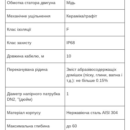
Обмотка статора двигуна
Мідь
Механічне ущільнення
Кераміка/графіт
Клас ізоляції
F
Клас захисту
IP68
Довжина кабелю, м
10
Перекачувана рідина
Зміст абразівосодержащіх
домішок (піску, глини, вапна і
т.д.): не більше 0.15%
Діаметр напірного патрубка
1
DN2, "(дюйм)
Матеріал корпусу
Нержавіюча сталь AISI 304
Максимальна глибина
до 60