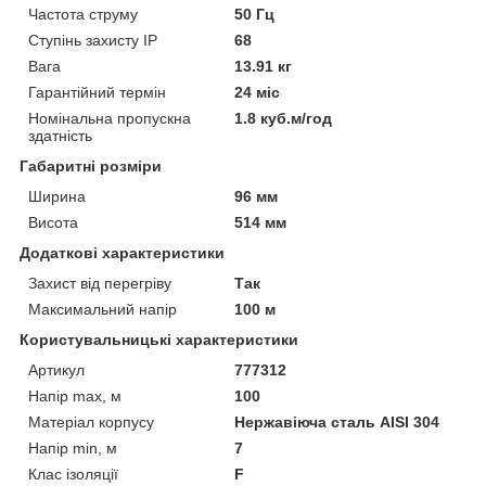
Частота струму
50 Гц
Ступінь захисту IP
68
Вага
13.91 кг
Гарантійний термін
24 міс
Номінальна пропускна
1.8 куб.м/год
здатність
Габаритні розміри
Ширина
96 мм
Висота
514 мм
Додаткові характеристики
Захист від перегріву
Так
Максимальний напір
100 м
Користувальницькі характеристики
Артикул
777312
Напір max, м
100
Матеріал корпусу
Нержавіюча сталь AISI 304
Напір min, м
7
Клас ізоляції
F