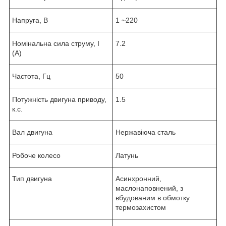
Напруга, В
1 ~220
Номінальна сила струму, I
7.2
(А)
Частота, Гц
50
Потужність двигуна приводу,
1.5
к.с.
Вал двигуна
Нержавіюча сталь
Робоче колесо
Латунь
Тип двигуна
Асинхронний,
маслонаповнений, з
вбудованим в обмотку
термозахистом