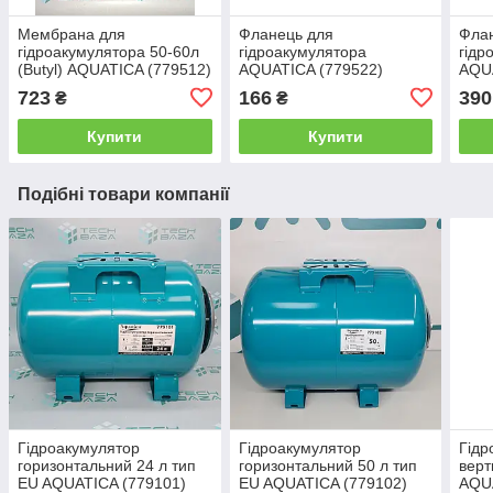
Мембрана для
Фланець для
Фла
гідроакумулятора 50-60л
гідроакумулятора
гідр
(Butyl) AQUATICA (779512)
AQUATICA (779522)
AQU
723
166
390
₴
₴
Купити
Купити
Подібні товари компанії
Гідроакумулятор
Гідроакумулятор
Гідр
горизонтальний 24 л тип
горизонтальний 50 л тип
верт
EU AQUATICA (779101)
EU AQUATICA (779102)
AQUA