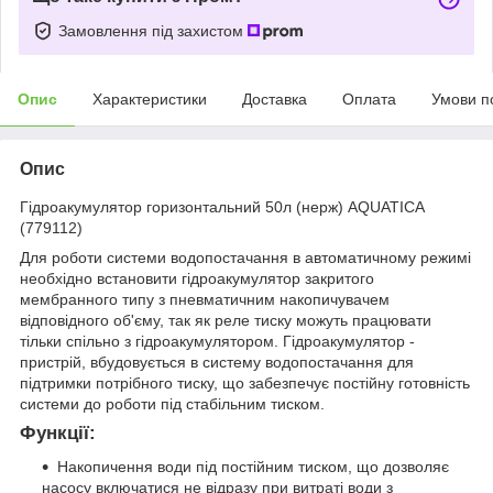
Замовлення під захистом
Опис
Характеристики
Доставка
Оплата
Умови п
Опис
Гідроакумулятор горизонтальний 50л (нерж) AQUATICA
(779112)
Для роботи системи водопостачання в автоматичному режимі
необхідно встановити гідроакумулятор закритого
мембранного типу з пневматичним накопичувачем
відповідного об'єму, так як реле тиску можуть працювати
тільки спільно з гідроакумулятором. Гідроакумулятор -
пристрій, вбудовується в систему водопостачання для
підтримки потрібного тиску, що забезпечує постійну готовність
системи до роботи під стабільним тиском.
Функції:
Накопичення води під постійним тиском, що дозволяє
насосу включатися не відразу при витраті води з