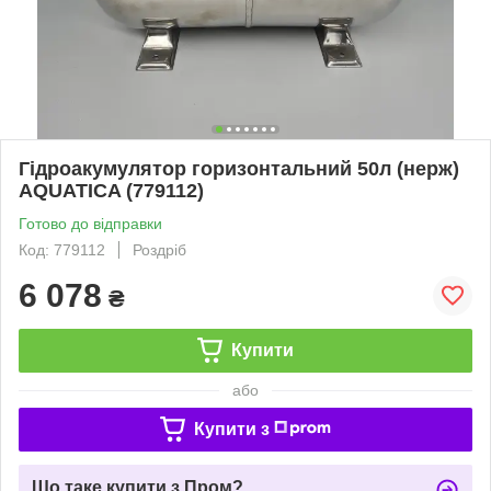
Гідроакумулятор горизонтальний 50л (нерж)
AQUATICA (779112)
Готово до відправки
Код: 779112
Роздріб
6 078
₴
Купити
або
Купити з
Що таке купити з Пром?