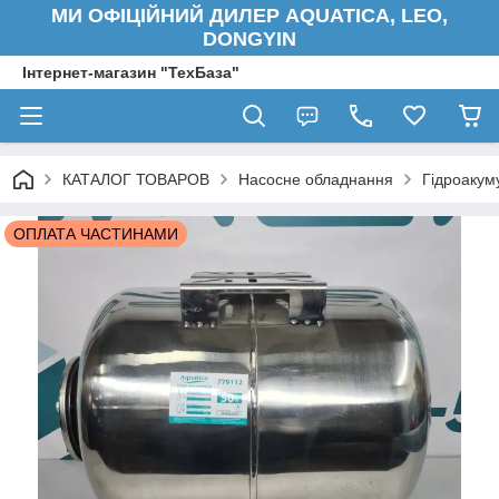
МИ ОФІЦІЙНИЙ ДИЛЕР AQUATICA, LEO,
DONGYIN
Інтернет-магазин "ТехБаза"
КАТАЛОГ ТОВАРОВ
Насосне обладнання
Гідроакум
ОПЛАТА ЧАСТИНАМИ