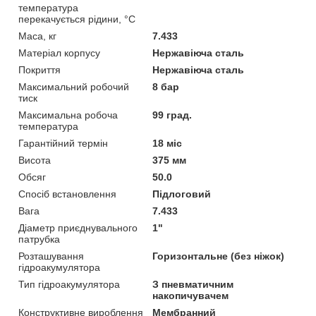
температура
перекачується рідини, °C
Маса, кг
7.433
Матеріал корпусу
Нержавіюча сталь
Покриття
Нержавіюча сталь
Максимальний робочий
8 бар
тиск
Максимальна робоча
99 град.
температура
Гарантійний термін
18 міс
Висота
375 мм
Обсяг
50.0
Спосіб встановлення
Підлоговий
Вага
7.433
Діаметр приєднувального
1"
патрубка
Розташування
Горизонтальне (без ніжок)
гідроакумулятора
Тип гідроакумулятора
З пневматичним
накопичувачем
Конструктивне вироблення
Мембранний