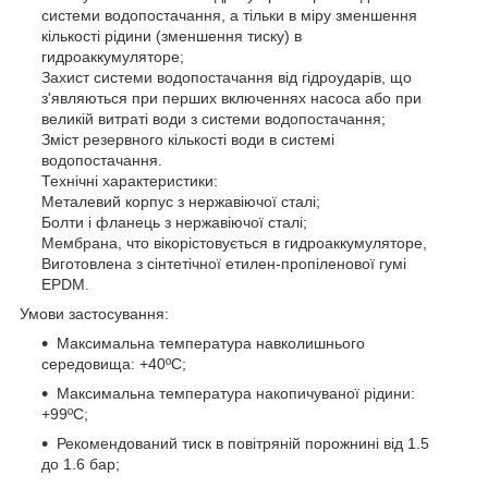
системи водопостачання, а тільки в міру зменшення
кількості рідини (зменшення тиску) в
гидроаккумуляторе;
Захист системи водопостачання від гідроударів, що
з'являються при перших включеннях насоса або при
великій витраті води з системи водопостачання;
Зміст резервного кількості води в системі
водопостачання.
Технічні характеристики:
Металевий корпус з нержавіючої сталі;
Болти і фланець з нержавіючої сталі;
Мембрана, что вікорістовується в гидроаккумуляторе,
Виготовлена з сінтетічної етилен-пропіленової гумі
EPDM.
Умови застосування:
Максимальна температура навколишнього
середовища: +40ºС;
Максимальна температура накопичуваної рідини:
+99ºС;
Рекомендований тиск в повітряній порожнині від 1.5
до 1.6 бар;