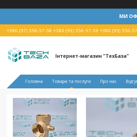
МИ ОФ
+380 (97) 556-57-58
+380 (93) 556-57-59
+380 (95) 556-5
Інтернет-магазин "ТехБаза"
Головна
Товари та послуги
Про нас
Відгу