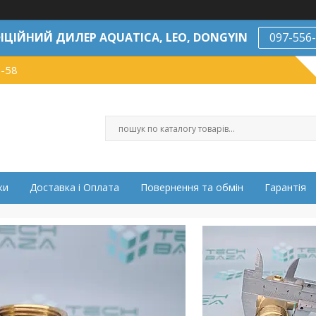
ІЦІЙНИЙ ДИЛЕР AQUATICA, LEO, DONGYIN
097-556
7-58
ки
Доставка і Оплата
Повернення та обмін
Гарантія