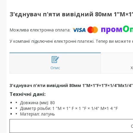
З'єднувач п'яти вивідний 80мм 1”М×1”
У компанії підключені електронні платежі. Тепер ви можете
Опис
Х
З'єднувач п'яти вивідний 80мм 1”М×1”F×1”F×1/4”Mx1/4”
Технічні дані:
Довжина (мм): 80
Діаметр різьби: 1 "М × 1" F × 1 "F × 1/4" M×1 4 "F
Матеріал: латунь