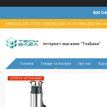
МИ ОФ
+380 (97) 556-57-58
+380 (93) 556-57-59
+380 (95) 556-5
Інтернет-магазин "ТехБаза"
Головна
Товари та послуги
Про нас
Відгу
ОПЛАТА ЧАСТИНАМИ