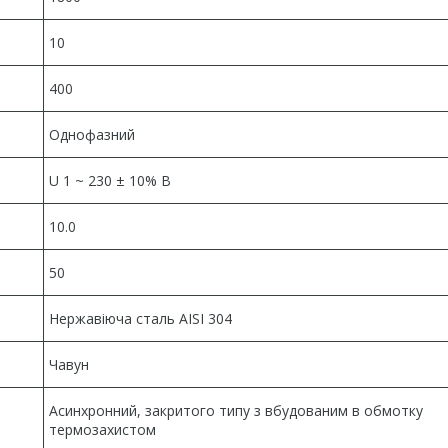
10
400
Однофазний
U 1 ~ 230 ± 10% В
10.0
50
Нержавіюча сталь AISI 304
Чавун
Асинхронний, закритого типу з вбудованим в обмотку
термозахистом