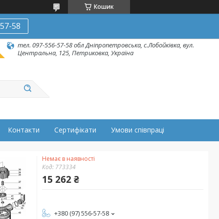
Кошик
-57-58
тел. 097-556-57-58 обл Дніпропетровська, с.Лобойківка, вул.
Центральна, 125, Петриковка, Україна
Контакти
Сертифікати
Умови співпраці
Немає в наявності
Код:
773334
15 262 ₴
+380 (97) 556-57-58