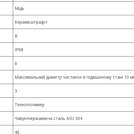
Мідь
Кераміка/графіт
В
IP68
6
Максимальний діаметр частинок в підвішеному стані 10 м
3
Технополимер
Чавун/нержавіюча сталь AISI 304
40