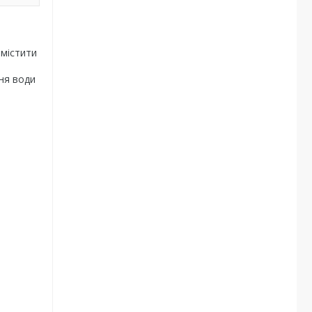
 містити
ння води