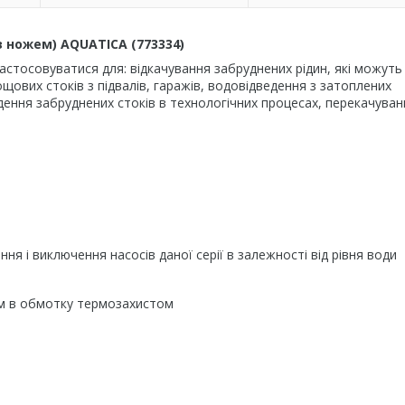
з ножем) AQUATICA (773334)
астосовуватися для: відкачування забруднених рідин, які можуть
ових стоків з підвалів, гаражів, водовідведення з затоплених
едення забруднених стоків в технологічних процесах, перекачува
 і виключення насосів даної серії в залежності від рівня води
им в обмотку термозахистом