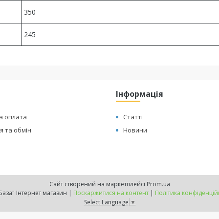
350
245
Інформація
а оплата
Статті
 та обмін
Новини
Сайт створений на маркетплейсі
Prom.ua
"ТехБаза" Інтернет магазин |
Поскаржитися на контент
|
Політика конфіденцій
Select Language
▼