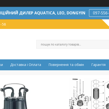
ІЦІЙНИЙ ДИЛЕР AQUATICA, LEO, DONGYIN
097-556
7-58
ки
Доставка і Оплата
Повернення та обмін
Гарантія