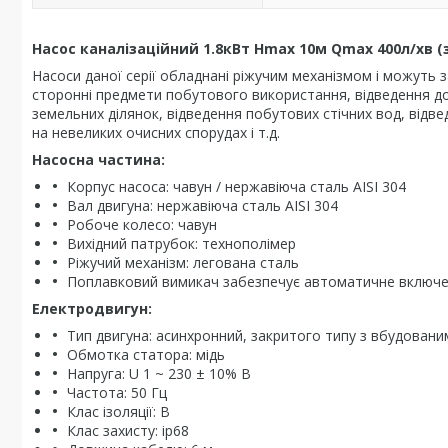
Насос каналізаційний 1.8кВт Hmax 10м Qmax 400л/хв (
Насоси даної серії обладнані ріжучим механізмом і можуть з
сторонні предмети побутового використання, відведення дощ
земельних ділянок, відведення побутових стічних вод, відв
на невеликих очисних спорудах і т.д.
Насосна частина:
Корпус насоса: чавун / нержавіюча сталь AISI 304
Вал двигуна: нержавіюча сталь AISI 304
Робоче колесо: чавун
Вихідний патрубок: технополімер
Ріжучий механізм: легована сталь
Поплавковий вимикач забезпечує автоматичне включення
Електродвигун:
Тип двигуна: асинхронний, закритого типу з вбудован
Обмотка статора: мідь
Напруга: U 1 ~ 230 ± 10% В
Частота: 50 Гц
Клас ізоляції: В
Клас захисту: ip68