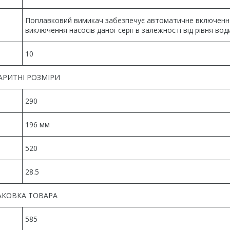
Поплавковий вимикач забезпечує автоматичне включення
виключення насосів даної серії в залежності від рівня вод
10
АРИТНІ РОЗМІРИ
290
196 мм
520
28.5
АКОВКА ТОВАРА
585