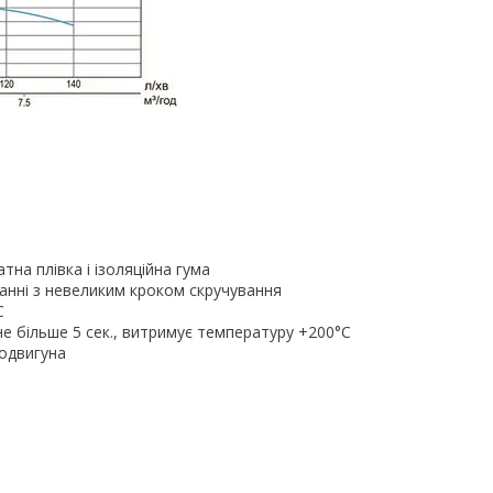
на плівка і ізоляційна гума
нанні з невеликим кроком скручування
C
не більше 5 сек., витримує температуру +200°C
родвигуна