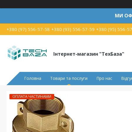
МИ ОФ
+380 (97) 556-57-58
+380 (93) 556-57-59
+380 (95) 556-5
Інтернет-магазин "ТехБаза"
Головна
Товари та послуги
Про нас
Відгу
ОПЛАТА ЧАСТИНАМИ