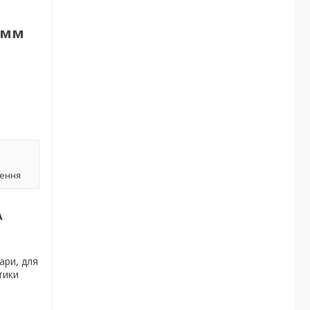
02мм
лення
A
ари, для
тики