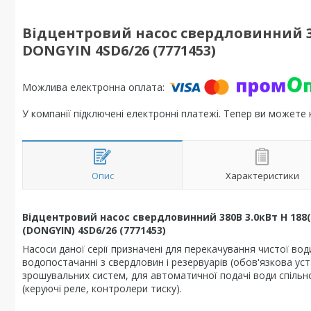
Відцентровий насос свердловинний 380
DONGYIN 4SD6/26 (7771453)
У компанії підключені електронні платежі. Тепер ви можете
Опис
Характеристики
Відцентровий насос свердловинний 380В 3.0кВт H 188(
(DONGYIN) 4SD6/26 (7771453)
Насоси даної серії призначені для перекачування чистої во
водопостачанні з свердловин і резервуарів (обов'язкова ус
зрошувальних систем, для автоматичної подачі води спільн
(керуючі реле, контролери тиску).