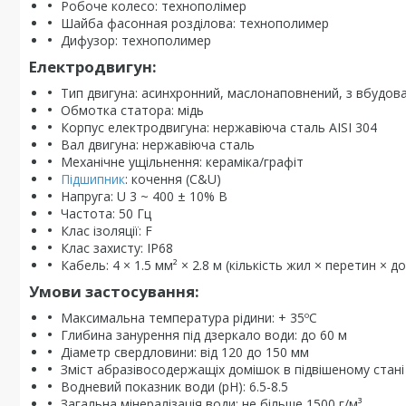
Робоче колесо: технополімер
Шайба фасонная розділова: технополимер
Дифузор: технополимер
Електродвигун:
Тип двигуна: асинхронний, маслонаповнений, з вбудо
Обмотка статора: мідь
Корпус електродвигуна: нержавіюча сталь AISI 304
Вал двигуна: нержавіюча сталь
Механічне ущільнення: кераміка/графіт
Підшипник
: кочення (C&U)
Напруга: U 3 ~ 400 ± 10% В
Частота: 50 Гц
Клас ізоляції: F
Клас захисту: IP68
Кабель: 4 × 1.5 мм² × 2.8 м (кількість жил × перетин × 
Умови застосування:
Максимальна температура рідини: + 35ºС
Глибина занурення під дзеркало води: до 60 м
Діаметр свердловини: від 120 до 150 мм
Зміст абразівосодержащіх домішок в підвішеному стані (п
Водневий показник води (рН): 6.5-8.5
Загальна мінералізація води: не більше 1500 г/м³