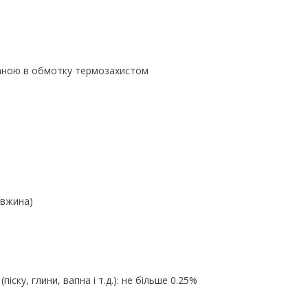
ваною в обмотку термозахистом
довжина)
іску, глини, вапна і т.д.): не більше 0.25%