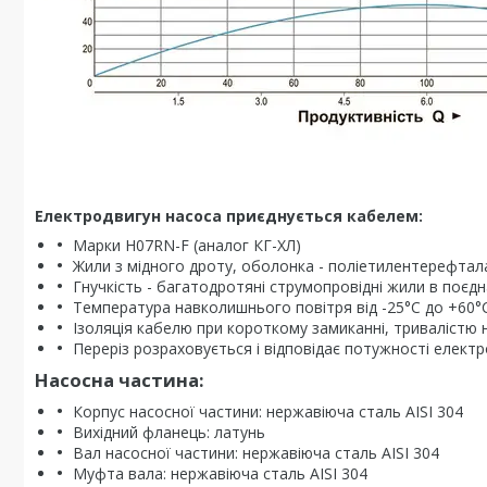
Електродвигун насоса приєднується кабелем:
Марки H07RN-F (аналог КГ-ХЛ)
Жили з мідного дроту, оболонка - поліетилентерефталат
Гнучкість - багатодротяні струмопровідні жили в поєд
Температура навколишнього повітря від -25°C до +60°
Ізоляція кабелю при короткому замиканні, тривалістю 
Переріз розраховується і відповідає потужності елект
Насосна частина:
Корпус насосної частини: нержавіюча сталь AISI 304
Вихідний фланець: латунь
Вал насосної частини: нержавіюча сталь AISI 304
Муфта вала: нержавіюча сталь AISI 304