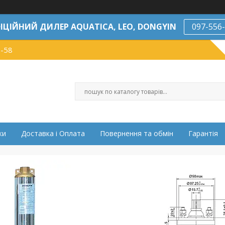
ІЦІЙНИЙ ДИЛЕР AQUATICA, LEO, DONGYIN
097-556
7-58
ки
Доставка і Оплата
Повернення та обмін
Гарантія