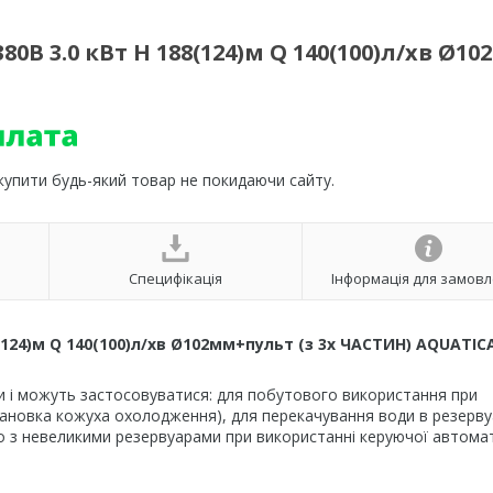
В 3.0 кВт H 188(124)м Q 140(100)л/хв Ø1
 купити будь-який товар не покидаючи сайту.
Специфікація
Інформація для замов
124)м Q 140(100)л/хв Ø102мм+пульт (з 3х ЧАСТИН) AQUATIC
ди і можуть застосовуватися: для побутового використання при
тановка кожуха охолодження), для перекачування води в резерву
о з невеликими резервуарами при використанні керуючої автома