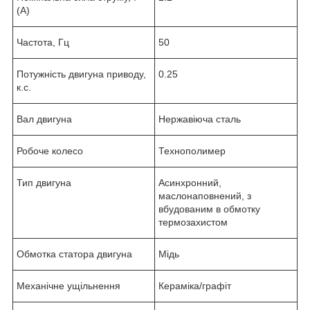
(А)
Частота, Гц
50
Потужність двигуна приводу,
0.25
к.с.
Вал двигуна
Нержавіюча сталь
Робоче колесо
Технополимер
Тип двигуна
Асинхронний,
маслонаповнений, з
вбудованим в обмотку
термозахистом
Обмотка статора двигуна
Мідь
Механічне ущільнення
Кераміка/графіт