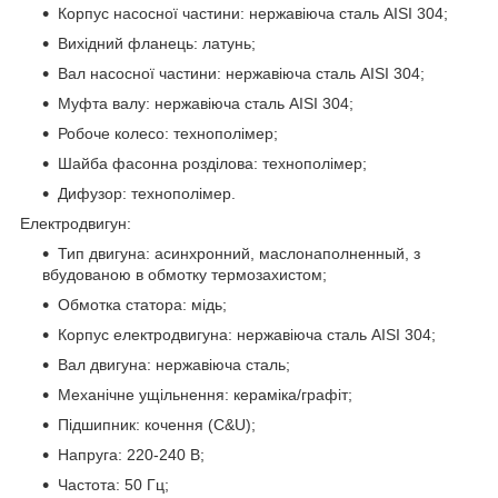
Корпус насосної частини: нержавіюча сталь AISI 304;
Вихідний фланець: латунь;
Вал насосної частини: нержавіюча сталь AISI 304;
Муфта валу: нержавіюча сталь AISI 304;
Робоче колесо: технополімер;
Шайба фасонна розділова: технополімер;
Дифузор: технополімер.
Електродвигун:
Тип двигуна: асинхронний, маслонаполненный, з
вбудованою в обмотку термозахистом;
Обмотка статора: мідь;
Корпус електродвигуна: нержавіюча сталь AISI 304;
Вал двигуна: нержавіюча сталь;
Механічне ущільнення: кераміка/графіт;
Підшипник: кочення (C&U);
Напруга: 220-240 В;
Частота: 50 Гц;