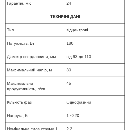
Гарантія, міс
24
ТЕХНІЧНІ ДАНІ
Тип
відцентрові
Потужність, Вт
180
Діаметр свердловини, мм
від 93 до 110
Максимальний напір, м
30
Максимальна
45
продуктивність, л/хв
Кількість фаз
Однофазний
Напруга, В
1 ~220
Номінальна сила струму, I
2.2