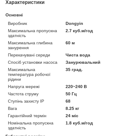
Характеристики
Основні
Виробник
Dongyin
Максимальна пропускна
2.7 куб.м/год
здатність
Максимальна глибина
60 м
занурення
Перекачувані середи
Чиста вода
Спосіб установки насоса
Занурювальний
Максимальна
35 град.
температура робочої
рідини
Напруга мережі
220~240 В
Частота струму
50 Гц
Ступінь захисту IP
68
Вага
8.25 кг
Гарантійний термін
24 міс
Номінальна пропускна
1.8 куб.м/год
здатність