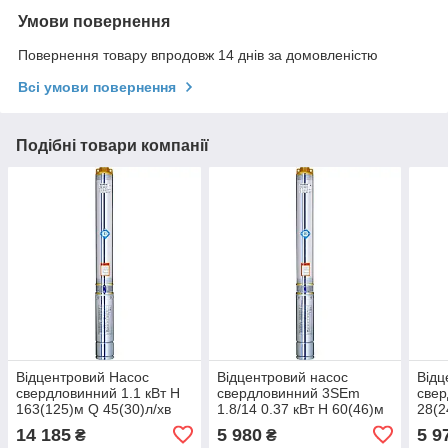
Умови повернення
Повернення товару впродовж 14 днів за домовленістю
Всі умови повернення
Подібні товари компанії
Відцентровий Насос
Відцентровий насос
Відц
свердловинний 1.1 кВт H
свердловинний 3SEm
свер
163(125)м Q 45(30)л/хв
1.8/14 0.37 кВт H 60(46)м
28(2
Ø80мм 70м кабелю
Q 45(30)л/хв Ø80мм
Ø102
14 185
5 980
5 9
₴
₴
DONGYIN 3SEm1,8/38
кабель 35м DONGYIN
DON