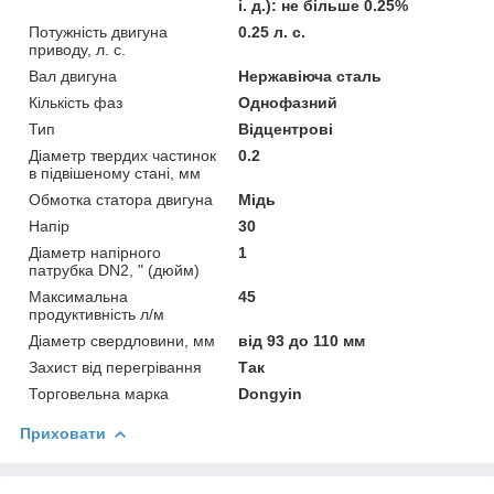
і. д.): не більше 0.25%
Потужність двигуна
0.25 л. с.
приводу, л. с.
Вал двигуна
Нержавіюча сталь
Кількість фаз
Однофазний
Тип
Відцентрові
Діаметр твердих частинок
0.2
в підвішеному стані, мм
Обмотка статора двигуна
Мідь
Напір
30
Діаметр напірного
1
патрубка DN2, " (дюйм)
Максимальна
45
продуктивність л/м
Діаметр свердловини, мм
від 93 до 110 мм
Захист від перегрівання
Так
Торговельна марка
Dongyin
Приховати