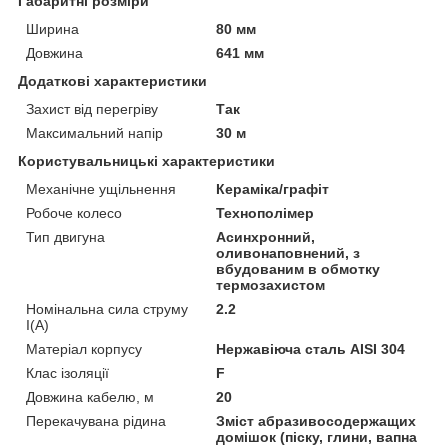
Габаритні розміри
Ширина
80 мм
Довжина
641 мм
Додаткові характеристики
Захист від перегріву
Так
Максимальний напір
30 м
Користувальницькі характеристики
Механічне ущільнення
Кераміка/графіт
Робоче колесо
Технополімер
Тип двигуна
Асинхронний,
оливонаповнений, з
вбудованим в обмотку
термозахистом
Номінальна сила струму
2.2
I(А)
Матеріал корпусу
Нержавіюча сталь AISI 304
Клас ізоляції
F
Довжина кабелю, м
20
Перекачувана рідина
Зміст абразивосодержащих
домішок (піску, глини, вапна