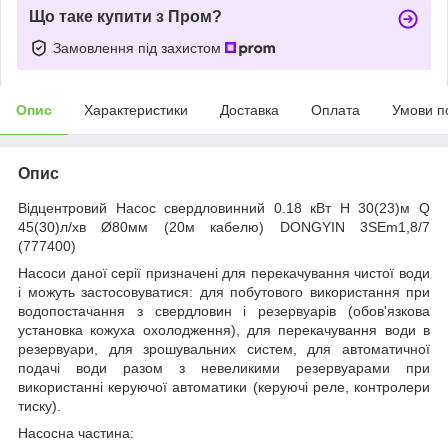
Що таке купити з Пром?
Замовлення під захистом
Опис
Характеристики
Доставка
Оплата
Умови п
Опис
Відцентровий Насос свердловинний 0.18 кВт H 30(23)м Q
45(30)л/хв Ø80мм (20м кабелю) DONGYIN 3SEm1,8/7
(777400)
Насоси даної серії призначені для перекачування чистої води
і можуть застосовуватися: для побутового використання при
водопостачання з свердловин і резервуарів (обов'язкова
установка кожуха охолодження), для перекачування води в
резервуари, для зрошувальних систем, для автоматичної
подачі води разом з невеликими резервуарами при
використанні керуючої автоматики (керуючі реле, контролери
тиску).
Насосна частина: