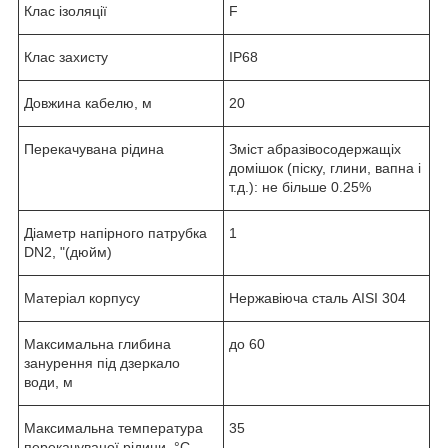
Клас ізоляції
F
Клас захисту
IP68
Довжина кабелю, м
20
Перекачувана рідина
Зміст абразівосодержащіх
домішок (піску, глини, вапна і
т.д.): не більше 0.25%
Діаметр напірного патрубка
1
DN2, "(дюйм)
Матеріал корпусу
Нержавіюча сталь AISI 304
Максимальна глибина
до 60
занурення під дзеркало
води, м
Максимальна температура
35
перекачуваної рідини, °C