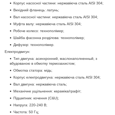
Корпус насосної частини: нержавіюча сталь AISI 304;
Вихідний фланець: латунь;
Вал насосної частини: нержавіюча сталь AISI 304;
Муфта валу: нержавіюча сталь AISI 304;
Робоче колесо: технополімер;
Шайба фасонна розділова: технополімер;
Дифузор: технополімер.
Електродвигун:
Тип двигуна: асинхронний, маслонаполненный, з
вбудованою в обмотку термозахистом;
Обмотка статора: мідь;
Корпус електродвигуна: нержавіюча сталь AISI 304;
Вал двигуна: нержавіюча сталь;
Механічне ущільнення: кераміка/графіт;
Підшипник: кочення (C&U);
Напруга: 220-240 В;
Частота: 50 Гц;