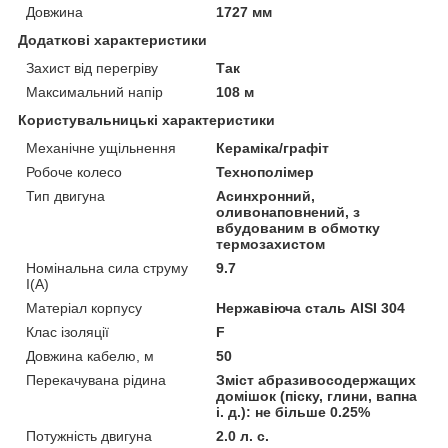
Довжина
1727 мм
Додаткові характеристики
Захист від перегріву
Так
Максимальний напір
108 м
Користувальницькі характеристики
Механічне ущільнення
Кераміка/графіт
Робоче колесо
Технополімер
Тип двигуна
Асинхронний,
оливонаповнений, з
вбудованим в обмотку
термозахистом
Номінальна сила струму
9.7
I(А)
Матеріал корпусу
Нержавіюча сталь AISI 304
Клас ізоляції
F
Довжина кабелю, м
50
Перекачувана рідина
Зміст абразивосодержащих
домішок (піску, глини, вапна
і. д.): не більше 0.25%
Потужність двигуна
2.0 л. с.