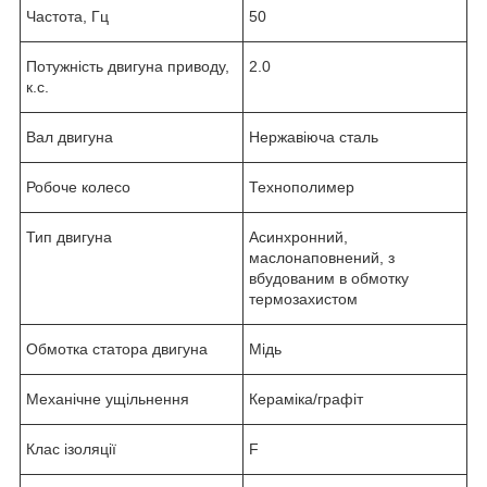
Частота, Гц
50
Потужність двигуна приводу,
2.0
к.с.
Вал двигуна
Нержавіюча сталь
Робоче колесо
Технополимер
Тип двигуна
Асинхронний,
маслонаповнений, з
вбудованим в обмотку
термозахистом
Обмотка статора двигуна
Мідь
Механічне ущільнення
Кераміка/графіт
Клас ізоляції
F