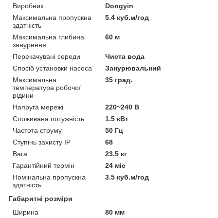
Виробник
Dongyin
Максимальна пропускна
5.4 куб.м/год
здатність
Максимальна глибина
60 м
занурення
Перекачувані середи
Чиста вода
Спосіб установки насоса
Занурювальний
Максимальна
35 град.
температура робочої
рідини
Напруга мережі
220~240 В
Споживана потужність
1.5 кВт
Частота струму
50 Гц
Ступінь захисту IP
68
Вага
23.5 кг
Гарантійний термін
24 міс
Номінальна пропускна
3.5 куб.м/год
здатність
Габаритні розміри
Ширина
80 мм