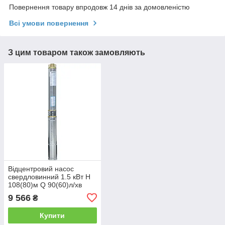
Повернення товару впродовж 14 днів за домовленістю
Всі умови повернення
З цим товаром також замовляють
Відцентровий насос
свердловинний 1.5 кВт H
108(80)м Q 90(60)л/хв
Ø80мм DONGYIN
9 566
₴
3SDm3.5/28 (777095)
Купити