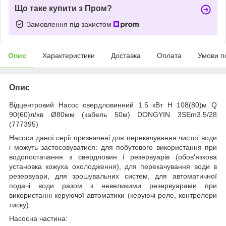
Що таке купити з Пром?
Замовлення під захистом
Опис
Характеристики
Доставка
Оплата
Умови п
Опис
Відцентровий Насос свердловинний 1.5 кВт H 108(80)м Q
90(60)л/хв Ø80мм (кабель 50м) DONGYIN 3SEm3.5/28
(777395)
Насоси даної серії призначені для перекачування чистої води
і можуть застосовуватися: для побутового використання при
водопостачання з свердловин і резервуарів (обов'язкова
установка кожуха охолодження), для перекачування води в
резервуари, для зрошувальних систем, для автоматичної
подачі води разом з невеликими резервуарами при
використанні керуючої автоматики (керуючі реле, контролери
тиску).
Насосна частина: