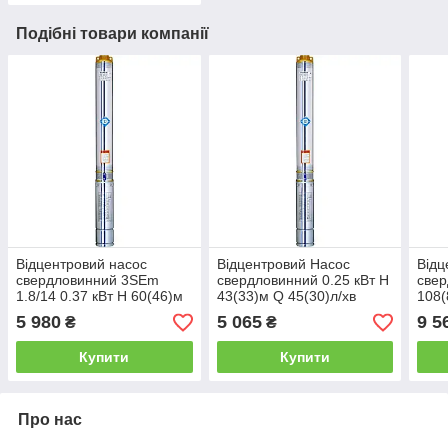
Подібні товари компанії
Відцентровий насос
Відцентровий Насос
Відц
свердловинний 3SEm
свердловинний 0.25 кВт H
свер
1.8/14 0.37 кВт H 60(46)м
43(33)м Q 45(30)л/хв
108(
Q 45(30)л/хв Ø80мм
Ø80мм 25м кабелю
Ø80
5 980
5 065
9 5
₴
₴
кабель 35м DONGYIN
DONGYIN 3SEm1,8/10
3SDm
3SEm1,8/14 (777402)
(777401)
Купити
Купити
Про нас