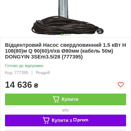
Відцентровий Насос свердловинний 1.5 кВт H
108(80)м Q 90(60)л/хв Ø80мм (кабель 50м)
DONGYIN 3SEm3.5/28 (777395)
Готово до відправки
Код: 777395
Роздріб
14 636
₴
Купити
або
Купити з