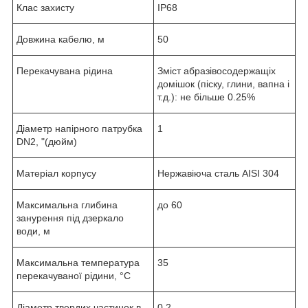
Клас захисту
IP68
Довжина кабелю, м
50
Перекачувана рідина
Зміст абразівосодержащіх
домішок (піску, глини, вапна і
т.д.): не більше 0.25%
Діаметр напірного патрубка
1
DN2, "(дюйм)
Матеріал корпусу
Нержавіюча сталь AISI 304
Максимальна глибина
до 60
занурення під дзеркало
води, м
Максимальна температура
35
перекачуваної рідини, °C
Діаметр твердих частинок в
0.2