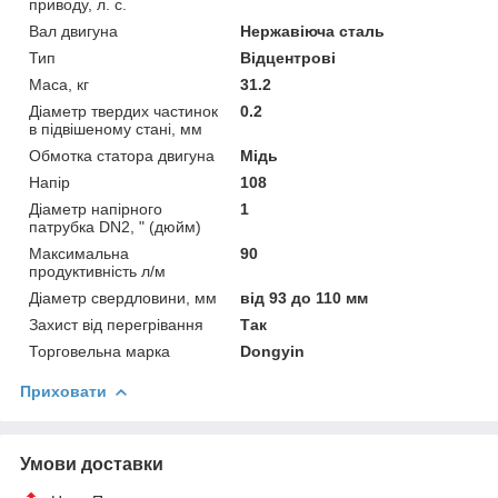
приводу, л. с.
Вал двигуна
Нержавіюча сталь
Тип
Відцентрові
Маса, кг
31.2
Діаметр твердих частинок
0.2
в підвішеному стані, мм
Обмотка статора двигуна
Мідь
Напір
108
Діаметр напірного
1
патрубка DN2, " (дюйм)
Максимальна
90
продуктивність л/м
Діаметр свердловини, мм
від 93 до 110 мм
Захист від перегрівання
Так
Торговельна марка
Dongyin
Приховати
Умови доставки