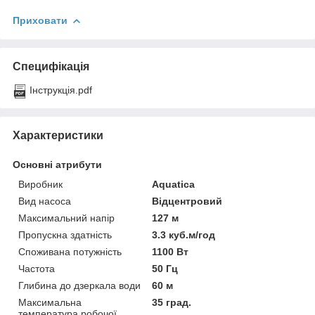
Приховати
Специфікація
Інструкція.pdf
Характеристики
Основні атрибути
Виробник
Aquatica
Вид насоса
Відцентровий
Максимальний напір
127 м
Пропускна здатність
3.3 куб.м/год
Споживана потужність
1100 Вт
Частота
50 Гц
Глибина до дзеркала води
60 м
Максимальна
35 град.
температура робочої