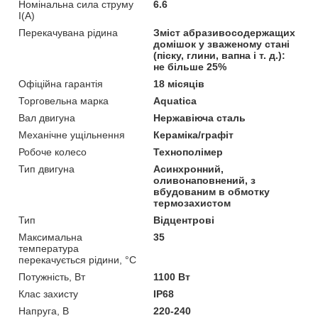
Номінальна сила струму
6.6
I(А)
Перекачувана рідина
Зміст абразивосодержащих
домішок у зваженому стані
(піску, глини, вапна і т. д.):
не більше 25%
Офіційна гарантія
18 місяців
Торговельна марка
Aquatica
Вал двигуна
Нержавіюча сталь
Механічне ущільнення
Кераміка/графіт
Робоче колесо
Технополімер
Тип двигуна
Асинхронний,
оливонаповнений, з
вбудованим в обмотку
термозахистом
Тип
Відцентрові
Максимальна
35
температура
перекачується рідини, °C
Потужність, Вт
1100 Вт
Клас захисту
IP68
Напруга, В
220-240