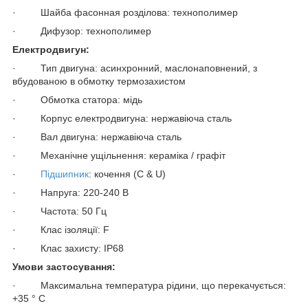
· Шайба фасонная розділова: технополимер
· Дифузор: технополимер
Електродвигун:
· Тип двигуна: асинхронний, маслонаповнений, з
вбудованою в обмотку термозахистом
· Обмотка статора: мідь
· Корпус електродвигуна: нержавіюча сталь
· Вал двигуна: нержавіюча сталь
· Механічне ущільнення: кераміка / графіт
·
Підшипник
: кочення (C & U)
· Напруга: 220-240 В
· Частота: 50 Гц
· Клас ізоляції: F
· Клас захисту: IP68
Умови застосування:
· Максимальна температура рідини, що перекачується:
+35 ° C