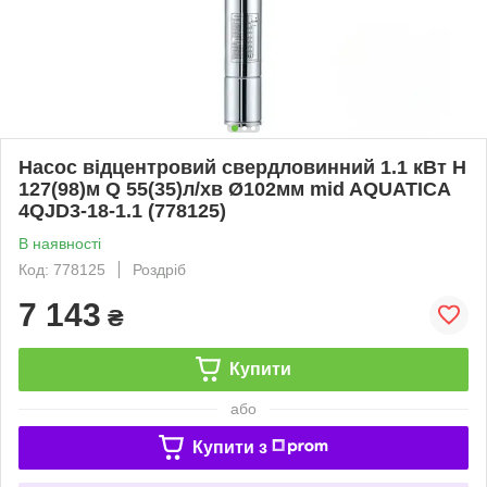
Насос відцентровий свердловинний 1.1 кВт H
127(98)м Q 55(35)л/хв Ø102мм mid AQUATICA
4QJD3-18-1.1 (778125)
В наявності
Код: 778125
Роздріб
7 143
₴
Купити
або
Купити з