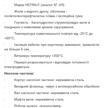
· Марки H07RN-F (аналог КГ-ХЛ)
· Жили з мідного дроту, оболонка -
поліетилентерефталатна плівка і ізоляційна гума;
· Гнучкість - багатодротяні струмопровідні жили в
поєднанні з невеликим кроком скручування;
· Температура навколишнього повітря від -25°C до
+60°C;
· Ізоляція кабелю при короткому замиканні, тривалістю
не більше 5 сек.,
· Витримує температуру +200°C
· Переріз розраховується і відповідає потужності
електродвигуна.
Насосна частина:
· Корпус насосної частини: нержавіюча сталь
· Вихідний фланець: чавун з антикорозійною обробкою
· Вал насосної частини: нержавіюча сталь
· Муфта вала: нержавіюча сталь
· Робоче колесо: технополімер