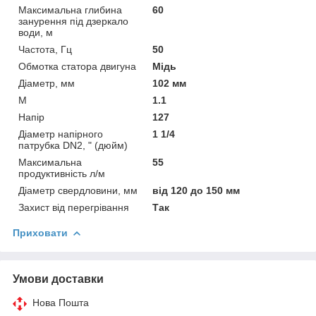
Максимальна глибина
60
занурення під дзеркало
води, м
Частота, Гц
50
Обмотка статора двигуна
Мідь
Діаметр, мм
102 мм
М
1.1
Напір
127
Діаметр напірного
1 1/4
патрубка DN2, " (дюйм)
Максимальна
55
продуктивність л/м
Діаметр свердловини, мм
від 120 до 150 мм
Захист від перегрівання
Так
Приховати
Умови доставки
Нова Пошта