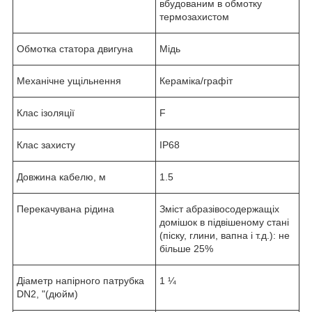
вбудованим в обмотку
термозахистом
Обмотка статора двигуна
Мідь
Механічне ущільнення
Кераміка/графіт
Клас ізоляції
F
Клас захисту
IP68
Довжина кабелю, м
1.5
Перекачувана рідина
Зміст абразівосодержащіх
домішок в підвішеному стані
(піску, глини, вапна і т.д.): не
більше 25%
Діаметр напірного патрубка
1 ¼
DN2, "(дюйм)