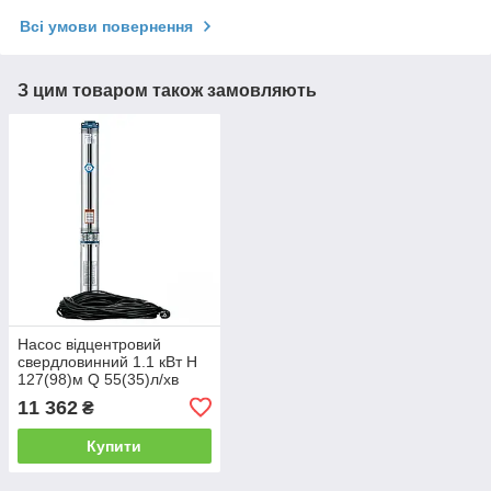
Всі умови повернення
З цим товаром також замовляють
Насос відцентровий
свердловинний 1.1 кВт H
127(98)м Q 55(35)л/хв
Ø102мм 60м кабелю mid
11 362
₴
AQUATICA 4QJED3-18-1.1
(778445)
Купити