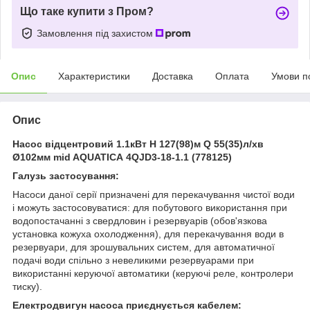
Що таке купити з Пром?
Замовлення під захистом
Опис
Характеристики
Доставка
Оплата
Умови п
Опис
Насос відцентровий 1.1кВт H 127(98)м Q 55(35)л/хв
Ø102мм mid AQUATICA 4QJD3-18-1.1 (778125)
Галузь застосування:
Насоси даної серії призначені для перекачування чистої води
і можуть застосовуватися: для побутового використання при
водопостачанні з свердловин і резервуарів (обов'язкова
установка кожуха охолодження), для перекачування води в
резервуари, для зрошувальних систем, для автоматичної
подачі води спільно з невеликими резервуарами при
використанні керуючої автоматики (керуючі реле, контролери
тиску).
Електродвигун насоса приєднується кабелем: