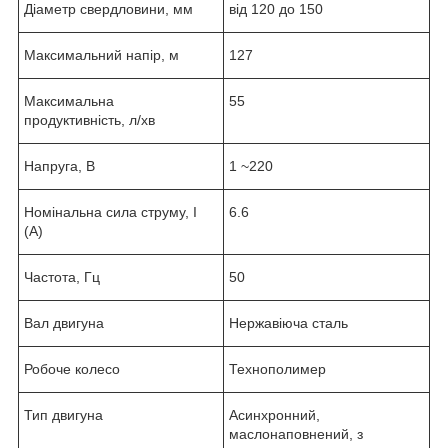
Діаметр свердловини, мм
від 120 до 150
Максимальний напір, м
127
Максимальна
55
продуктивність, л/хв
Напруга, В
1 ~220
Номінальна сила струму, I
6.6
(А)
Частота, Гц
50
Вал двигуна
Нержавіюча сталь
Робоче колесо
Технополимер
Тип двигуна
Асинхронний,
маслонаповнений, з