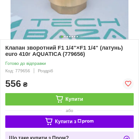
Клапан зворотний F1 1/4"×F1 1/4" (латунь)
euro 410г AQUATICA (779656)
Готово до відправки
Код: 779656
Роздріб
556
₴
Купити
або
Купити з
Що таке купити з Пром?