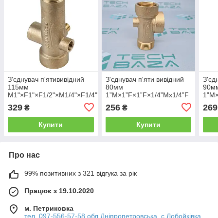
З'єднувач п'ятививідний
З'єднувач п'яти вивідний
З'єд
115мм
80мм
90м
M1"×F1"×F1/2"×M1/4"×F1/4"
1”М×1”F×1”F×1/4”Mx1/4”F
1”М×
245г AQUATICA (779596)
AQUATICA (779598)
(779
329
256
269
₴
₴
Купити
Купити
Про нас
99% позитивних з 321 відгука за рік
Працює з 19.10.2020
м. Петриковка
тел. 097-556-57-58 обл Дніпропетровська, с.Лобойківка,