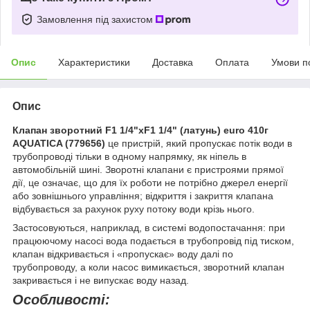
Замовлення під захистом
Опис
Характеристики
Доставка
Оплата
Умови п
Опис
Клапан зворотний F1 1/4"xF1 1/4" (латунь) euro 410г
AQUATICA (779656)
це пристрій, який пропускає потік води в
трубопроводі тільки в одному напрямку, як ніпель в
автомобільній шині. Зворотні клапани є пристроями прямої
дії, це означає, що для їх роботи не потрібно джерел енергії
або зовнішнього управління; відкриття і закриття клапана
відбувається за рахунок руху потоку води крізь нього.
Застосовуються, наприклад, в системі водопостачання: при
працюючому насосі вода подається в трубопровід під тиском,
клапан відкривається і «пропускає» воду далі по
трубопроводу, а коли насос вимикається, зворотний клапан
закривається і не випускає воду назад.
Особливості: