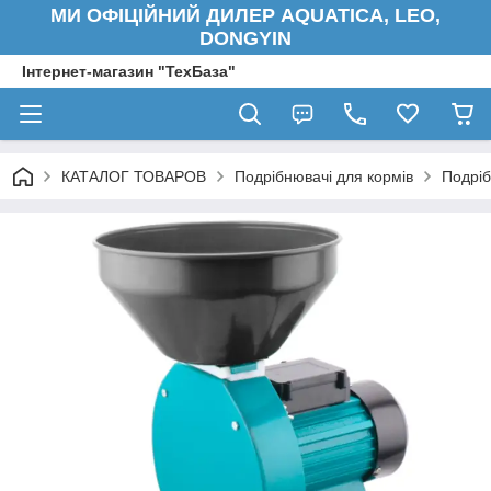
МИ ОФІЦІЙНИЙ ДИЛЕР AQUATICA, LEO,
DONGYIN
Інтернет-магазин "ТехБаза"
КАТАЛОГ ТОВАРОВ
Подрібнювачі для кормів
Подріб