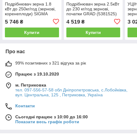
Подрібнювач зерна 1.8
Подрібнювач зерна 2.5кВт
УЦІН
кВт до 250кг/год (зернові,
до 230 кг/год зернові,
зерн
коренеплоди) SIGMA
початки GRAD (5381525)
зерн
(5381331)
(538
5 746
4 519
3 0
₴
₴
Купити
Купити
Про нас
99% позитивних з 321 відгука за рік
Працює з 19.10.2020
м. Петриковка
тел. 097-556-57-58 обл Дніпропетровська, с.Лобойківка,
вул. Центральна, 125 , Петриковка, Україна
Контакти
Сьогодні працює з 10:00 до 16:00
Показати весь графік роботи