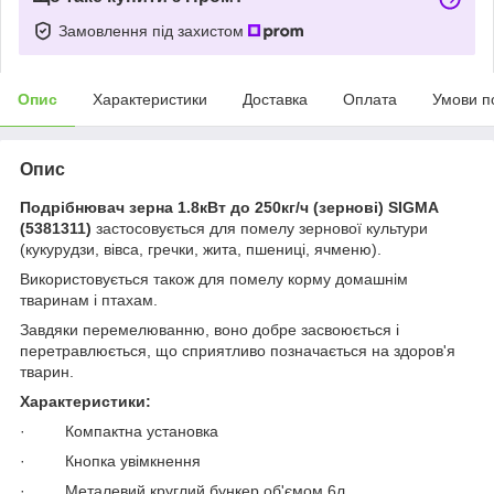
Замовлення під захистом
Опис
Характеристики
Доставка
Оплата
Умови п
Опис
Подрібнювач зерна 1.8кВт до 250кг/ч (зернові) SIGMA
(5381311)
застосовується для помелу зернової культури
(кукурудзи, вівса, гречки, жита, пшениці, ячменю).
Використовується також для помелу корму домашнім
тваринам і птахам.
Завдяки перемелюванню, воно добре засвоюється і
перетравлюється, що сприятливо позначається на здоров'я
тварин.
Характеристики:
· Компактна установка
· Кнопка увімкнення
· Металевий круглий бункер об'ємом 6л