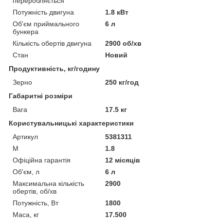
переробляється
Потужність двигуна
1.8 кВт
Об'єм приймального
6 л
бункера
Кількість обертів двигуна
2900 об/хв
Стан
Новий
Продуктивність, кг/годину
Зерно
250 кг/год
Габаритні розміри
Вага
17.5 кг
Користувальницькі характеристики
Артикул
5381311
М
1.8
Офіційна гарантія
12 місяців
Об'єм, л
6 л
Максимальна кількість
2900
обертів, об/хв
Потужність, Вт
1800
Маса, кг
17.500