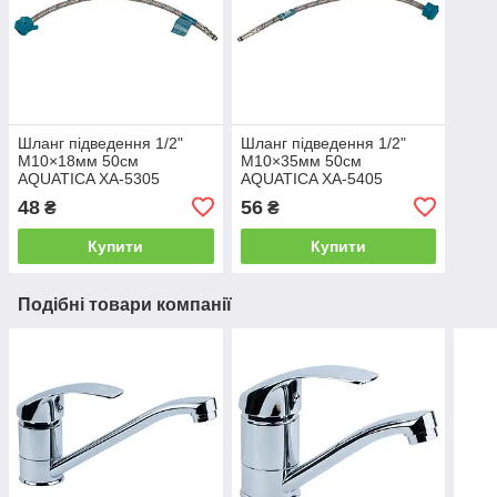
Шланг підведення 1/2"
Шланг підведення 1/2"
М10×18мм 50см
М10×35мм 50см
AQUATICA XA-5305
AQUATICA XA-5405
(9790645)
(9790665)
48
56
₴
₴
Купити
Купити
Подібні товари компанії