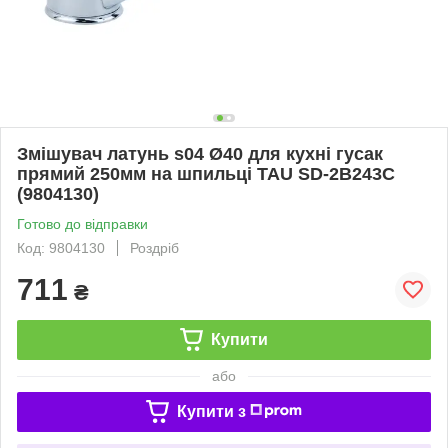
Змішувач латунь s04 Ø40 для кухні гусак
прямий 250мм на шпильці TAU SD-2B243C
(9804130)
Готово до відправки
Код: 9804130
Роздріб
711
₴
Купити
або
Купити з