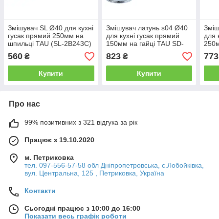
Змішувач SL Ø40 для кухні
Змішувач латунь s04 Ø40
Зміш
гусак прямий 250мм на
для кухні гусак прямий
для 
шпильці TAU (SL-2B243C)
150мм на гайці TAU SD-
250м
1B143C (9804100)
1B24
560
823
773
₴
₴
Купити
Купити
Про нас
99% позитивних з 321 відгука за рік
Працює з 19.10.2020
м. Петриковка
тел. 097-556-57-58 обл Дніпропетровська, с.Лобойківка,
вул. Центральна, 125 , Петриковка, Україна
Контакти
Сьогодні працює з 10:00 до 16:00
Показати весь графік роботи