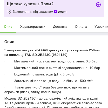
Що таке купити з Пром?
Замовлення під захистом
Опис
Характеристики
Доставка
Оплата
Умови п
Опис
Змішувач латунь s04 Ø40 для кухні гусак прямий 250мм
на шпильці TAU SD-2B243C (9804130)
· Мінімальний тиск в системі водопостачання: 0.5 бар
· Максимальний тиск в системі водопостачання: 10 бар
· Водневий показник води (pH): 6.5–8.5
· Загальна мінералізація води: не більше 1500 г/м³
· Тільки для чистої води без домішок, що містять
абразиви (пісок, глину, вапно тощо)
Модель SD-2B243C - це одноважільний змішувач для кухні
TAU з довгим прямим зливом, який обертається вліво-вправо.
Дизайн крана - класичний. Підходить для мийок з великими