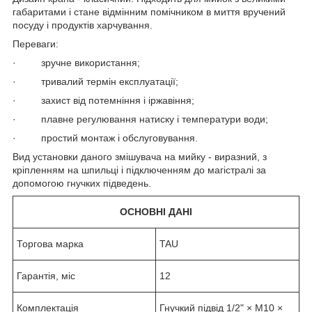
габаритами і стане відмінним помічником в миття вручений
посуду і продуктів харчування.
Переваги:
· зручне використання;
· тривалий термін експлуатації;
· захист від потемніння і іржавіння;
· плавне регулювання натиску і температури води;
· простий монтаж і обслуговування.
Вид установки даного змішувача на мийку - виразний, з
кріпленням на шпильці і підключенням до магістралі за
допомогою гнучких підведень.
ОСНОВНІ ДАНІ
Торгова марка
TAU
Гарантія, міс
12
Комплектація
Гнучкий підвід 1/2" × M10 ×