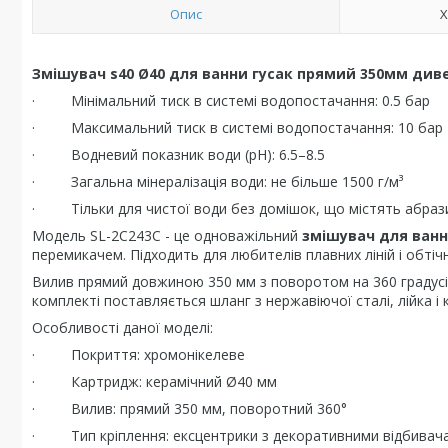
Опис
Х
Змішувач s40 Ø40 для ванни гусак прямий 350мм диве
· Мінімальний тиск в системі водопостачання: 0.5 бар
· Максимальний тиск в системі водопостачання: 10 бар
· Водневий показник води (pH): 6.5–8.5
· Загальна мінералізація води: не більше 1500 г/м³
· Тільки для чистої води без домішок, що містять абразив
Модель SL-2C243C - це одноважільний
змішувач для ван
перемикачем. Підходить для любителів плавних ліній і обтіч
Вилив прямий довжиною 350 мм з поворотом на 360 градусів
комплекті поставляється шланг з нержавіючої сталі, лійка і
Особливості даної моделі:
· Покриття: хромонікелеве
· Картридж: керамічний Ø40 мм
· Вилив: прямий 350 мм, поворотний 360°
· Тип кріплення: ексцентрики з декоративними відбивача