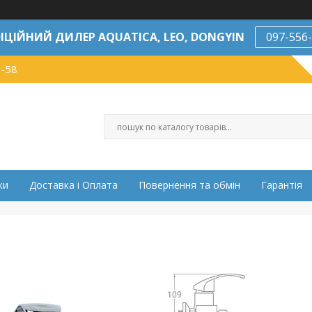
ІЦІЙНИЙ ДИЛЕР AQUATICA, LEO, DONGYIN
097-556
7-58
ки
Доставка і Оплата
Повернення та обмін
Гарантія