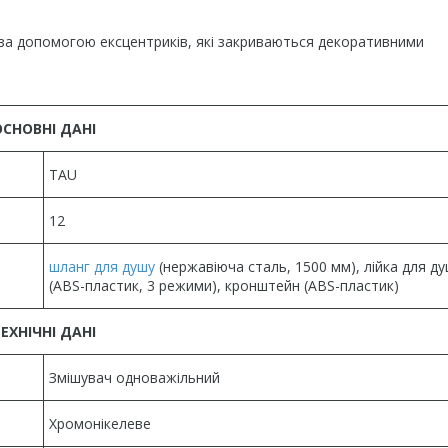
а допомогою ексцентриків, які закриваються декоративними
ОСНОВНІ ДАНІ
TAU
12
шланг для душу
(нержавіюча сталь, 1500 мм), лійка для д
(АВS-пластик, 3 режими), кронштейн (ABS-пластик)
ЕХНІЧНІ ДАНІ
Змішувач одноважільний
Хромонікелеве