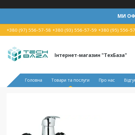
МИ ОФ
+380 (97) 556-57-58
+380 (93) 556-57-59
+380 (95) 556-5
Інтернет-магазин "ТехБаза"
Головна
Товари та послуги
Про нас
Відгу