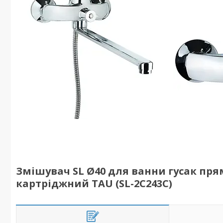
Змішувач SL Ø40 для ванни гусак пр
картріджний TAU (SL-2C243C)