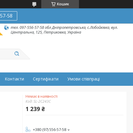
Кошик
-57-58
тел. 097-556-57-58 обл Дніпропетровська, с.Лобойківка, вул.
Центральна, 125, Петриковка, Україна
Контакти
Сертифікати
Умови співпраці
Немає в наявності
Код:
SL-2C243C
1 239 ₴
+380 (97) 556-57-58