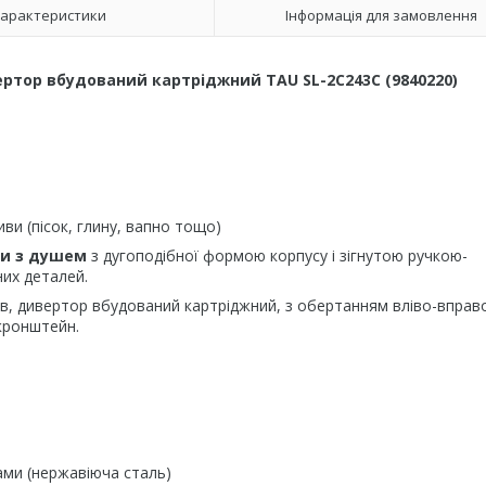
арактеристики
Інформація для замовлення
ртор вбудований картріджний TAU SL-2C243C (9840220)
и (пісок, глину, вапно тощо)
ни з душем
з дугоподібної формою корпусу і зігнутою ручкою-
них деталей.
, дивертор вбудований картріджний, з обертанням вліво-вправо
 кронштейн.
ми (нержавіюча сталь)