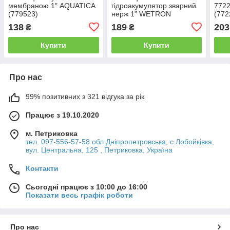
мембраною 1" AQUATICA
гідроакумулятор зварний
772
(779523)
нерж 1" WETRON
(772
(779524)
138
189
203
₴
₴
Купити
Купити
Про нас
99% позитивних з 321 відгука за рік
Працює з 19.10.2020
м. Петриковка
тел. 097-556-57-58 обл Дніпропетровська, с.Лобойківка,
вул. Центральна, 125 , Петриковка, Україна
Контакти
Сьогодні працює з 10:00 до 16:00
Показати весь графік роботи
Про нас