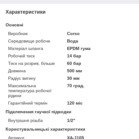
Характеристики
Основні
Виробник
Corso
Середовище робоче
Вода
Матеріал шланга
EPDM гума
Робочий тиск
14 бар
Тиск на розрив, більше
60 бар
Довжина
500 мм
Радіус вигину
30 мм
Максимальна
70 град.
температура робочої
рідини
Гарантійний термін
120 міс
Підключення гнучкої підводки
Внутрішня різьба
1/2"
Користувальницькі характеристики
Артикул
XA-1105