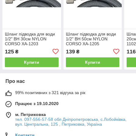
Шланг підводка для води
Шланг підводка для води
Шлан
1/2" ВН 30см NYLON
1/2" ВН 50см NYLON
20с
CORSO XA-1203
CORSO XA-1205
1102
(9690123)
(9690125)
125
139
116
₴
₴
Купити
Купити
Про нас
99% позитивних з 321 відгука за рік
Працює з 19.10.2020
м. Петриковка
тел. 097-556-57-58 обл Дніпропетровська, с.Лобойківка,
вул. Центральна, 125 , Петриковка, Україна
Контакти