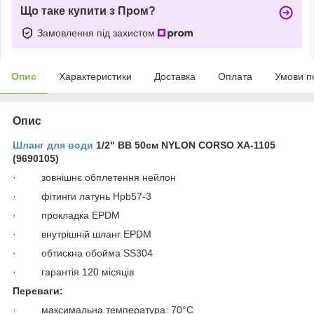
Що таке купити з Пром?
Замовлення під захистом
Опис
Характеристики
Доставка
Оплата
Умови п
Опис
Шланг для води
1/2" ВВ 50см NYLON CORSO XA-1105
(9690105)
· зовнішнє обплетення нейлон
· фітинги латунь Hpb57-3
· прокладка EPDM
· внутрішній шланг EPDM
· обтискна обойма SS304
· гарантія 120 місяців
Переваги:
· максимальна температура: 70°C