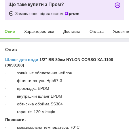
Що таке купити з Пром?
Замовлення під захистом
Опис
Характеристики
Доставка
Оплата
Умови п
Опис
Шланг для води
1/2" ВВ 80см NYLON CORSO XA-1108
(9690108)
· зовнішнє обплетення нейлон
· фітинги латунь Hpb57-3
· прокладка EPDM
· внутрішній шланг EPDM
· обтискна обойма SS304
· гарантія 120 місяців
Переваги:
· максимальна температура: 70°C