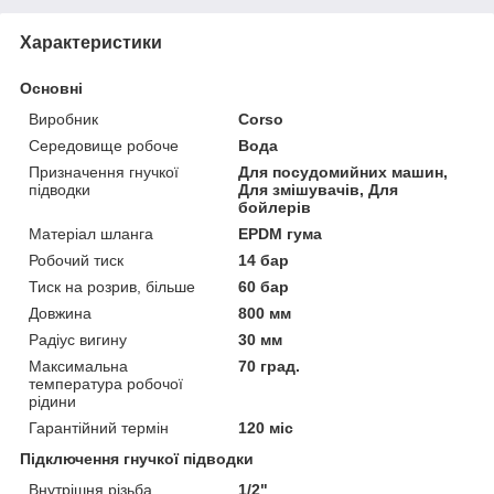
Характеристики
Основні
Виробник
Corso
Середовище робоче
Вода
Призначення гнучкої
Для посудомийних машин,
підводки
Для змішувачів, Для
бойлерів
Матеріал шланга
EPDM гума
Робочий тиск
14 бар
Тиск на розрив, більше
60 бар
Довжина
800 мм
Радіус вигину
30 мм
Максимальна
70 град.
температура робочої
рідини
Гарантійний термін
120 міс
Підключення гнучкої підводки
Внутрішня різьба
1/2"