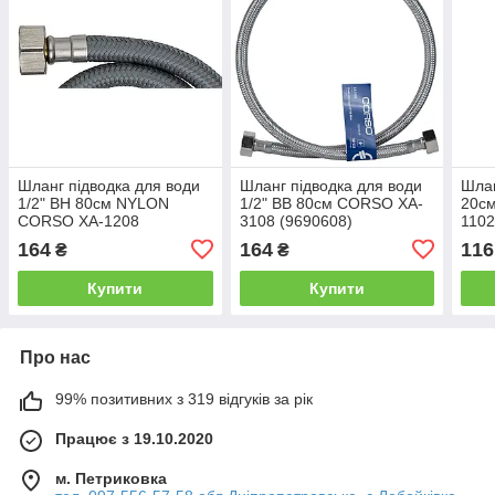
Шланг підводка для води
Шланг підводка для води
Шлан
1/2" ВН 80см NYLON
1/2" ВВ 80см CORSO XA-
20с
CORSO XA-1208
3108 (9690608)
1102
(9690128)
164
164
116
₴
₴
Купити
Купити
Про нас
99% позитивних з 319 відгуків за рік
Працює з 19.10.2020
м. Петриковка