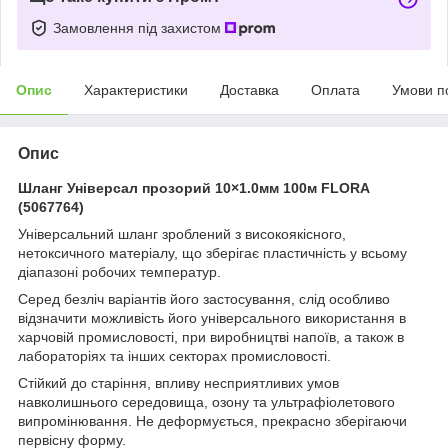
Замовлення під захистом
Опис
Характеристики
Доставка
Оплата
Умови п
Опис
Шланг Універсал прозорий 10×1.0мм 100м FLORA
(5067764)
Універсальний шланг зроблений з високоякісного,
нетоксичного матеріалу, що зберігає пластичність у всьому
діапазоні робочих температур.
Серед безліч варіантів його застосування, слід особливо
відзначити можливість його універсального використання в
харчовій промисловості, при виробництві напоїв, а також в
лабораторіях та інших секторах промисловості.
Стійкий до старіння, впливу несприятливих умов
навколишнього середовища, озону та ультрафіолетового
випромінювання. Не деформується, прекрасно зберігаючи
первісну форму.