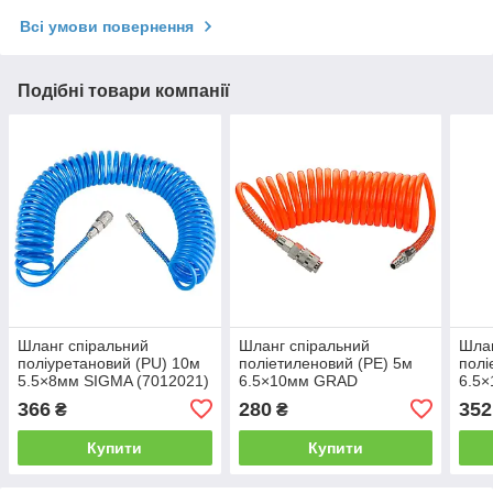
Всі умови повернення
Подібні товари компанії
Шланг спіральний
Шланг спіральний
Шлан
поліуретановий (PU) 10м
поліетиленовий (PЕ) 5м
полі
5.5×8мм SIGMA (7012021)
6.5×10мм GRAD
6.5
(7011365)
(701
366
280
352
₴
₴
Купити
Купити