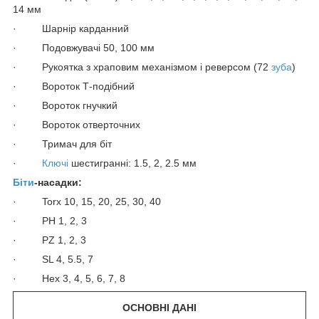
14 мм
· Шарнір карданний
· Подовжувачі 50, 100 мм
· Рукоятка з храповим механізмом і реверсом (72
зуба
)
· Вороток Т-подібний
· Вороток гнучкий
· Вороток отверточних
· Тримач для біт
·
Ключі
шестигранні: 1.5, 2, 2.5 мм
Біти
-насадки:
· Torx 10, 15, 20, 25, 30, 40
· PH 1, 2, 3
· PZ 1, 2, 3
· SL 4, 5.5, 7
· Hex 3, 4, 5, 6, 7, 8
ОСНОВНІ ДАНІ