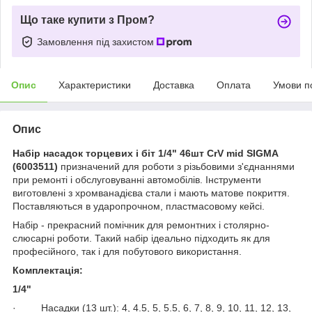
Що таке купити з Пром?
Замовлення під захистом
Опис
Характеристики
Доставка
Оплата
Умови п
Опис
Набір насадок торцевих і біт 1/4" 46шт CrV mid SIGMA
(6003511)
призначений для роботи з різьбовими з'єднаннями
при ремонті і обслуговуванні автомобілів. Інструменти
виготовлені з хромванадієва стали і мають матове покриття.
Поставляються в ударопрочном, пластмасовому кейсі.
Набір - прекрасний помічник для ремонтних і столярно-
слюсарні роботи. Такий набір ідеально підходить як для
професійного, так і для побутового використання.
Комплектація:
1/4"
· Насадки (13 шт.): 4, 4.5, 5, 5.5, 6, 7, 8, 9, 10, 11, 12, 13,