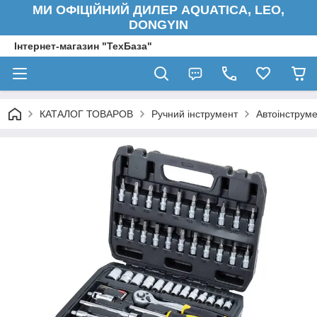
МИ ОФІЦІЙНИЙ ДИЛЕР AQUATICA, LEO,
DONGYIN
Інтернет-магазин "ТехБаза"
КАТАЛОГ ТОВАРОВ
Ручний інструмент
Автоінструм