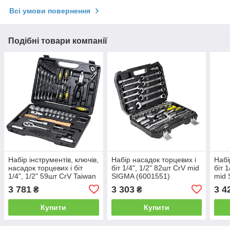
Всі умови повернення
Подібні товари компанії
Набір інструментів, ключів,
Набір насадок торцевих і
Набі
насадок торцевих і біт
біт 1/4", 1/2" 82шт CrV mid
біт 
1/4", 1/2" 59шт CrV Taiwan
SIGMA (6001551)
mid 
SIGMA (6001031)
3 781
3 303
3 4
₴
₴
Купити
Купити