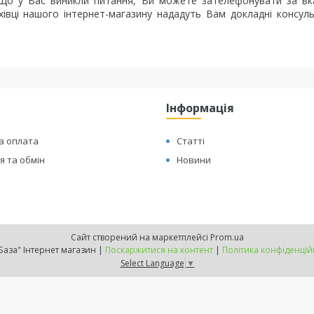
 Якщо у Вас виникли питання, Ви можете зателефонувати за в
івці нашого інтернет-магазину нададуть Вам докладні консуль
Інформація
а оплата
Статті
 та обмін
Новини
Сайт створений на маркетплейсі
Prom.ua
"ТехБаза" Інтернет магазин |
Поскаржитися на контент
|
Політика конфіденцій
Select Language
▼