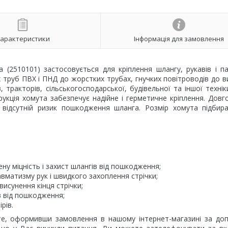
арактеристики
Інформація для замовлення
2510101) застосовується для кріплення шлангу, рукавів і па
х труб ПВХ і ПНД до жорстких трубах, гнучких повітроводів до 
в, тракторів, сільськогосподарської, будівельної та іншої техні
укція хомута забезпечує надійне і герметичне кріплення. Довго
 відсутній ризик пошкодження шланга. Розмір хомута підбир
ну міцність і захист шлангів від пошкодження;
авматизму рук і швидкого захоплення стрічки;
исунення кінця стрічки;
 від пошкодження;
рів.
е, оформивши замовлення в нашому інтернет-магазині за до