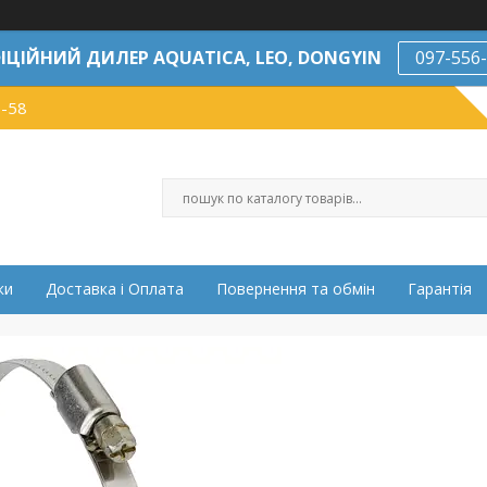
ІЦІЙНИЙ ДИЛЕР AQUATICA, LEO, DONGYIN
097-556
7-58
ки
Доставка і Оплата
Повернення та обмін
Гарантія