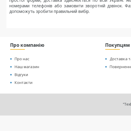
простої форми, доставка здійснюється по всій Україні.
номерами телефонів або замовити зворотній дзвінок. Фах
допоможуть зробити правильний вибір.
Про компанію
Покупцям
Про нас
Доставка т
Наш магазин
Повернення
Відгуки
Контакти