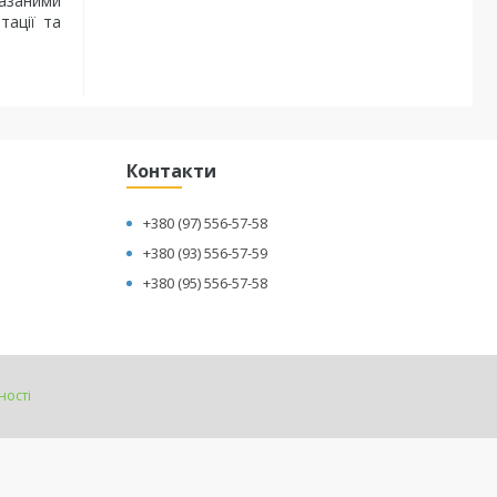
казаними
тації та
Контакти
+380 (97) 556-57-58
+380 (93) 556-57-59
+380 (95) 556-57-58
ності