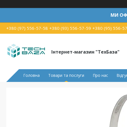
МИ ОФ
+380 (97) 556-57-58
+380 (93) 556-57-59
+380 (95) 556-5
Інтернет-магазин "ТехБаза"
Головна
Товари та послуги
Про нас
Відгу