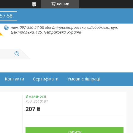
Кошик
-57-58
тел. 097-556-57-58 обл Дніпропетровська, с.Лобойківка, вул.
Центральна, 125, Петриковка, Україна
Контакти
Сертифікати
Умови співпраці
В наявності
Код:
2510101
207 ₴
Купити