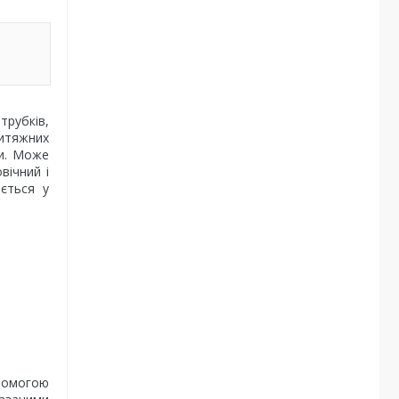
трубків,
витяжних
ки. Може
вічний і
ається у
помогою