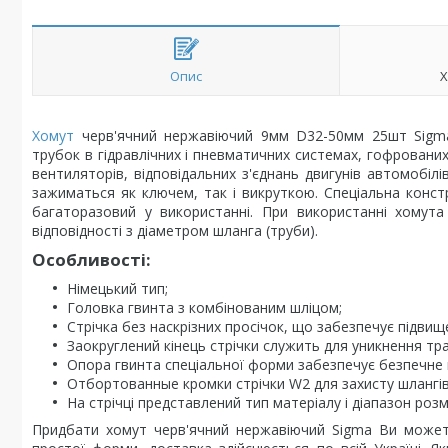
Опис
Х
Хомут
черв'ячний нержавіючий 9мм D32-50мм 25шт Sigma (
трубок в гідравлічних і пневматичних системах, гофровани
вентиляторів, відповідальних з'єднань двигунів автомобілі
зажиматься як ключем, так і викруткою. Спеціальна констр
багаторазовий у використанні. При використанні хомута
відповідності з діаметром шланга (труби).
Особливості:
Німецький тип;
Головка гвинта з комбінованим шліцом;
Стрічка без наскрізних просічок, що забезпечує підвище
Заокруглений кінець стрічки служить для уникнення тр
Опора гвинта спеціальної форми забезпечує безпечне в
Отбортованные кромки стрічки W2 для захисту шлангів
На стрічці представлений тип матеріалу і діапазон розмі
Придбати хомут черв'ячний нержавіючий Sigma Ви может