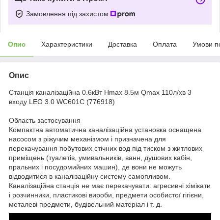
Замовлення під захистом
Опис
Характеристики
Доставка
Оплата
Умови п
Опис
Станція каналізаційна 0.6кВт Hmax 8.5м Qmax 110л/хв 3
входу LEO 3.0 WC601С (776918)
Область застосування
Компактна автоматична каналізаційна установка оснащена
насосом з ріжучим механізмом і призначена для
перекачування побутових стічних вод під тиском з житлових
приміщень (туалетів, умивальників, ванн, душових кабін,
пральних і посудомийних машин), де вони не можуть
відводитися в каналізаційну систему самопливом.
Каналізаційна станція не має перекачувати: агресивні хімікати
і розчинники, пластикові вироби, предмети особистої гігієни,
металеві предмети, будівельний матеріал і т. д.