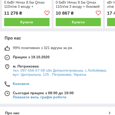
0.6кВт Hmax 8.5м Qmax
0.6кВт Hmax 8.5м Qmax
кВт 
110л/хв 3 входу +
110л/хв 3 входу + боковий
л/хв
фронтальний вхід 90мм
вхід 90мм LEO 3.0
вими
11 276
10 867
17 
₴
₴
LEO 3.0 WC601A (776914)
WC601В (776916)
50WQ
Купити
Купити
Про нас
99% позитивних з 321 відгука за рік
Працює з 19.10.2020
м. Петриковка
тел. 097-556-57-58 обл Дніпропетровська, с.Лобойківка,
вул. Центральна, 125 , Петриковка, Україна
Контакти
Сьогодні працює з 08:00 до 19:00
Показати весь графік роботи
Про нас