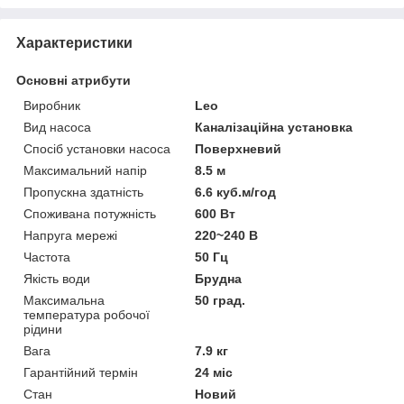
Характеристики
Основні атрибути
Виробник
Leo
Вид насоса
Каналізаційна установка
Спосіб установки насоса
Поверхневий
Максимальний напір
8.5 м
Пропускна здатність
6.6 куб.м/год
Споживана потужність
600 Вт
Напруга мережі
220~240 В
Частота
50 Гц
Якість води
Брудна
Максимальна
50 град.
температура робочої
рідини
Вага
7.9 кг
Гарантійний термін
24 міс
Стан
Новий