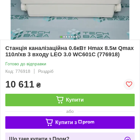
Станція каналізаційна 0.6кВт Hmax 8.5м Qmax
110л/хв 3 входу LEO 3.0 WC601С (776918)
Готово до відправки
Код: 776918
Роздріб
10 611
₴
Купити
або
Купити з
Що таке купити з Пром?