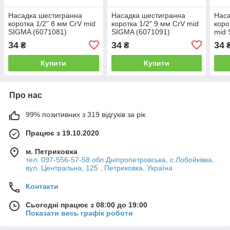
Насадка шестигранна
Насадка шестигранна
Наса
коротка 1/2" 8 мм CrV mid
коротка 1/2" 9 мм CrV mid
коро
SIGMA (6071081)
SIGMA (6071091)
mid 
34
34
34
₴
₴
Купити
Купити
Про нас
99% позитивних з 319 відгуків за рік
Працює з 19.10.2020
м. Петриковка
тел. 097-556-57-58 обл Дніпропетровська, с.Лобойківка,
вул. Центральна, 125 , Петриковка, Україна
Контакти
Сьогодні працює з 08:00 до 19:00
Показати весь графік роботи