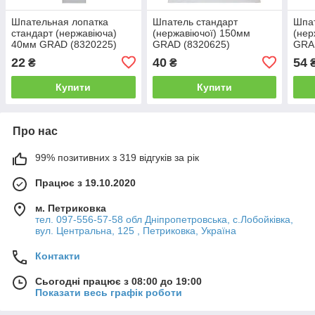
Шпательная лопатка
Шпатель стандарт
Шпат
стандарт (нержавіюча)
(нержавіючої) 150мм
(нер
40мм GRAD (8320225)
GRAD (8320625)
GRA
22
40
54
₴
₴
Купити
Купити
Про нас
99% позитивних з 319 відгуків за рік
Працює з 19.10.2020
м. Петриковка
тел. 097-556-57-58 обл Дніпропетровська, с.Лобойківка,
вул. Центральна, 125 , Петриковка, Україна
Контакти
Сьогодні працює з 08:00 до 19:00
Показати весь графік роботи