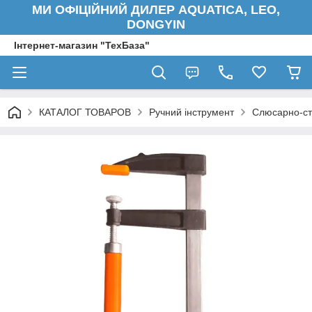
МИ ОФІЦІЙНИЙ ДИЛЕР AQUATICA, LEO,
DONGYIN
Інтернет-магазин "ТехБаза"
КАТАЛОГ ТОВАРОВ
Ручний інструмент
Слюсарно-ст