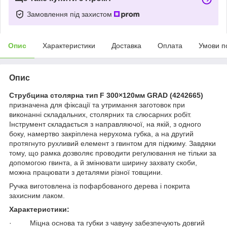
Замовлення під захистом
Опис
Характеристики
Доставка
Оплата
Умови п
Опис
Струбцина столярна тип F 300×120мм GRAD (4242665)
призначена для фіксації та утримання заготовок при
виконанні складальних, столярних та слюсарних робіт.
Інструмент складається з направляючої, на якій, з одного
боку, намертво закріплена нерухома губка, а на другий
протягнуто рухливий елемент з гвинтом для піджиму. Завдяки
тому, що рамка дозволяє проводити регулювання не тільки за
допомогою гвинта, а й змінювати ширину захвату скоби,
можна працювати з деталями різної товщини.
Ручка виготовлена із пофарбованого дерева і покрита
захисним лаком.
Характеристики:
· Міцна основа та губки з чавуну забезпечують довгий