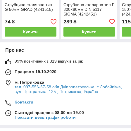
Струбцина столярна тип
Струбцина столярна тип F
Стру
G 50мм GRAD (4241515)
300×80мм DIN 5117
150
SIGMA (4242451)
(424
74
289
115
₴
₴
Купити
Купити
Про нас
99% позитивних з 319 відгуків за рік
Працює з 19.10.2020
м. Петриковка
тел. 097-556-57-58 обл Дніпропетровська, с.Лобойківка,
вул. Центральна, 125 , Петриковка, Україна
Контакти
Сьогодні працює з 08:00 до 19:00
Показати весь графік роботи