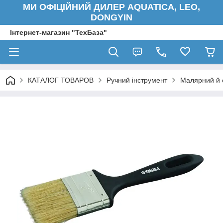
МИ ОФІЦІЙНИЙ ДИЛЕР AQUATICA, LEO,
DONGYIN
Інтернет-магазин "ТехБаза"
КАТАЛОГ ТОВАРОВ
Ручний інструмент
Малярний й 