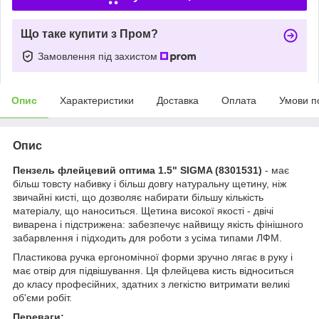
Що таке купити з Пром?
Замовлення під захистом
Опис
Характеристики
Доставка
Оплата
Умови п
Опис
Пензель флейцевий оптима 1.5" SIGMA (8301531)
- має
більш товсту набивку і більш довгу натуральну щетину, ніж
звичайні кисті, що дозволяє набирати більшу кількість
матеріалу, що наноситься. Щетина високої якості - двічі
виварена і підстрижена: забезпечує найвищу якість фінішного
забарвлення і підходить для роботи з усіма типами ЛФМ.
Пластикова ручка ергономічної форми зручно лягає в руку і
має отвір для підвішування. Ця флейцева кисть відноситься
до класу професійних, здатних з легкістю витримати великі
об'єми робіт.
Переваги: