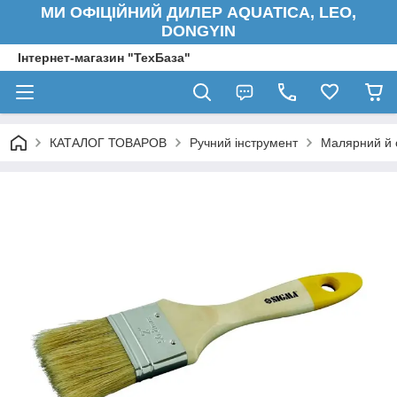
МИ ОФІЦІЙНИЙ ДИЛЕР AQUATICA, LEO,
DONGYIN
Інтернет-магазин "ТехБаза"
КАТАЛОГ ТОВАРОВ
Ручний інструмент
Малярний й 