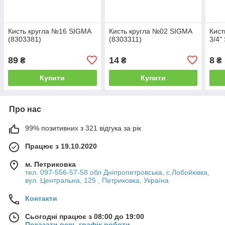
Кисть кругла №16 SIGMA
Кисть кругла №02 SIGMA
Кист
(8303381)
(8303311)
3/4"
89
14
8
₴
₴
₴
Купити
Купити
Про нас
99% позитивних з 321 відгука за рік
Працює з 19.10.2020
м. Петриковка
тел. 097-556-57-58 обл Дніпропетровська, с.Лобойківка,
вул. Центральна, 125 , Петриковка, Україна
Контакти
Сьогодні працює з 08:00 до 19:00
Показати весь графік роботи