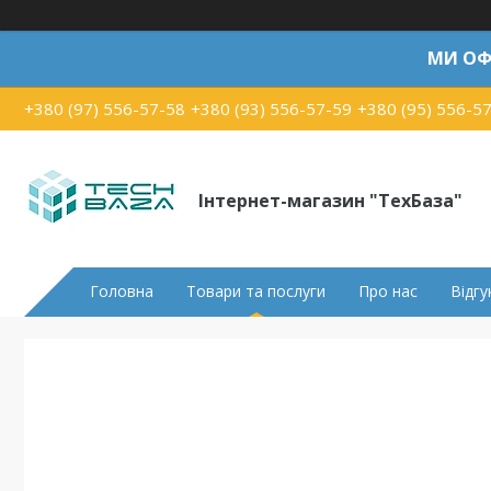
МИ ОФ
+380 (97) 556-57-58
+380 (93) 556-57-59
+380 (95) 556-5
Інтернет-магазин "ТехБаза"
Головна
Товари та послуги
Про нас
Відгу