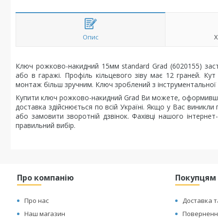
Опис
Х
Ключ рожково-накидний 15мм standard Grad (6020155) заст
або в гаражі. Профіль кільцевого зіву має 12 граней. Кут
монтаж більш зручним. Ключ зроблений з інструментальної в
Купити ключ рожково-накидний Grad Ви можете, оформивши
доставка здійснюється по всій Україні. Якщо у Вас виник
або замовити зворотній дзвінок. Фахівці нашого інтерне
правильний вибір.
Про компанію
Покупцям
Про нас
Доставка т
Наш магазин
Повернення