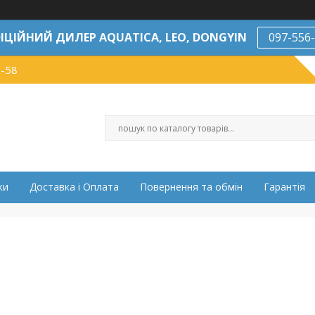
ІЦІЙНИЙ ДИЛЕР AQUATICA, LEO, DONGYIN
097-556
7-58
ки
Доставка і Оплата
Повернення та обмін
Гарантія