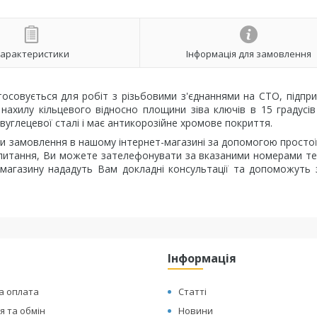
арактеристики
Інформація для замовлення
осовується для робіт з різьбовими з'єднаннями на СТО, підпр
 нахилу кільцевого відносно площини зіва ключів в 15 градусі
углецевої сталі і має антикорозійне хромове покриття.
 замовлення в нашому інтернет-магазині за допомогою просто
ли питання, Ви можете зателефонувати за вказаними номерами т
т-магазину нададуть Вам докладні консультації та допоможуть
Інформація
а оплата
Статті
 та обмін
Новини