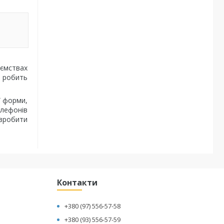
иємствах
в робить
ї форми,
елефонів
 зробити
Контакти
+380 (97) 556-57-58
+380 (93) 556-57-59