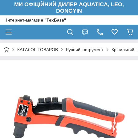
МИ ОФІЦІЙНИЙ ДИЛЕР AQUATICA, LEO,
DONGYIN
Інтернет-магазин "ТехБаза"
КАТАЛОГ ТОВАРОВ
Ручний інструмент
Кріпильний і