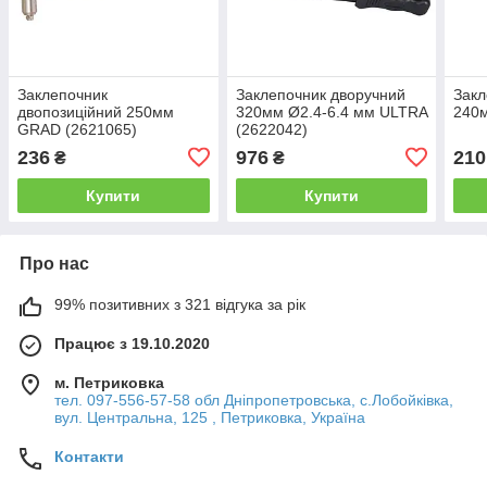
Заклепочник
Заклепочник дворучний
Закл
двопозиційний 250мм
320мм Ø2.4-6.4 мм ULTRA
240
GRAD (2621065)
(2622042)
236
976
210
₴
₴
Купити
Купити
Про нас
99% позитивних з 321 відгука за рік
Працює з 19.10.2020
м. Петриковка
тел. 097-556-57-58 обл Дніпропетровська, с.Лобойківка,
вул. Центральна, 125 , Петриковка, Україна
Контакти