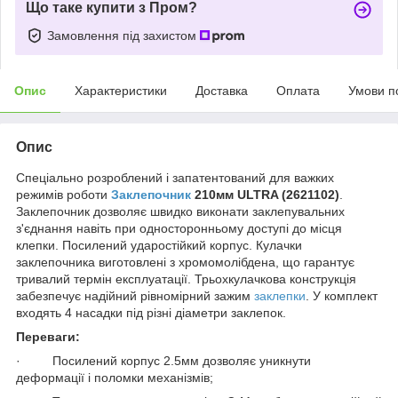
Що таке купити з Пром?
Замовлення під захистом
Опис
Характеристики
Доставка
Оплата
Умови п
Опис
Спеціально розроблений і запатентований для важких
режимів роботи
Заклепочник
210мм ULTRA (2621102)
.
Заклепочник дозволяє швидко виконати заклепувальних
з'єднання навіть при односторонньому доступі до місця
клепки. Посилений ударостійкий корпус. Кулачки
заклепочника виготовлені з хромомолібдена, що гарантує
тривалий термін експлуатації. Трьохкулачкова конструкція
забезпечує надійний рівномірний зажим
заклепки
. У комплект
входять 4 насадки під різні діаметри заклепок.
Переваги:
· Посилений корпус 2.5мм дозволяє уникнути
деформації і поломки механізмів;