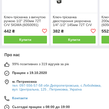
Ключ-тріскачка з вигнутою
Ключ-тріскачка
Ключ
ручкою 1/2" 250мм 72T
двостороння укорочена
200
CrV SIGMA (6050091)
1/4"-1/2" 145мм 72T CrV
(605
SIGMA (6050251)
442
382
552
₴
₴
Купити
Купити
Про нас
99% позитивних з 319 відгуків за рік
Працює з 19.10.2020
м. Петриковка
тел. 097-556-57-58 обл Дніпропетровська, с.Лобойківка,
вул. Центральна, 125 , Петриковка, Україна
Контакти
Сьогодні працює з 08:00 до 19:00