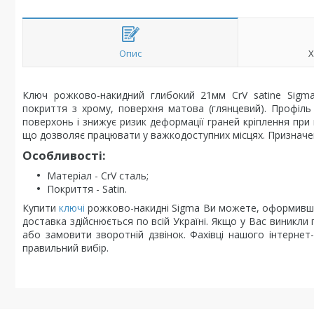
Опис
Х
Ключ рожково-накидний глибокий 21мм CrV satine Sigma 
покриття з хрому, поверхня матова (глянцевий). Профіль
поверхонь і знижує ризик деформації граней кріплення пр
що дозволяє працювати у важкодоступних місцях. Призначе
Особливості:
Матеріал - CrV сталь;
Покриття - Satin.
Купити
ключі
рожково-накидні Sigma Ви можете, оформивши
доставка здійснюється по всій Україні. Якщо у Вас виник
або замовити зворотній дзвінок. Фахівці нашого інтерне
правильний вибір.