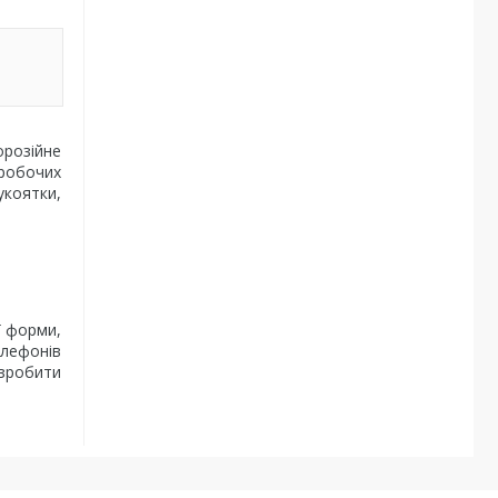
орозійне
 робочих
укоятки,
ї форми,
елефонів
 зробити