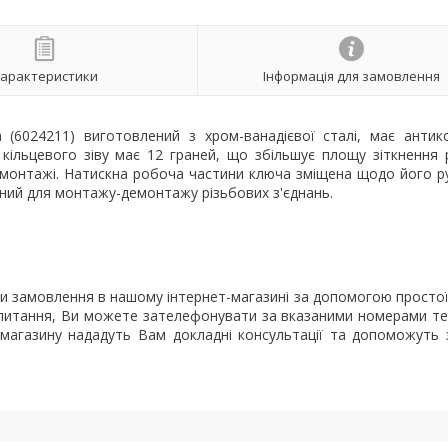
арактеристики
Інформація для замовлення
(6024211) виготовлений з хром-ванадієвої сталі, має антик
 кільцевого зіву має 12 граней, що збільшує площу зіткнення
и монтажі. Натискна робоча частини ключа зміщена щодо його р
ний для монтажу-демонтажу різьбових з'єднань.
 замовлення в нашому інтернет-магазині за допомогою просто
ли питання, Ви можете зателефонувати за вказаними номерами т
т-магазину нададуть Вам докладні консультації та допоможуть