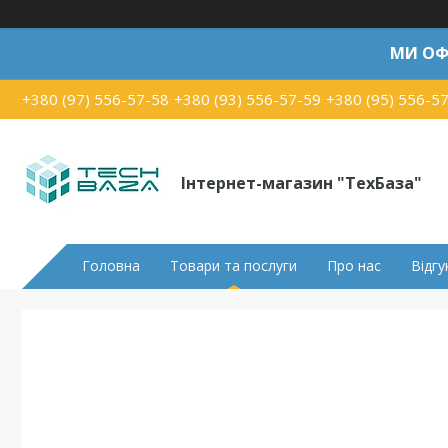
МИ ОФ
+380 (97) 556-57-58
+380 (93) 556-57-59
+380 (95) 556-5
Інтернет-магазин "ТехБаза"
Головна
Товари та послуги
Про нас
Відгу