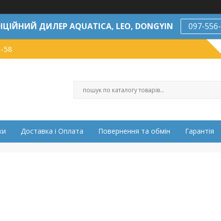
ІЦІЙНИЙ ДИЛЕР AQUATICA, LEO, DONGYIN
097-556
7-58
ки
Доставка і Оплата
Повернення та обмін
Гарантія