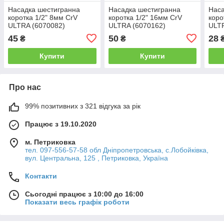
Насадка шестигранна
Насадка шестигранна
Наса
коротка 1/2" 8мм CrV
коротка 1/2" 16мм CrV
коро
ULTRA (6070082)
ULTRA (6070162)
ULTR
45
50
28
₴
₴
Купити
Купити
Про нас
99% позитивних з 321 відгука за рік
Працює з 19.10.2020
м. Петриковка
тел. 097-556-57-58 обл Дніпропетровська, с.Лобойківка,
вул. Центральна, 125 , Петриковка, Україна
Контакти
Сьогодні працює з 10:00 до 16:00
Показати весь графік роботи