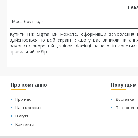
ГАБ
Маса брутто, кг
Купити ніж Sigma Ви можете, оформивши замовлення в
здійснюється по всій Україні. Якщо у Вас виникли пита
замовити зворотній дзвінок. Фахівці нашого інтернет-
правильний вибір.
Про компанію
Покупцям
Про нас
Доставка т
Наш магазин
Повернення
Відгуки
Контакти