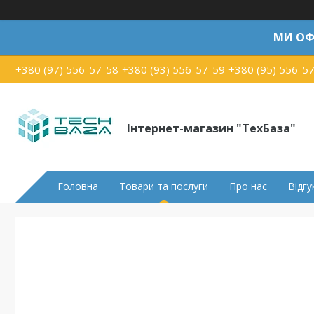
МИ ОФ
+380 (97) 556-57-58
+380 (93) 556-57-59
+380 (95) 556-5
Інтернет-магазин "ТехБаза"
Головна
Товари та послуги
Про нас
Відгу