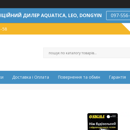
ІЦІЙНИЙ ДИЛЕР AQUATICA, LEO, DONGYIN
097-556
7-58
ки
Доставка і Оплата
Повернення та обмін
Гарантія