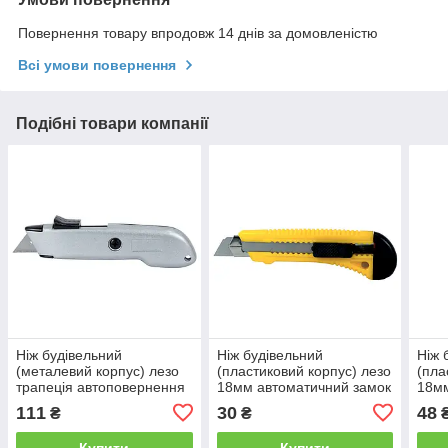
Повернення товару впродовж 14 днів за домовленістю
Всі умови повернення
Подібні товари компанії
Ніж будівельний
Ніж будівельний
Ніж 
(металевий корпус) лезо
(пластиковий корпус) лезо
(пла
трапеція автоповернення
18мм автоматичний замок
18мм
леза SIGMA (8212061)
SIGMA (8213021)
SIGM
111
30
48
₴
₴
Купити
Купити