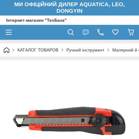
МИ ОФІЦІЙНИЙ ДИЛЕР AQUATICA, LEO,
DONGYIN
Інтернет-магазин "ТехБаза"
КАТАЛОГ ТОВАРОВ
Ручний інструмент
Малярний й 