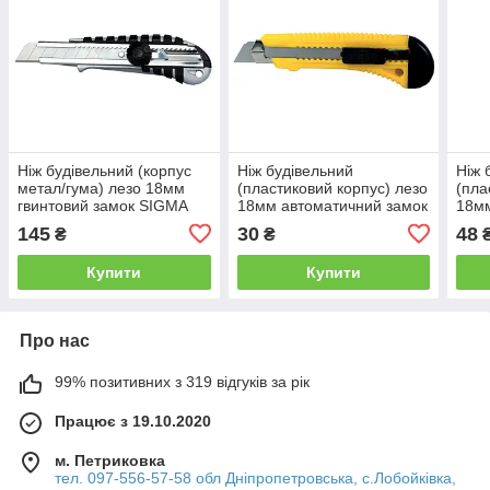
Ніж будівельний (корпус
Ніж будівельний
Ніж 
метал/гума) лезо 18мм
(пластиковий корпус) лезо
(пла
гвинтовий замок SIGMA
18мм автоматичний замок
18мм
(8211051)
SIGMA (8213021)
SIGM
145
30
48
₴
₴
Купити
Купити
Про нас
99% позитивних з 319 відгуків за рік
Працює з 19.10.2020
м. Петриковка
тел. 097-556-57-58 обл Дніпропетровська, с.Лобойківка,